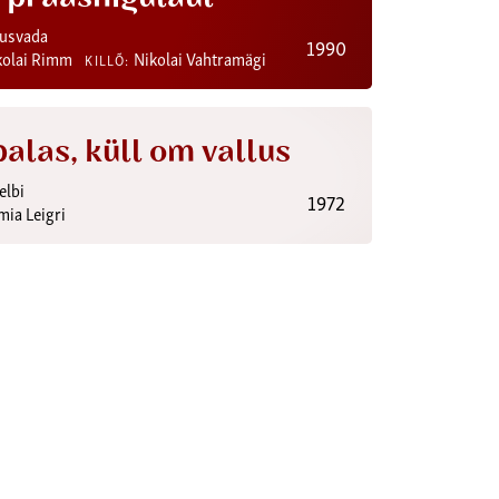
usvada
1990
kolai Rimm
Nikolai Vahtramägi
KILLÕ:
palas, küll om vallus
lbi
1972
mia Leigri