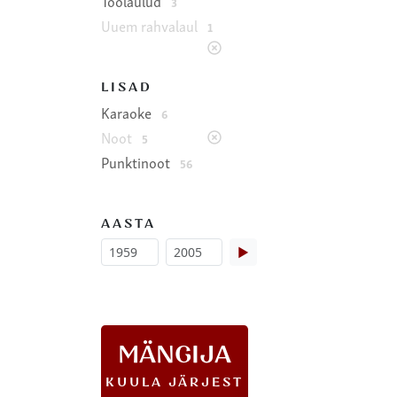
Töölaulud
3
Uuem rahvalaul
1
LISAD
Karaoke
6
Noot
5
Punktinoot
56
AASTA
▶
MÄNGIJA
KUULA JÄRJEST