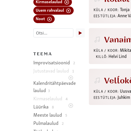
Kirmaselaulud
Tonja
Uuem rahvalaul
KÜLA / KOOR:
Anne V
EESTÜTLEJA:
Noot
▶
Vanai
Mikit
KÜLA / KOOR:
TEEMA
Helvi Lind
KILLÕ:
Improvisatsioonid
2
Jutustavad laulud
1
Velĺok
Kalendritähtpäevade
laulud
3
Uusva
KÜLA / KOOR:
Juhkim
Kirmaselaulud
EESTÜTLEJA:
4
Lüürika
8
Meeste laulud
5
Pulmalaulud
2