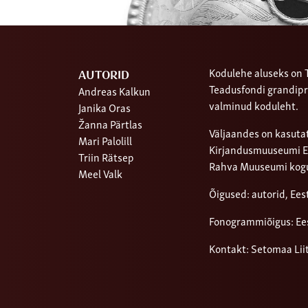
Kodulehe aluseks on T
AUTORID
Teadusfondi grandipr
Andreas Kalkun
valminud koduleht.
Janika Oras
Žanna Pärtlas
Väljaandes on kasutat
Mari Palolill
Kirjandusmuuseumi Ees
Triin Rätsep
Rahva Muuseumi kog
Meel Valk
Õigused: autorid, Ee
Fonogrammiõigus: Ee
Kontakt: Setomaa Lii