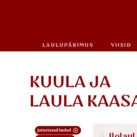
LAULU­PÄRIMUS
VIISID
KUULA JA
LAULA KAAS
Jutustavad laulud
Ilolaul