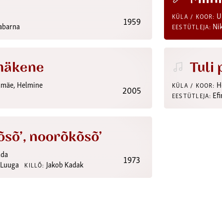
U
KÜLA / KOOR:
1959
abarna
Ni
EESTÜTLEJA:
mäkene
Tuli 
amäe, Helmine
He
KÜLA / KOOR:
2005
Efi
EESTÜTLEJA:
õsõ’, noorõkõsõ’
da
1973
 Luuga
Jakob Kadak
KILLÕ: