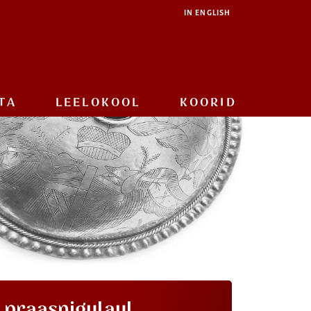
IN ENGLISH
TA
LEELOKOOL
KOORID
i praasnigulaul