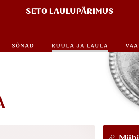
SETO
LAULUPÄRIMUS
SÕNAD
KUULA JA
LAULA
VAA
A
Miih