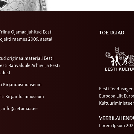
riinu Ojamaa juhitud Eesti
TOETAJAD
ojekti raames 2009. aastal
ud originaalmaterjali Eesti
ti Rahvaluule Arhiivi ja Eesti
udest.
sti Kirjandusmuuseum
Eesti Teadusagen
Euroopa Liit Eur
sti Kirjandusmuuseum
Kultuuriministee
t,
info@setomaa.ee
VEEBILAHEND
Lorem Ipsum 202