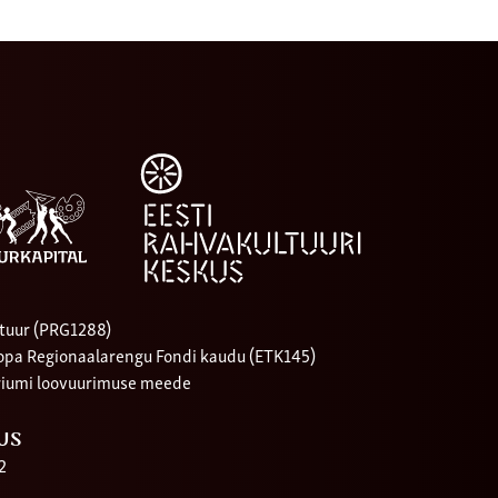
tuur (PRG1288)
oopa Regionaalarengu Fondi kaudu (ETK145)
riumi loovuurimuse meede
US
2