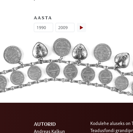
AASTA
▶
Kodulehe aluseks on T
AUTORID
Teadusfondi grandipr
Andreas Kalkun