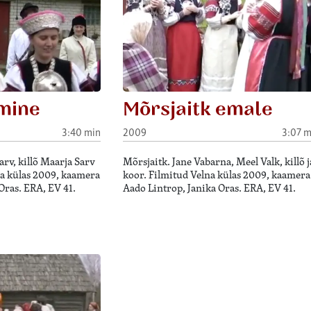
mine
Mõrsjaitk emale
3:40 min
2009
3:07 m
rv, killõ Maarja Sarv
Mõrsjaitk. Jane Vabarna, Meel Valk, killõ j
na külas 2009, kaamera
koor. Filmitud Velna külas 2009, kaamera
Oras. ERA, EV 41.
Aado Lintrop, Janika Oras. ERA, EV 41.