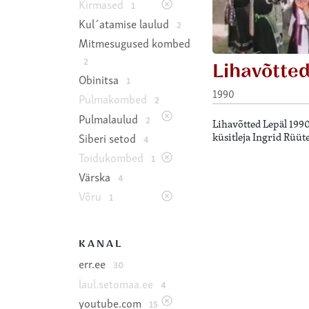
Kirmased
1
Kul´atamise laulud
2
Mitmesugused kombed
2
Lihavõtte
Obinitsa
1
1990
Pulmakombed
2
Pulmalaulud
2
Lihavõtted Lepäl 199
küsitleja Ingrid Rüüte
Siberi setod
4
Toidukombed
1
Värska
4
Võru
1
KANAL
err.ee
30
laul.setomaa.ee
4
youtube.com
15