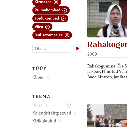
Kirmased
Pulmakombed
Toidukombed
Võru
laul.setomaa.ee
Rahakogu
▶
2009
Rahakogumine. Õie Sa
TÜÜP
ja koor. Filmitud Vel
Klipid
Aado Lintrop, Janika 
4
TEEMA
Itkud
1
Kalendritähtpäevad
1
Kirikulaulud
7