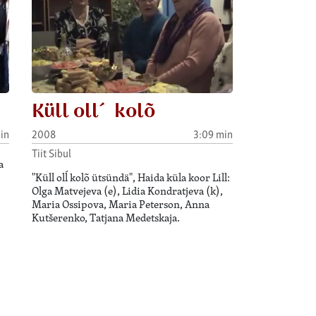
Küll oll´ kolõ
in
2008
3:09 min
Tiit Sibul
a
"Küll olĺ kolõ ütsündä", Haida küla koor Lill:
Olga Matvejeva (e), Lidia Kondratjeva (k),
Maria Ossipova, Maria Peterson, Anna
Kutšerenko, Tatjana Medetskaja.