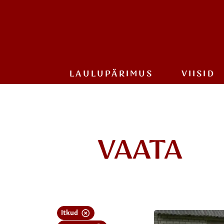
LAULU­PÄRIMUS
VIISID
VAATA
Itkud