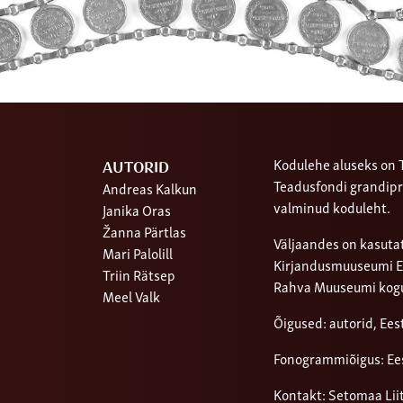
Kodulehe aluseks on T
AUTORID
Teadusfondi grandipr
Andreas Kalkun
valminud koduleht.
Janika Oras
Žanna Pärtlas
Väljaandes on kasutat
Mari Palolill
Kirjandusmuuseumi Ees
Triin Rätsep
Rahva Muuseumi kog
Meel Valk
Õigused: autorid, Ee
Fonogrammiõigus: Ee
Kontakt: Setomaa Lii