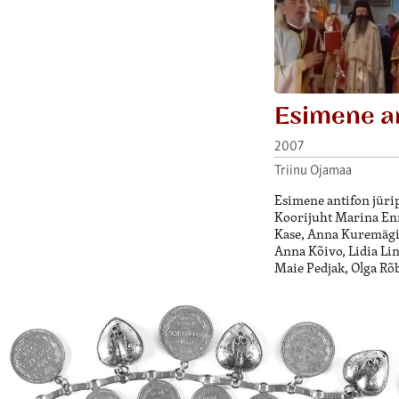
Esimene a
2007
Triinu Ojamaa
Esimene antifon jürip
Koorijuht Marina Enn
Kase, Anna Kuremägi,
Anna Kõivo, Lidia Li
Maie Pedjak, Olga Rõ