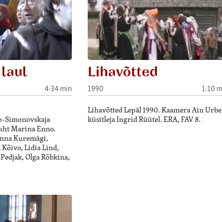
laul
Lihavõtted
4:34 min
1990
1:10 m
Lihavõtted Lepäl 1990. Kaamera Ain Urbel
ro-Simonovskaja
küsitleja Ingrid Rüütel. ERA, FAV 8.
ijuht Marina Enno.
Anna Kuremägi,
 Kõivo, Lidia Lind,
Pedjak, Olga Rõbkina,