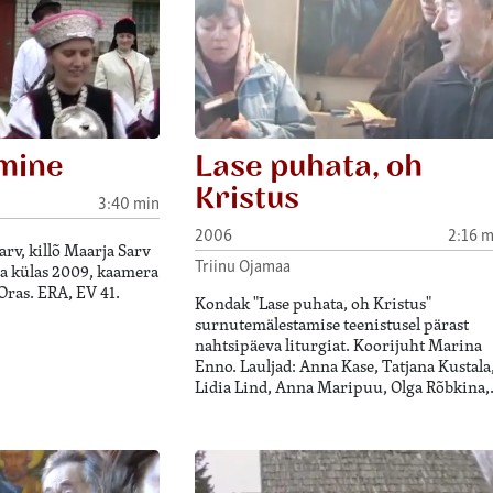
mine
Lase puhata, oh
Kristus
3:40 min
2006
2:16 m
rv, killõ Maarja Sarv
Triinu Ojamaa
na külas 2009, kaamera
Oras. ERA, EV 41.
Kondak "Lase puhata, oh Kristus"
surnutemälestamise teenistusel pärast
nahtsipäeva liturgiat. Koorijuht Marina
Enno. Lauljad: Anna Kase, Tatjana Kustala
Lidia Lind, Anna Maripuu, Olga Rõbkina