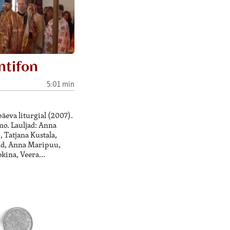
ntifon
5:01 min
äeva liturgial (2007).
o. Lauljad: Anna
 Tatjana Kustala,
nd, Anna Maripuu,
bkina, Veera…