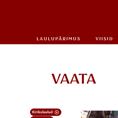
LAULU­PÄRIMUS
VIISID
VAATA
Kirikulaulud