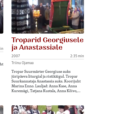
Troparid Georgiusele
ja Anastassiale
in
2007
2:35 min
Triinu Ojamaa
ht
Tropar Suurmärter Georgiuse auks
jüripäeva liturgial ja ristikäigul. Tropar
Suurkannataja Anastassia auks. Koorijuht
Marina Enno. Lauljad: Anna Kase, Anna
Kuremägi, Tatjana Kustala, Anna Kõivo,…