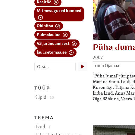
Käsitöö
Mitmesugused kombed
Obinitsa
Pulmalaulud
Väljarändamisest
Püha Jum
laul.setomaa.ee
2007
Triinu Ojamaa
▶
"Püha Jumal" jüripäev
Marina Enno. Lauljad
Kuremägi, Tatjana Ku
TÜÜP
Lidia Lind, Anna Mar
Klipid
10
Olga Rõbkina, Veera 
TEEMA
Itkud
1
Kalendritähtpäevad