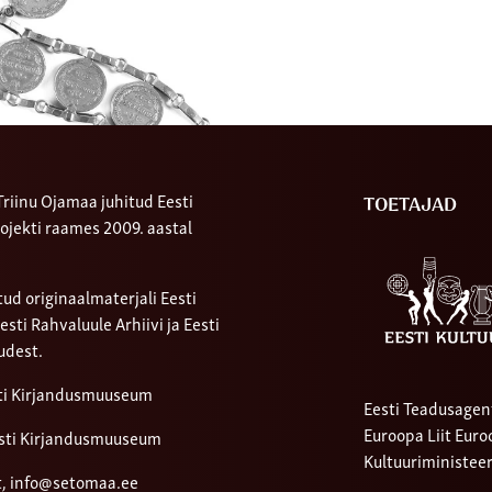
riinu Ojamaa juhitud Eesti
TOETAJAD
ojekti raames 2009. aastal
ud originaalmaterjali Eesti
ti Rahvaluule Arhiivi ja Eesti
udest.
sti Kirjandusmuuseum
Eesti Teadusagen
Euroopa Liit Eur
sti Kirjandusmuuseum
Kultuuriministee
t,
info@setomaa.ee