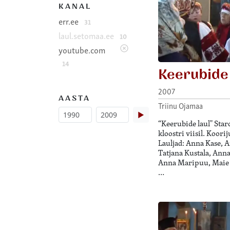
KANAL
err.ee
31
laul.setomaa.ee
10
youtube.com
14
Keerubide 
2007
AASTA
Triinu Ojamaa
▶
“Keerubide laul" Sta
kloostri viisil. Koor
Lauljad: Anna Kase, 
Tatjana Kustala, Anna
Anna Maripuu, Maie 
…