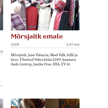
Mõrsjaitk emale
2009
3:07 min
in
Mõrsjaitk. Jane Vabarna, Meel Valk, killõ ja
koor. Filmitud Velna külas 2009, kaamera
Aado Lintrop, Janika Oras. ERA, EV 41.
,
,…