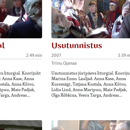
al
Usutunnistus
2:49 min
2007
3:39 m
Triinu Ojamaa
a liturgial. Koorijuht
Usutunnistus jüripäeva liturgial. Kooriju
: Anna Kase, Anna
Marina Enno. Lauljad: Anna Kase, Anna
stala, Anna Kõivo,
Kuremägi, Tatjana Kustala, Anna Kõivo,
ipuu, Maie Pedjak,
Lidia Lind, Anna Maripuu, Maie Pedjak,
Targa, Andreas…
Olga Rõbkina, Veera Targa, Andreas…