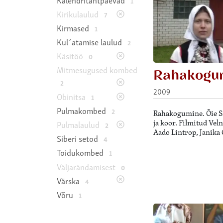
1
Kirikulaulud
7
Kirmased
1
Kul´atamise laulud
2
Käsitöö
0
Mitmesugused kombed
Rahakogu
2
2009
Obinitsa
1
Pulmakombed
2
Rahakogumine. Õie Sa
ja koor. Filmitud Vel
Pulmalaulud
2
Aado Lintrop, Janika 
Siberi setod
4
Toidukombed
1
Väljarändamisest
0
Värska
4
Võru
1