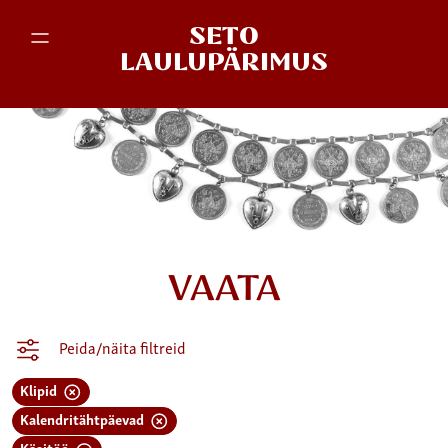
SETO
LAULUPÄRIMUS
VAATA
Peida/näita filtreid
Klipid
Kalendritähtpäevad
Käsitöö