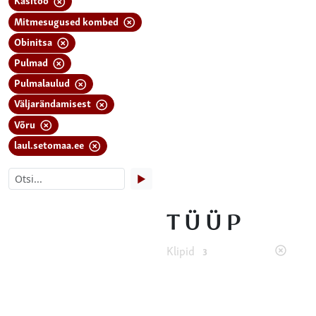
Mitmesugused kombed
Obinitsa
Pulmad
Pulmalaulud
Väljarändamisest
Võru
laul.setomaa.ee
▶
TÜÜP
Klipid
3