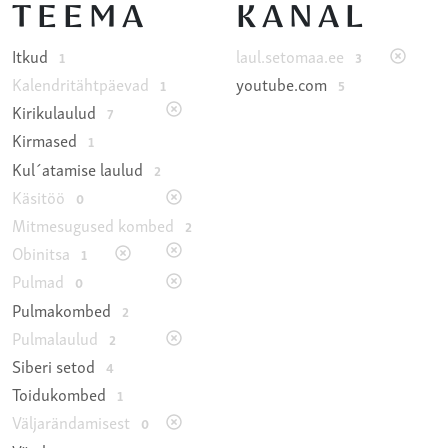
TEEMA
KANAL
Itkud
laul.setomaa.ee
1
3
Kalendritähtpäevad
youtube.com
1
5
Kirikulaulud
7
Kirmased
1
Kul´atamise laulud
2
Käsitöö
0
Mitmesugused kombed
2
Obinitsa
1
Pulmad
0
Pulmakombed
2
Pulmalaulud
2
Siberi setod
4
Toidukombed
1
Väljarändamisest
0