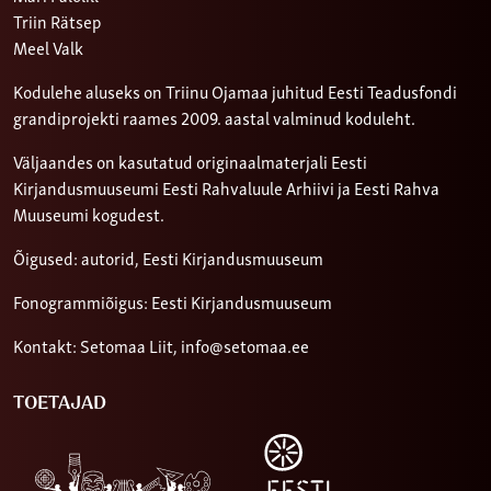
Triin Rätsep
Meel Valk
Kodulehe aluseks on Triinu Ojamaa juhitud Eesti Teadusfondi
grandiprojekti raames 2009. aastal valminud koduleht.
Väljaandes on kasutatud originaalmaterjali Eesti
Kirjandusmuuseumi Eesti Rahvaluule Arhiivi ja Eesti Rahva
Muuseumi kogudest.
Õigused: autorid, Eesti Kirjandusmuuseum
Fonogrammiõigus: Eesti Kirjandusmuuseum
Kontakt: Setomaa Liit,
info@setomaa.ee
TOETAJAD