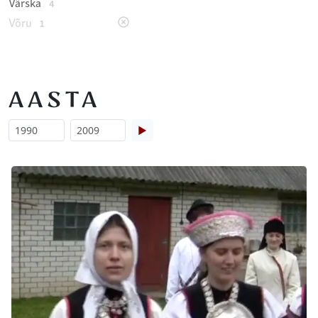
Värska
4
Võru
1
AASTA
▶