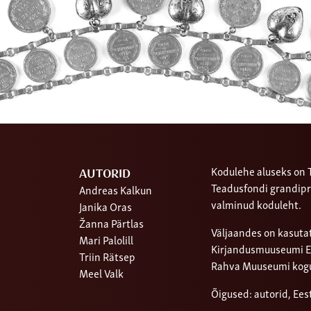
Kodulehe aluseks on T
AUTORID
Teadusfondi grandipr
Andreas Kalkun
valminud koduleht.
Janika Oras
Žanna Pärtlas
Väljaandes on kasutat
Mari Palolill
Kirjandusmuuseumi Ees
Triin Rätsep
Rahva Muuseumi kog
Meel Valk
Õigused: autorid, Ee