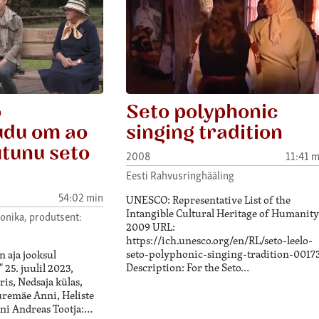
õ
Seto polyphonic
du om ao
singing tradition
tunu seto
2008
11:41 m
Eesti Rahvusringhääling
54:02 min
UNESCO: Representative List of the
Intangible Cultural Heritage of Humanity
onika, produtsent:
2009 URL:
https://ich.unesco.org/en/RL/seto-leelo-
seto-polyphonic-singing-tradition-0017
n aja jooksul
Description: For the Seto…
 25. juulil 2023,
is, Nedsaja külas,
uremäe Anni, Heliste
uni Andreas Tootja:…