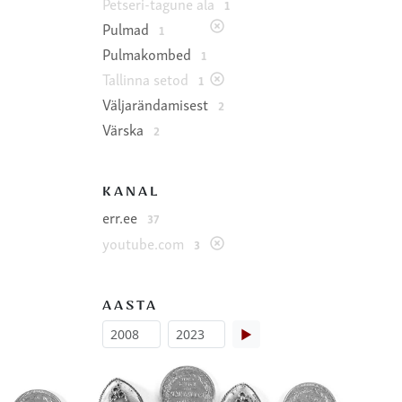
Petseri-tagune ala
1
Pulmad
1
Pulmakombed
1
Tallinna setod
1
Väljarändamisest
2
Värska
2
KANAL
err.ee
37
youtube.com
3
AASTA
▶