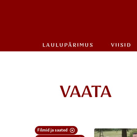
LAULU­PÄRIMUS
VIISID
VAATA
Filmid ja saated