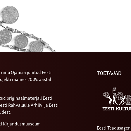
riinu Ojamaa juhitud Eesti
TOETAJAD
ojekti raames 2009. aastal
ud originaalmaterjali Eesti
ti Rahvaluule Arhiivi ja Eesti
udest.
sti Kirjandusmuuseum
Eesti Teadusagen