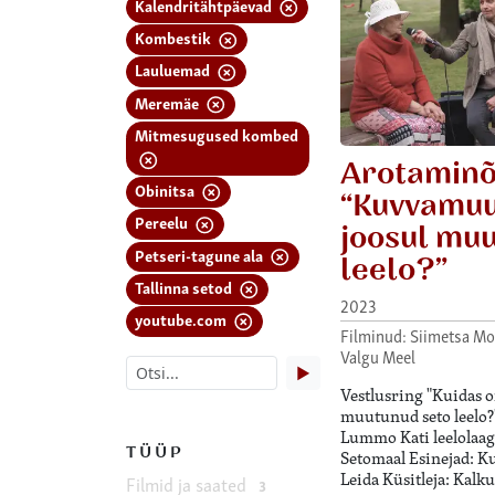
Kalendritähtpäevad
Kombestik
Lauluemad
Meremäe
Mitmesugused kombed
Arotamin
Obinitsa
“Kuvvamuu
Pereelu
joosul muu
Petseri-tagune ala
leelo?”
Tallinna setod
2023
youtube.com
Filminud: Siimetsa Mo
Valgu Meel
▶
Vestlusring "Kuidas o
muutunud seto leelo?"
Lummo Kati leelolaagr
TÜÜP
Setomaal Esinejad: K
Leida Küsitleja: Kalk
Filmid ja saated
3