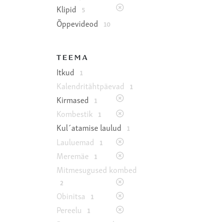
Klipid
5
Õppevideod
10
TEEMA
Itkud
1
Kalendritähtpäevad
1
Kirmased
1
Kombestik
1
Kul´atamise laulud
1
Lauluemad
1
Meremäe
1
Mitmesugused kombed
2
Obinitsa
1
Pereelu
1