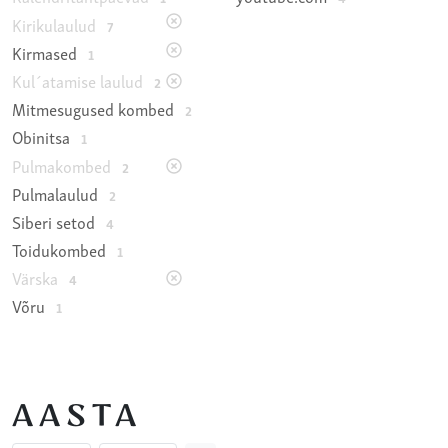
Kirikulaulud
7
Kirmased
1
Kul´atamise laulud
2
Mitmesugused kombed
2
Obinitsa
1
Pulmakombed
2
Pulmalaulud
2
Siberi setod
4
Toidukombed
1
Värska
4
Võru
1
AASTA