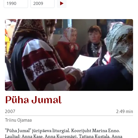
▶
Püha Jumal
2007
2:49 min
Triinu Ojamaa
"Püha Jumal" jüripäeva liturgial. Koorijuht Marina Enno.
Lauljad: Anna Kase, Anna Kuremägi, Tatjana Kustala, Anna