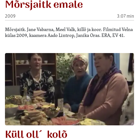
Mõrsjaitk emale
2009
3:07 min
Mõrsjaitk. Jane Vabarna, Meel Valk, killõ ja koor. Filmitud Velna
külas 2009, kaamera Aado Lintrop, Janika Oras. ERA, EV 41.
Küll oll´ kolõ