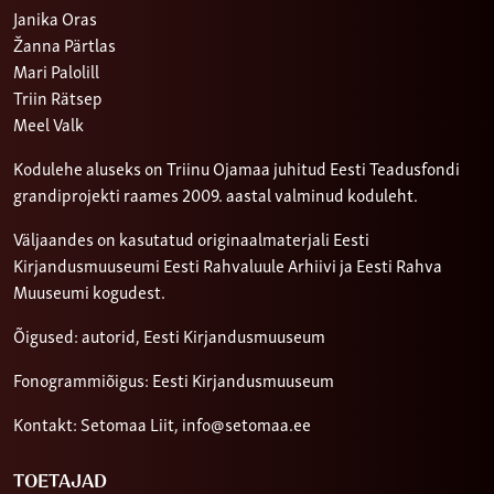
Janika Oras
Žanna Pärtlas
Mari Palolill
Triin Rätsep
Meel Valk
Kodulehe aluseks on Triinu Ojamaa juhitud Eesti Teadusfondi
grandiprojekti raames 2009. aastal valminud koduleht.
Väljaandes on kasutatud originaalmaterjali Eesti
Kirjandusmuuseumi Eesti Rahvaluule Arhiivi ja Eesti Rahva
Muuseumi kogudest.
Õigused: autorid, Eesti Kirjandusmuuseum
Fonogrammiõigus: Eesti Kirjandusmuuseum
Kontakt: Setomaa Liit,
info@setomaa.ee
TOETAJAD