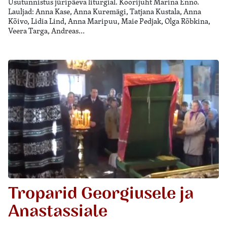
Usutunnistus jüripäeva liturgial. Koorijuht Marina Enno.
Lauljad: Anna Kase, Anna Kuremägi, Tatjana Kustala, Anna
Kõivo, Lidia Lind, Anna Maripuu, Maie Pedjak, Olga Rõbkina,
Veera Targa, Andreas…
Troparid Georgiusele ja
Anastassiale