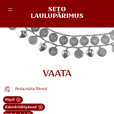
SETO
LAULUPÄRIMUS
VAATA
Peida/näita filtreid
Klipid
Kalendritähtpäevad
Kirikulaulud