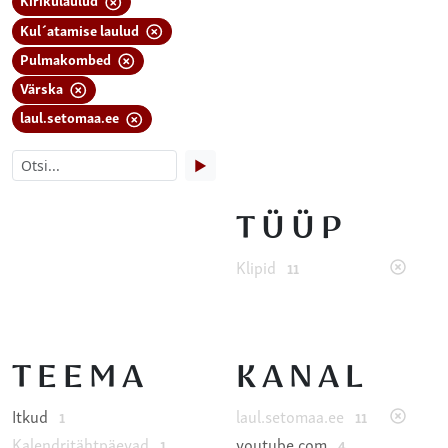
Kul´atamise laulud
Pulmakombed
Värska
laul.setomaa.ee
▶
TÜÜP
Klipid
11
TEEMA
KANAL
Itkud
laul.setomaa.ee
1
11
Kalendritähtpäevad
youtube.com
1
4