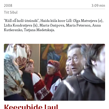
2008
3:09 min
Tiit Sibul
"Küll olĺ kolõ ütsündä", Haida küla koor Lill: Olga Matvejeva (e),
Lidia Kondratjeva (k), Maria Ossipova, Maria Peterson, Anna
Kutšerenko, Tatjana Medetskaja.
Keerubide laul