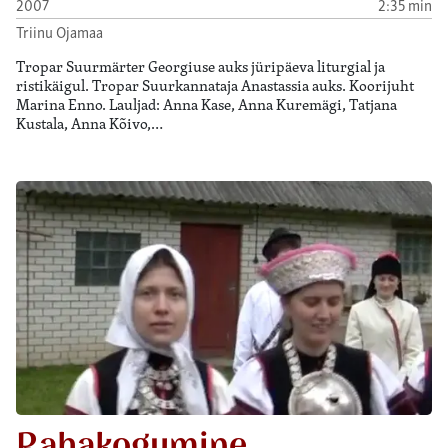
2007
2:35 min
Triinu Ojamaa
Tropar Suurmärter Georgiuse auks jüripäeva liturgial ja
ristikäigul. Tropar Suurkannataja Anastassia auks. Koorijuht
Marina Enno. Lauljad: Anna Kase, Anna Kuremägi, Tatjana
Kustala, Anna Kõivo,…
Rahakogumine