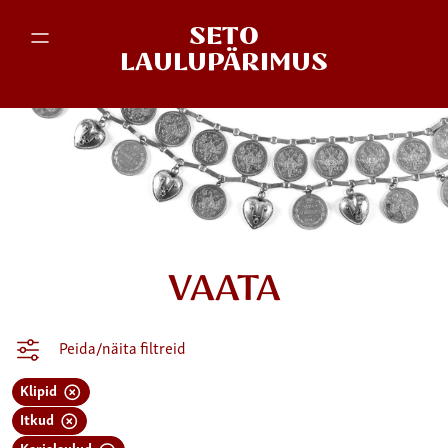
SETO
LAULUPÄRIMUS
VAATA
Peida/näita filtreid
Klipid
Itkud
Karjalaulud