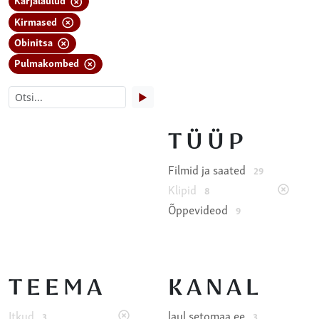
Kirmased
Obinitsa
Pulmakombed
▶
TÜÜP
Filmid ja saated
29
Klipid
8
Õppevideod
9
TEEMA
KANAL
Itkud
laul.setomaa.ee
3
3