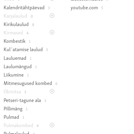
Kalendritähtpäevad
youtube.com
3
5
Karjalaulud
0
Kirikulaulud
8
Kirmased
4
Kombestik
1
Kul´atamise laulud
5
Lauluemad
1
Laulumängud
1
Liikumine
1
Mitmesugused kombed
6
Obinitsa
3
Petseri-tagune ala
2
Pillimäng
1
Pulmad
1
Pulmakombed
4
Pulmalaulud
4