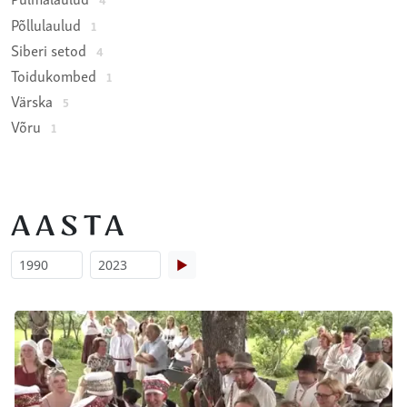
Põllulaulud
1
Siberi setod
4
Toidukombed
1
Värska
5
Võru
1
AASTA
▶