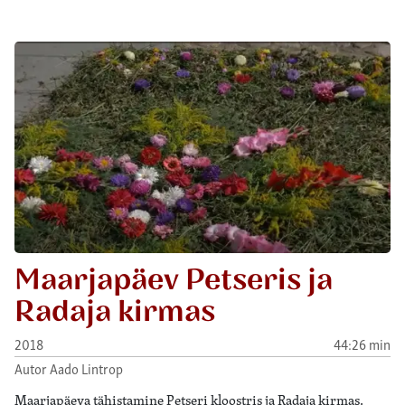
Maarjapäev Petseris ja
Radaja kirmas
2018
44:26 min
Autor Aado Lintrop
Maarjapäeva tähistamine Petseri kloostris ja Radaja kirmas.