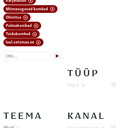
Mitmesugused kombed
Obinitsa
Pulmakombed
Toidukombed
laul.setomaa.ee
▶
TÜÜP
Klipid
4
TEEMA
KANAL
Itkud
laul.setomaa.ee
1
4