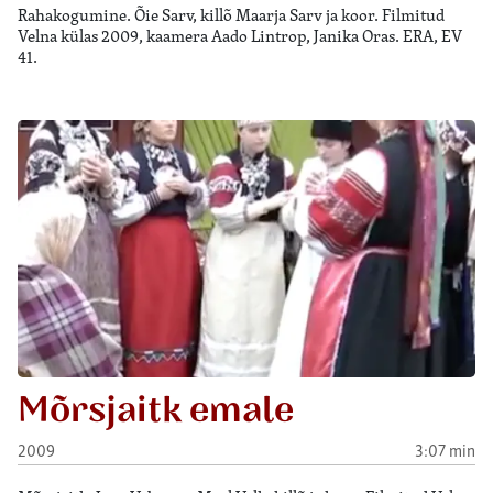
Rahakogumine. Õie Sarv, killõ Maarja Sarv ja koor. Filmitud
Velna külas 2009, kaamera Aado Lintrop, Janika Oras. ERA, EV
41.
Mõrsjaitk emale
2009
3:07 min