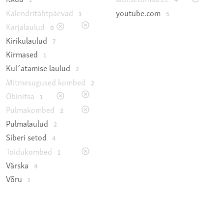
Kalendritähtpäevad
youtube.com
1
5
Karjalaulud
0
Kirikulaulud
7
Kirmased
1
Kul´atamise laulud
2
Mitmesugused kombed
2
Obinitsa
1
Pulmakombed
2
Pulmalaulud
2
Siberi setod
4
Toidukombed
1
Värska
4
Võru
1