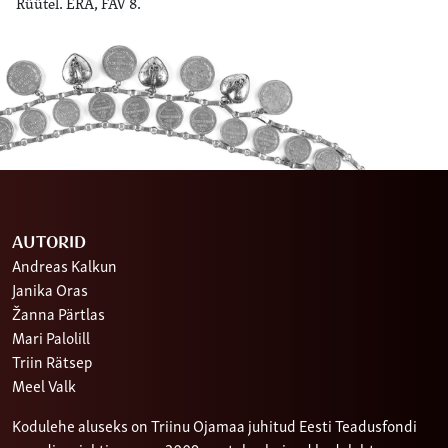
Rüütel. ERA, FAV 8.
AUTORID
Andreas Kalkun
Janika Oras
Žanna Pärtlas
Mari Palolill
Triin Rätsep
Meel Valk
Kodulehe aluseks on Triinu Ojamaa juhitud Eesti Teadusfondi