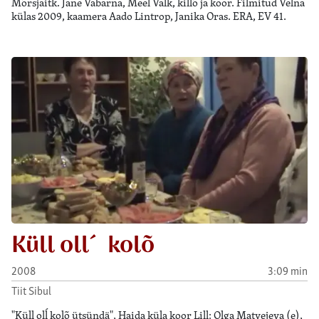
Mõrsjaitk. Jane Vabarna, Meel Valk, killõ ja koor. Filmitud Velna
külas 2009, kaamera Aado Lintrop, Janika Oras. ERA, EV 41.
Küll oll´ kolõ
2008
3:09 min
Tiit Sibul
"Küll olĺ kolõ ütsündä", Haida küla koor Lill: Olga Matvejeva (e),