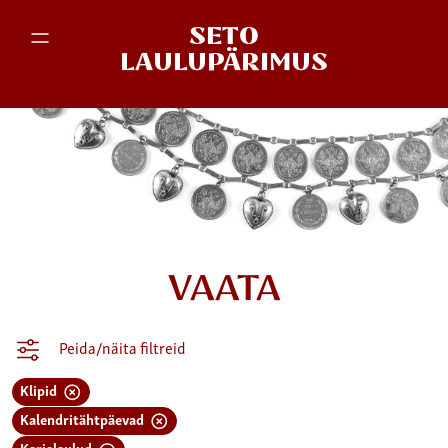
SETO
LAULUPÄRIMUS
VAATA
Peida/näita filtreid
Klipid
Kalendritähtpäevad
Karjalaulud