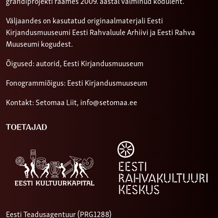
grandiprojekti raames 2009. aastal valminud koduleht.
Väljaandes on kasutatud originaalmaterjali Eesti
Kirjandusmuuseumi Eesti Rahvaluule Arhiivi ja Eesti Rahva
Muuseumi kogudest.
Õigused: autorid, Eesti Kirjandusmuuseum
Fonogrammiõigus: Eesti Kirjandusmuuseum
Kontakt: Setomaa Liit,
info@setomaa.ee
TOETAJAD
Eesti Teadusagentuur (PRG1288)