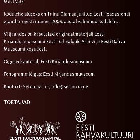
Meel Valk
Kodulehe aluseks on Triinu Ojamaa juhitud Eesti Teadusfondi
grandiprojekti raames 2009. aastal valminud koduleht.
Väljaandes on kasutatud originaalmaterjali Eesti
Kirjandusmuuseumi Eesti Rahvaluule Arhiivi ja Eesti Rahva
Muuseumi kogudest.
Õigused: autorid, Eesti Kirjandusmuuseum
Fonogrammiõigus: Eesti Kirjandusmuuseum
Kontakt: Setomaa Liit,
info@setomaa.ee
TOETAJAD