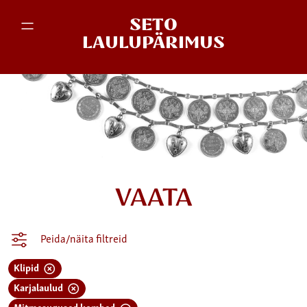
SETO
LAULUPÄRIMUS
VAATA
Peida/näita filtreid
Klipid
Karjalaulud
Mitmesugused kombed