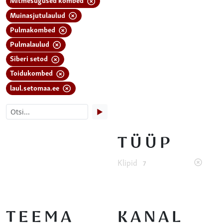
Muinasjutulaulud
Pulmakombed
Pulmalaulud
Siberi setod
Toidukombed
laul.setomaa.ee
▶
TÜÜP
Klipid
7
TEEMA
KANAL