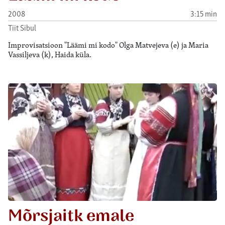
2008
3:15 min
Tiit Sibul
Improvisatsioon "Läämi mi kodo" Olga Matvejeva (e) ja Maria
Vassiljeva (k), Haida küla.
Mõrsjaitk emale