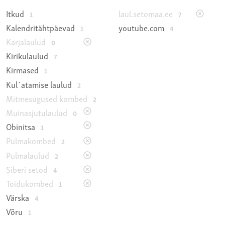
Itkud
laul.setomaa.ee
1
7
Kalendritähtpäevad
youtube.com
1
4
Karjalaulud
0
Kirikulaulud
7
Kirmased
1
Kul´atamise laulud
2
Mitmesugused kombed
2
Muinasjutulaulud
0
Obinitsa
1
Pulmakombed
2
Pulmalaulud
2
Siberi setod
4
Toidukombed
1
Värska
4
Võru
1