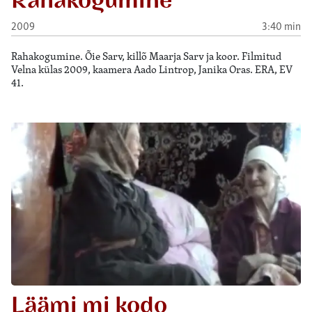
Rahakogumine
2009
3:40 min
Rahakogumine. Õie Sarv, killõ Maarja Sarv ja koor. Filmitud
Velna külas 2009, kaamera Aado Lintrop, Janika Oras. ERA, EV
41.
Läämi mi kodo