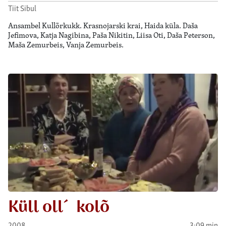
Tiit Sibul
Ansambel Kullõrkukk. Krasnojarski krai, Haida küla. Daša
Jefimova, Katja Nagibina, Paša Nikitin, Liisa Oti, Daša Peterson,
Maša Zemurbeis, Vanja Zemurbeis.
Küll oll´ kolõ
2008
3:09 min