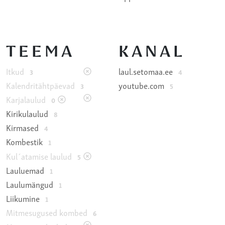
TEEMA
KANAL
Itkud
laul.setomaa.ee
3
4
Kalendritähtpäevad
youtube.com
3
5
Karjalaulud
0
Kirikulaulud
8
Kirmased
4
Kombestik
1
Kul´atamise laulud
5
Lauluemad
1
Laulumängud
1
Liikumine
1
Mitmesugused kombed
6