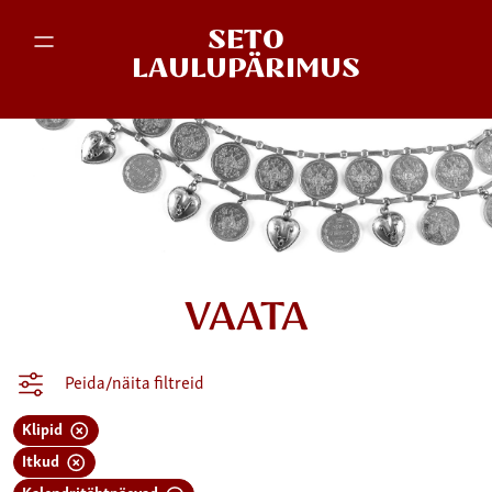
SETO
LAULUPÄRIMUS
VAATA
Peida/näita filtreid
Klipid
Itkud
Kalendritähtpäevad