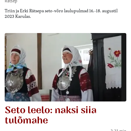
Rätsep
Triin ja Erki Rätsepa seto-võro laulupulmad 16.-18. augustil
2023 Karulas.
Seto leelo: naksi siia
tulõmahe
3:21 min