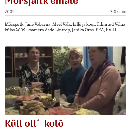
Mõrsjaitk emale
2009
3:07 min
Mõrsjaitk. Jane Vabarna, Meel Valk, killõ ja koor. Filmitud Velna
külas 2009, kaamera Aado Lintrop, Janika Oras. ERA, EV 41.
Küll oll´ kolõ