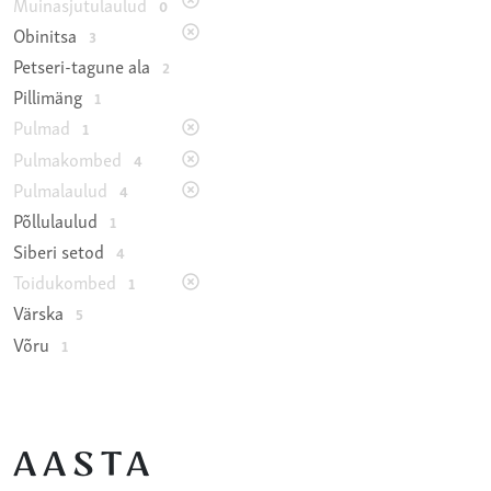
Muinasjutulaulud
0
Obinitsa
3
Petseri-tagune ala
2
Pillimäng
1
Pulmad
1
Pulmakombed
4
Pulmalaulud
4
Põllulaulud
1
Siberi setod
4
Toidukombed
1
Värska
5
Võru
1
AASTA