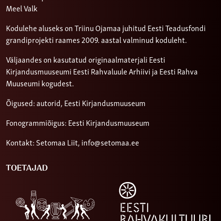
Meel Valk
Kodulehe aluseks on Triinu Ojamaa juhitud Eesti Teadusfondi
grandiprojekti raames 2009. aastal valminud koduleht.
Väljaandes on kasutatud originaalmaterjali Eesti
Kirjandusmuuseumi Eesti Rahvaluule Arhiivi ja Eesti Rahva
Muuseumi kogudest.
Õigused: autorid, Eesti Kirjandusmuuseum
Fonogrammiõigus: Eesti Kirjandusmuuseum
Kontakt: Setomaa Liit,
info@setomaa.ee
TOETAJAD