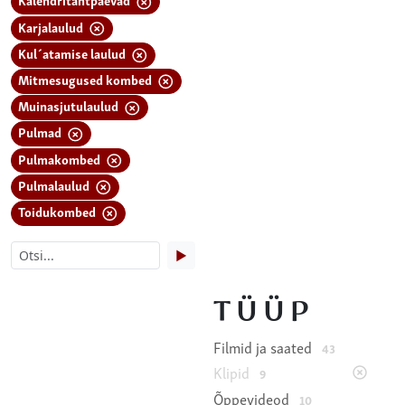
Karjalaulud
Kul´atamise laulud
Mitmesugused kombed
Muinasjutulaulud
Pulmad
Pulmakombed
Pulmalaulud
Toidukombed
▶
TÜÜP
Filmid ja saated
43
Klipid
9
Õppevideod
10