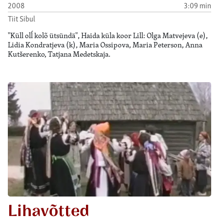
2008
3:09 min
Tiit Sibul
"Küll olĺ kolõ ütsündä", Haida küla koor Lill: Olga Matvejeva (e),
Lidia Kondratjeva (k), Maria Ossipova, Maria Peterson, Anna
Kutšerenko, Tatjana Medetskaja.
Lihavõtted