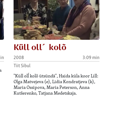
Küll oll´ kolõ
in
2008
3:09 min
Tiit Sibul
a
"Küll olĺ kolõ ütsündä", Haida küla koor Lill:
Olga Matvejeva (e), Lidia Kondratjeva (k),
Maria Ossipova, Maria Peterson, Anna
Kutšerenko, Tatjana Medetskaja.