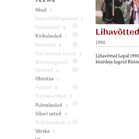
TEEMA
Itkud
1
Kalendritähtpäevad
1
Karjalaulud
0
Lihavõtte
Kirikulaulud
7
1990
Kirmased
1
Kul´atamise laulud
2
Lihavõtted Lepäl 199
küsitleja Ingrid Rüüte
Mitmesugused
kombed
2
Obinitsa
1
Pulmad
0
Pulmakombed
2
Pulmalaulud
2
Siberi setod
4
Toidukombed
1
Värska
4