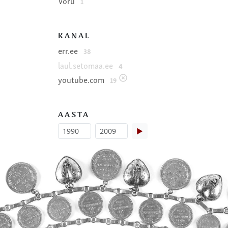
Võru
1
KANAL
err.ee
38
laul.setomaa.ee
4
youtube.com
19
AASTA
▶