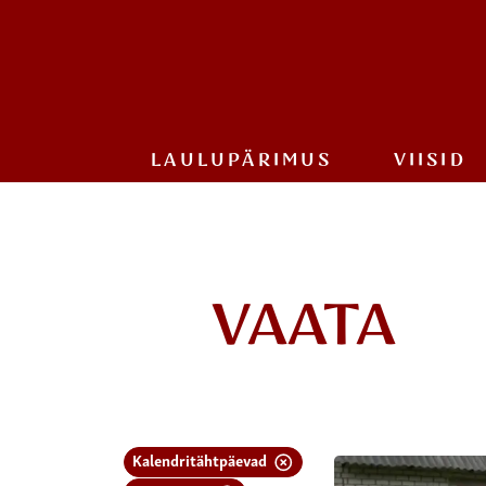
LAULU­PÄRIMUS
VIISID
VAATA
Kalendritähtpäevad