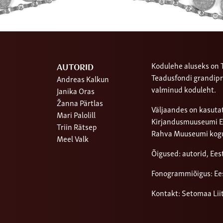
Kodulehe aluseks on T
AUTORID
Teadusfondi grandipr
Andreas Kalkun
valminud koduleht.
Janika Oras
Žanna Pärtlas
Väljaandes on kasutat
Mari Palolill
Kirjandusmuuseumi Ees
Triin Rätsep
Rahva Muuseumi kog
Meel Valk
Õigused: autorid, Ee
Fonogrammiõigus: Ee
Kontakt: Setomaa Lii