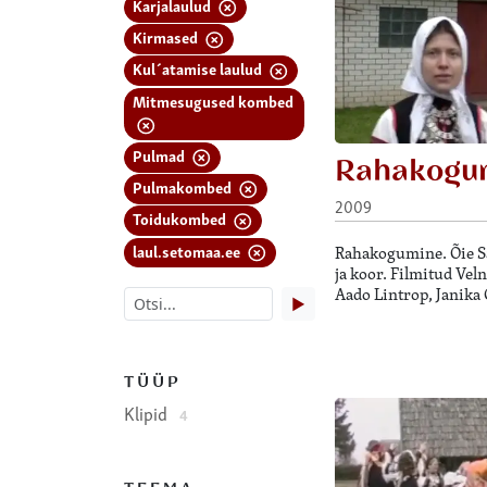
Karjalaulud
Kirmased
Kul´atamise laulud
Mitmesugused kombed
Pulmad
Rahakogu
Pulmakombed
2009
Toidukombed
laul.setomaa.ee
Rahakogumine. Õie Sa
ja koor. Filmitud Vel
Aado Lintrop, Janika 
▶
TÜÜP
Klipid
4