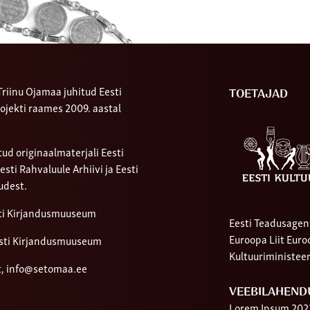
riinu Ojamaa juhitud Eesti
TOETAJAD
ojekti raames 2009. aastal
ud originaalmaterjali Eesti
ti Rahvaluule Arhiivi ja Eesti
udest.
sti Kirjandusmuuseum
Eesti Teadusagen
Euroopa Liit Eur
sti Kirjandusmuuseum
Kultuuriministee
t,
info@setomaa.ee
VEEBILAHEND
Lorem Ipsum 202