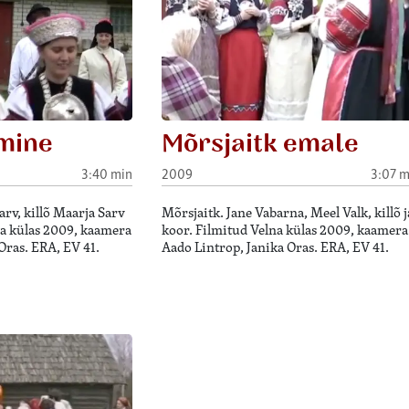
mine
Mõrsjaitk emale
3:40 min
2009
3:07 m
rv, killõ Maarja Sarv
Mõrsjaitk. Jane Vabarna, Meel Valk, killõ j
na külas 2009, kaamera
koor. Filmitud Velna külas 2009, kaamera
Oras. ERA, EV 41.
Aado Lintrop, Janika Oras. ERA, EV 41.