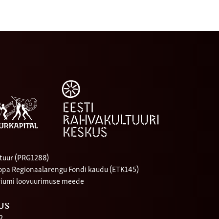
tuur (PRG1288)
oopa Regionaalarengu Fondi kaudu (ETK145)
riumi loovuurimuse meede
US
2