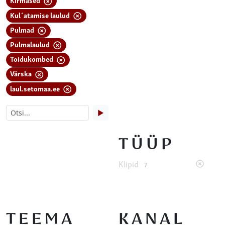
Kul´atamise laulud
Pulmad
Pulmalaulud
Toidukombed
Värska
laul.setomaa.ee
▶
TÜÜP
Klipid
7
TEEMA
KANAL