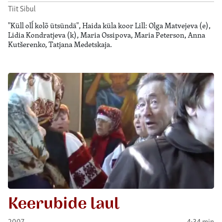
Tiit Sibul
"Küll olĺ kolõ ütsündä", Haida küla koor Lill: Olga Matvejeva (e),
Lidia Kondratjeva (k), Maria Ossipova, Maria Peterson, Anna
Kutšerenko, Tatjana Medetskaja.
Keerubide laul
2007
4:34 min