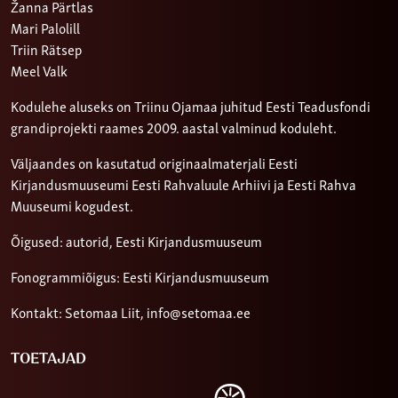
Žanna Pärtlas
Mari Palolill
Triin Rätsep
Meel Valk
Kodulehe aluseks on Triinu Ojamaa juhitud Eesti Teadusfondi
grandiprojekti raames 2009. aastal valminud koduleht.
Väljaandes on kasutatud originaalmaterjali Eesti
Kirjandusmuuseumi Eesti Rahvaluule Arhiivi ja Eesti Rahva
Muuseumi kogudest.
Õigused: autorid, Eesti Kirjandusmuuseum
Fonogrammiõigus: Eesti Kirjandusmuuseum
Kontakt: Setomaa Liit,
info@setomaa.ee
TOETAJAD