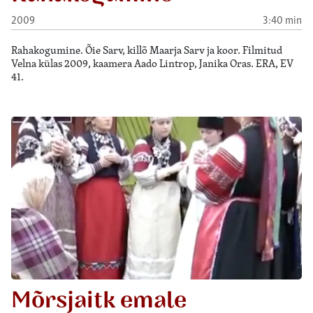
2009
3:40 min
Rahakogumine. Õie Sarv, killõ Maarja Sarv ja koor. Filmitud
Velna külas 2009, kaamera Aado Lintrop, Janika Oras. ERA, EV
41.
Mõrsjaitk emale