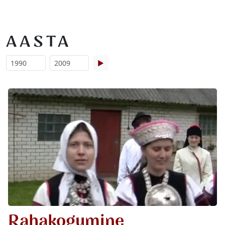
AASTA
▶
Rahakogumine