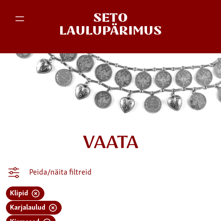
SETO
LAULUPÄRIMUS
VAATA
Peida/näita filtreid
Klipid
Karjalaulud
Kirmased