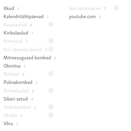
Itkud
laul.setomaa.ee
1
7
Kalendritähtpäevad
youtube.com
1
5
Karjalaulud
0
Kirikulaulud
7
Kirmased
1
Kul´atamise laulud
2
Mitmesugused kombed
2
Obinitsa
1
Pulmad
0
Pulmakombed
2
Pulmalaulud
2
Siberi setod
4
Toidukombed
1
Värska
4
Võru
1