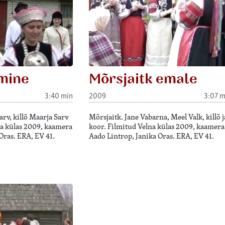
mine
Mõrsjaitk emale
3:40 min
2009
3:07 m
rv, killõ Maarja Sarv
Mõrsjaitk. Jane Vabarna, Meel Valk, killõ j
na külas 2009, kaamera
koor. Filmitud Velna külas 2009, kaamera
Oras. ERA, EV 41.
Aado Lintrop, Janika Oras. ERA, EV 41.