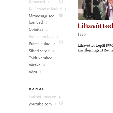
Kirmased
1
Kul´atamise laulud
2
Mitmesugused
kombed
2
Lihavõtte
Obinitsa
1
1990
Pulmakombed
2
Pulmalaulud
2
Lihavõtted Lepäl 199
küsitleja Ingrid Rüüte
Siberi setod
4
Toidukombed
1
Värska
4
Võru
1
KANAL
laul.setomaa.ee
4
youtube.com
5