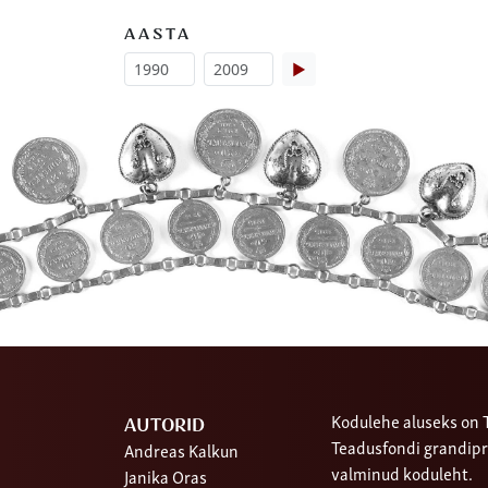
AASTA
▶
Kodulehe aluseks on T
AUTORID
Teadusfondi grandipr
Andreas Kalkun
valminud koduleht.
Janika Oras