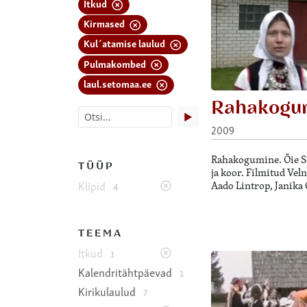
Itkud
Kirmased
Kul´atamise laulud
Pulmakombed
laul.setomaa.ee
Rahakogu
▶
2009
Rahakogumine. Õie Sa
TÜÜP
ja koor. Filmitud Vel
Klipid
Aado Lintrop, Janika 
4
TEEMA
Itkud
1
Kalendritähtpäevad
1
Kirikulaulud
7