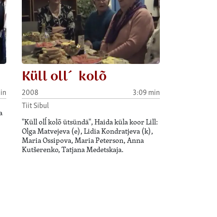
Küll oll´ kolõ
in
2008
3:09 min
Tiit Sibul
a
"Küll olĺ kolõ ütsündä", Haida küla koor Lill:
Olga Matvejeva (e), Lidia Kondratjeva (k),
Maria Ossipova, Maria Peterson, Anna
Kutšerenko, Tatjana Medetskaja.