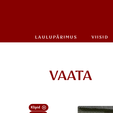
LAULU­PÄRIMUS
VIISID
VAATA
Klipid