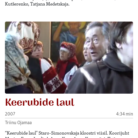
Kutšerenko, Tatjana Medetskaja.
Keerubide laul
2007
4:34 min
Triinu Ojamaa
“Keerubide laul" Staro-Simonovskaja kloostri viisil. Koorijuht