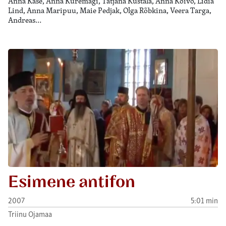
Anna Kase, Anna Kuremägi, Tatjana Kustala, Anna Kõivo, Lidia
Lind, Anna Maripuu, Maie Pedjak, Olga Rõbkina, Veera Targa,
Andreas…
Esimene antifon
2007
5:01 min
Triinu Ojamaa