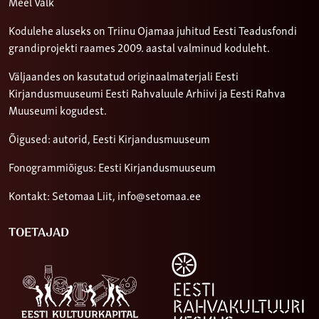
Meel Valk
Kodulehe aluseks on Triinu Ojamaa juhitud Eesti Teadusfondi
grandiprojekti raames 2009. aastal valminud koduleht.
Väljaandes on kasutatud originaalmaterjali Eesti
Kirjandusmuuseumi Eesti Rahvaluule Arhiivi ja Eesti Rahva
Muuseumi kogudest.
Õigused: autorid, Eesti Kirjandusmuuseum
Fonogrammiõigus: Eesti Kirjandusmuuseum
Kontakt: Setomaa Liit,
info@setomaa.ee
TOETAJAD