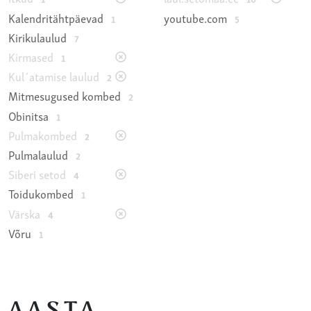
Kalendritähtpäevad
youtube.com
1
5
Kirikulaulud
7
Kirmased
1
Kul´atamise laulud
2
Mitmesugused kombed
2
Obinitsa
1
Pulmakombed
2
Pulmalaulud
2
Siberi setod
4
Toidukombed
1
Värska
4
Võru
1
AASTA