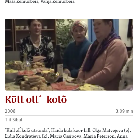
Maša Zemurbeis, Vanja Zemurbeis.
Küll oll´ kolõ
2008
3:09 min
Tiit Sibul
"Küll olĺ kolõ ütsündä", Haida küla koor Lill: Olga Matvejeva (e),
Lidia Kondratjeva (k), Maria Ossipova, Maria Peterson, Anna