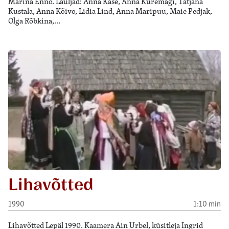
Marina Enno. Lauljad: Anna Kase, Anna Kuremägi, Tatjana
Kustala, Anna Kõivo, Lidia Lind, Anna Maripuu, Maie Pedjak,
Olga Rõbkina,…
Lihavõtted
1990
1:10 min
Lihavõtted Lepäl 1990. Kaamera Ain Urbel, küsitleja Ingrid