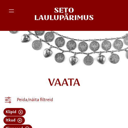
SETO
LAULUPÄRIMUS
VAATA
Peida/näita filtreid
Klipid
Itkud
Kirmased