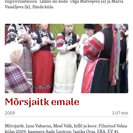
Improvisatsioon "Läämi mi kodo" Olga Matvejeva (e) ja Maria
Vassiljeva (k), Haida küla.
Mõrsjaitk emale
2009
3:07 min
Mõrsjaitk. Jane Vabarna, Meel Valk, killõ ja koor. Filmitud Velna
külas 2009, kaamera Aado Lintrop, Janika Oras. ERA, EV 41.