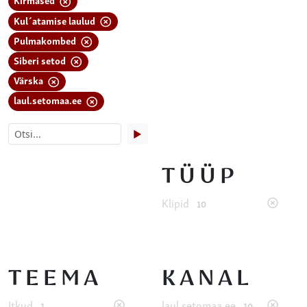
Kul´atamise laulud
Pulmakombed
Siberi setod
Värska
laul.setomaa.ee
▶
TÜÜP
Klipid
10
TEEMA
KANAL
Itkud
laul.setomaa.ee
1
10