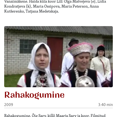
Vanaimäkene. Haida küla koor Lill: Olga Matvejeva (e), Lidia
Kondratjeva (k), Maria Ossipova, Maria Peterson, Anna
Kutšerenko, Tatjana Medetskaja.
Rahakogumine
2009
3:40 min
Rahakogumine. Õie Sarv, killõ Maarja Sarv ja koor. Filmitud