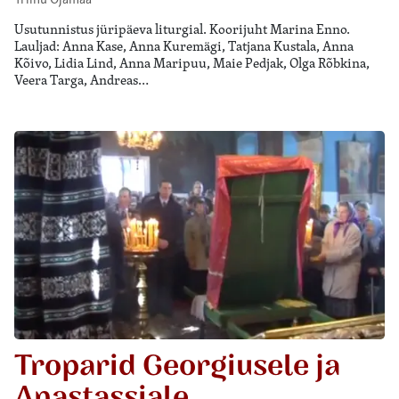
Usutunnistus jüripäeva liturgial. Koorijuht Marina Enno.
Lauljad: Anna Kase, Anna Kuremägi, Tatjana Kustala, Anna
Kõivo, Lidia Lind, Anna Maripuu, Maie Pedjak, Olga Rõbkina,
Veera Targa, Andreas…
Troparid Georgiusele ja
Anastassiale