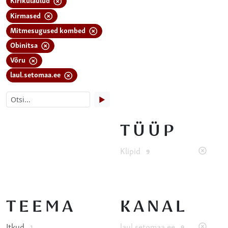
Kirmased
Mitmesugused kombed
Obinitsa
Võru
laul.setomaa.ee
▶
TÜÜP
Klipid
9
TEEMA
KANAL
Itkud
laul.setomaa.ee
1
9