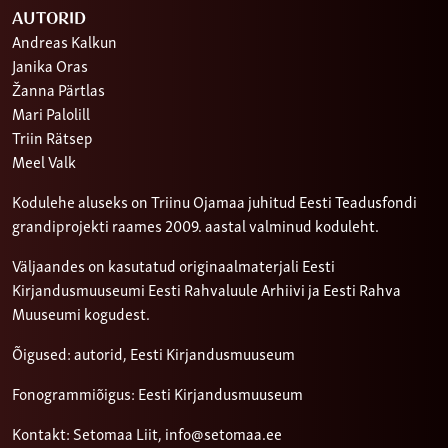
AUTORID
Andreas Kalkun
Janika Oras
Žanna Pärtlas
Mari Palolill
Triin Rätsep
Meel Valk
Kodulehe aluseks on Triinu Ojamaa juhitud Eesti Teadusfondi
grandiprojekti raames 2009. aastal valminud koduleht.
Väljaandes on kasutatud originaalmaterjali Eesti
Kirjandusmuuseumi Eesti Rahvaluule Arhiivi ja Eesti Rahva
Muuseumi kogudest.
Õigused: autorid, Eesti Kirjandusmuuseum
Fonogrammiõigus: Eesti Kirjandusmuuseum
Kontakt: Setomaa Liit,
info@setomaa.ee