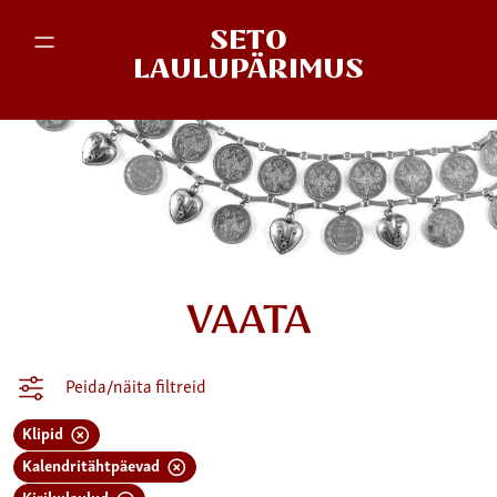
SETO
LAULUPÄRIMUS
VAATA
Peida/näita filtreid
Klipid
Kalendritähtpäevad
Kirikulaulud