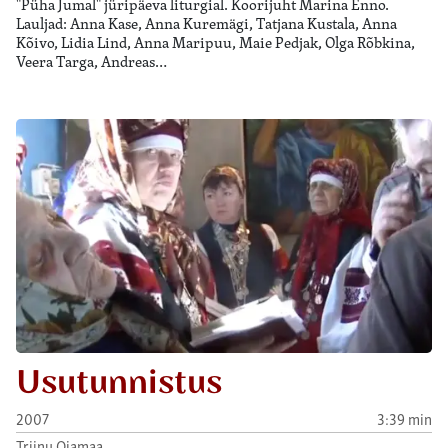
"Püha Jumal" jüripäeva liturgial. Koorijuht Marina Enno.
Lauljad: Anna Kase, Anna Kuremägi, Tatjana Kustala, Anna
Kõivo, Lidia Lind, Anna Maripuu, Maie Pedjak, Olga Rõbkina,
Veera Targa, Andreas…
Usutunnistus
2007
3:39 min
Triinu Ojamaa