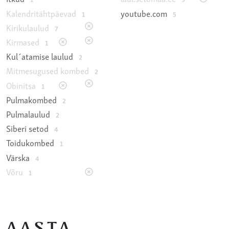
Kalendritähtpäevad
youtube.com
1
5
Kirikulaulud
7
Kirmased
1
Kul´atamise laulud
2
Mitmesugused kombed
2
Obinitsa
1
Pulmakombed
2
Pulmalaulud
2
Siberi setod
4
Toidukombed
1
Värska
4
Võru
1
AASTA