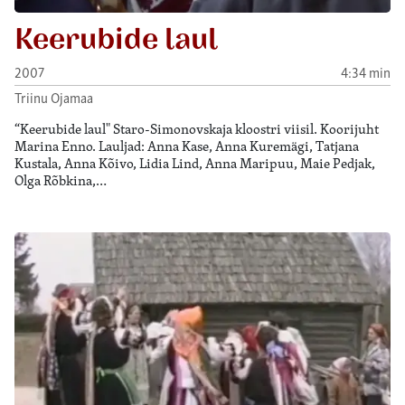
Keerubide laul
2007
4:34 min
Triinu Ojamaa
“Keerubide laul" Staro-Simonovskaja kloostri viisil. Koorijuht
Marina Enno. Lauljad: Anna Kase, Anna Kuremägi, Tatjana
Kustala, Anna Kõivo, Lidia Lind, Anna Maripuu, Maie Pedjak,
Olga Rõbkina,…