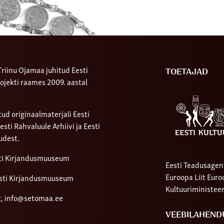
riinu Ojamaa juhitud Eesti
TOETAJAD
ojekti raames 2009. aastal
ud originaalmaterjali Eesti
ti Rahvaluule Arhiivi ja Eesti
udest.
sti Kirjandusmuuseum
Eesti Teadusagen
Euroopa Liit Eur
sti Kirjandusmuuseum
Kultuuriministee
t,
info@setomaa.ee
VEEBILAHEND