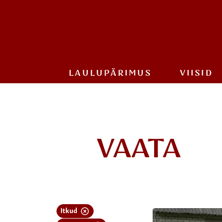
LAULU­PÄRIMUS
VIISID
VAATA
Itkud