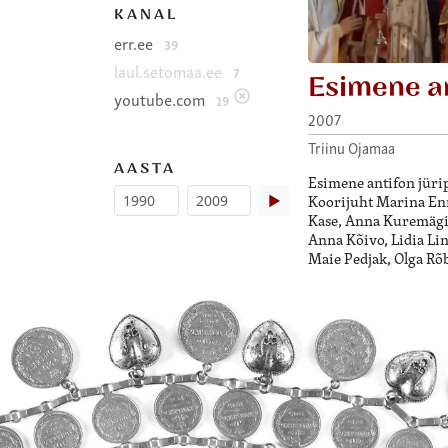
KANAL
err.ee
39
laul.setomaa.ee
7
Esimene a
youtube.com
19
2007
Triinu Ojamaa
AASTA
Esimene antifon jürip
Koorijuht Marina Enn
▶
Kase, Anna Kuremägi,
Anna Kõivo, Lidia Li
Maie Pedjak, Olga Rõ