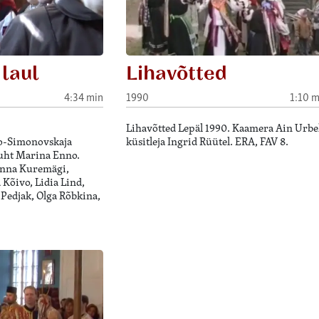
laul
Lihavõtted
4:34 min
1990
1:10 m
Lihavõtted Lepäl 1990. Kaamera Ain Urbel
ro-Simonovskaja
küsitleja Ingrid Rüütel. ERA, FAV 8.
ijuht Marina Enno.
Anna Kuremägi,
 Kõivo, Lidia Lind,
Pedjak, Olga Rõbkina,