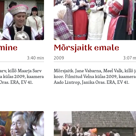
mine
Mõrsjaitk emale
3:40 min
2009
3:07 m
rv, killõ Maarja Sarv
Mõrsjaitk. Jane Vabarna, Meel Valk, killõ j
na külas 2009, kaamera
koor. Filmitud Velna külas 2009, kaamera
Oras. ERA, EV 41.
Aado Lintrop, Janika Oras. ERA, EV 41.