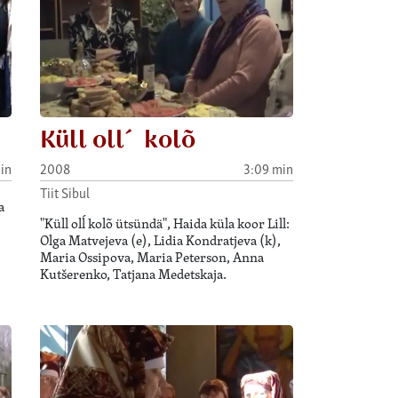
Küll oll´ kolõ
in
2008
3:09 min
Tiit Sibul
a
"Küll olĺ kolõ ütsündä", Haida küla koor Lill:
Olga Matvejeva (e), Lidia Kondratjeva (k),
Maria Ossipova, Maria Peterson, Anna
Kutšerenko, Tatjana Medetskaja.