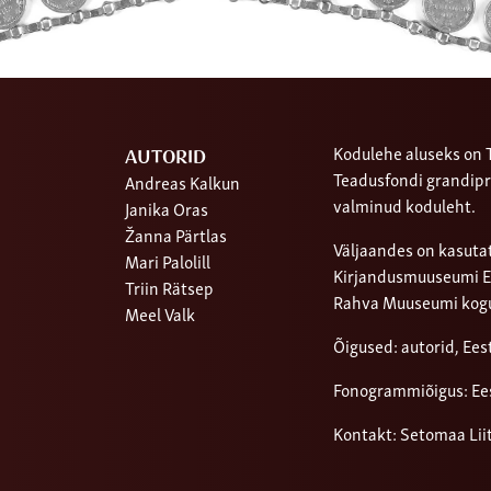
Kodulehe aluseks on T
AUTORID
Teadusfondi grandipr
Andreas Kalkun
valminud koduleht.
Janika Oras
Žanna Pärtlas
Väljaandes on kasutat
Mari Palolill
Kirjandusmuuseumi Ees
Triin Rätsep
Rahva Muuseumi kog
Meel Valk
Õigused: autorid, Ee
Fonogrammiõigus: Ee
Kontakt: Setomaa Lii