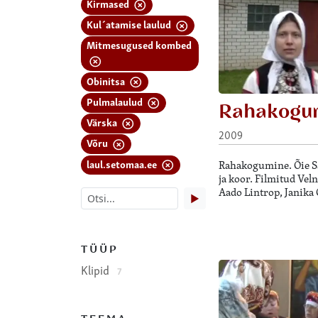
Kirmased
Kul´atamise laulud
Mitmesugused kombed
Obinitsa
Pulmalaulud
Rahakogu
Värska
2009
Võru
laul.setomaa.ee
Rahakogumine. Õie Sa
ja koor. Filmitud Vel
Aado Lintrop, Janika 
▶
TÜÜP
Klipid
7