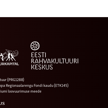
tuur (PRG1288)
oopa Regionaalarengu Fondi kaudu (ETK145)
riumi loovuurimuse meede
US