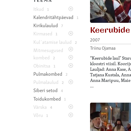
TEEMA
Itkud
1
Kalendritähtpäevad
1
Kirikulaulud
7
Keerubide 
Kirmased
1
2007
Kul´atamise laulud
2
Triinu Ojamaa
Mitmesugused
kombed
2
“Keerubide laul" Sta
kloostri viisil. Koor
Obinitsa
1
Lauljad: Anna Kase, 
Pulmakombed
2
Tatjana Kustala, Anna
Anna Maripuu, Maie 
Pulmalaulud
2
…
Siberi setod
4
Toidukombed
1
Värska
4
Võru
1