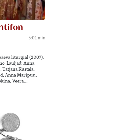
ntifon
5:01 min
äeva liturgial (2007).
o. Lauljad: Anna
 Tatjana Kustala,
nd, Anna Maripuu,
bkina, Veera…