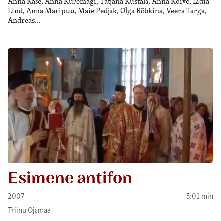
Anna Kase, Anna Kuremägi, Tatjana Kustala, Anna Kõivo, Lidia
Lind, Anna Maripuu, Maie Pedjak, Olga Rõbkina, Veera Targa,
Andreas…
Esimene antifon
2007
5:01 min
Triinu Ojamaa