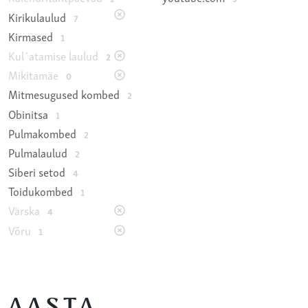
Kirikulaulud
7
Kirmased
1
Kul´atamise laulud
2
Mikitamäe
0
Mitmesugused kombed
2
Obinitsa
1
Pulmakombed
2
Pulmalaulud
2
Siberi setod
4
Toidukombed
1
Värska
4
Võru
1
AASTA