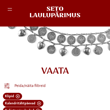
SETO
LAULUPÄRIMUS
VAATA
Peida/näita filtreid
Klipid
Kalendritähtpäevad
Kul´atamise laulud