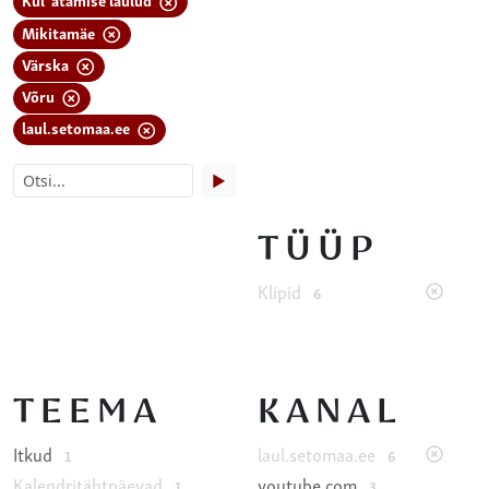
Mikitamäe
Värska
Võru
laul.setomaa.ee
▶
TÜÜP
Klipid
6
TEEMA
KANAL
Itkud
laul.setomaa.ee
1
6
Kalendritähtpäevad
youtube.com
1
3