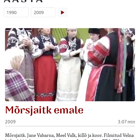
▶
Mõrsjaitk emale
2009
3:07 min
Mõrsjaitk. Jane Vabarna, Meel Valk, killõ ja koor. Filmitud Velna