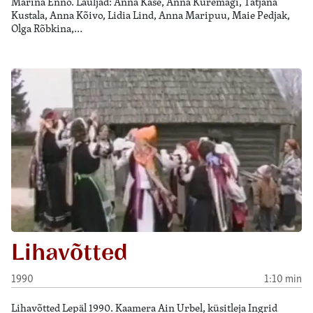
Marina Enno. Lauljad: Anna Kase, Anna Kuremägi, Tatjana
Kustala, Anna Kõivo, Lidia Lind, Anna Maripuu, Maie Pedjak,
Olga Rõbkina,…
Lihavõtted
1990
1:10 min
Lihavõtted Lepäl 1990. Kaamera Ain Urbel, küsitleja Ingrid