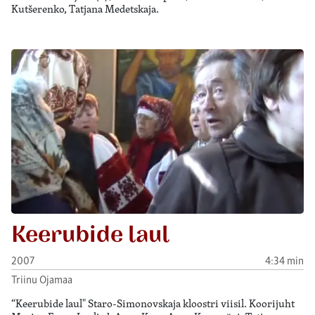
Kutšerenko, Tatjana Medetskaja.
Keerubide laul
2007
4:34 min
Triinu Ojamaa
“Keerubide laul" Staro-Simonovskaja kloostri viisil. Koorijuht