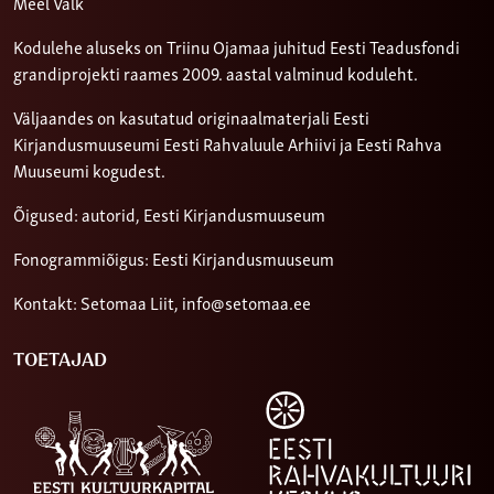
Meel Valk
Kodulehe aluseks on Triinu Ojamaa juhitud Eesti Teadusfondi
grandiprojekti raames 2009. aastal valminud koduleht.
Väljaandes on kasutatud originaalmaterjali Eesti
Kirjandusmuuseumi Eesti Rahvaluule Arhiivi ja Eesti Rahva
Muuseumi kogudest.
Õigused: autorid, Eesti Kirjandusmuuseum
Fonogrammiõigus: Eesti Kirjandusmuuseum
Kontakt: Setomaa Liit,
info@setomaa.ee
TOETAJAD