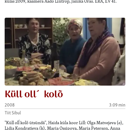
külas 2009, kaamera Aado Lintrop, Janika Oras. ERA, EV 41.
Küll oll´ kolõ
2008
3:09 min
Tiit Sibul
"Küll olĺ kolõ ütsündä", Haida küla koor Lill: Olga Matvejeva (e),
Lidia Kondratjeva (k), Maria Ossipova, Maria Peterson, Anna