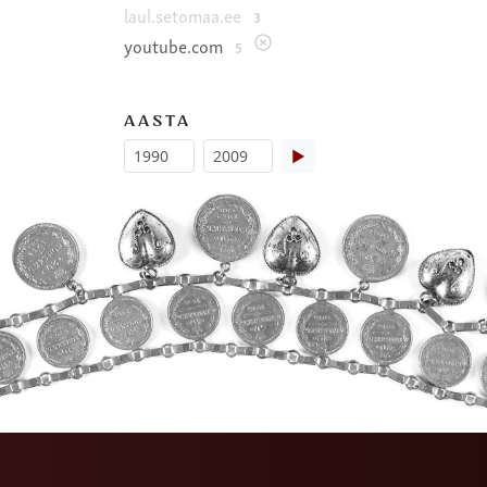
laul.setomaa.ee
3
youtube.com
5
AASTA
▶