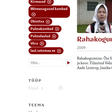
Kirmased
Mitmesugused kombed
Obinitsa
Pulmakombed
Pulmalaulud
Rahakogu
Võru
2009
laul.setomaa.ee
Rahakogumine. Õie Sa
▶
ja koor. Filmitud Vel
Aado Lintrop, Janika 
TÜÜP
Klipid
3
TEEMA