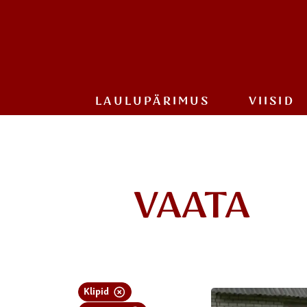
LAULU­PÄRIMUS
VIISID
VAATA
Klipid