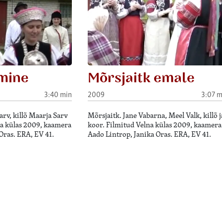
mine
Mõrsjaitk emale
3:40 min
2009
3:07 m
rv, killõ Maarja Sarv
Mõrsjaitk. Jane Vabarna, Meel Valk, killõ j
na külas 2009, kaamera
koor. Filmitud Velna külas 2009, kaamera
Oras. ERA, EV 41.
Aado Lintrop, Janika Oras. ERA, EV 41.