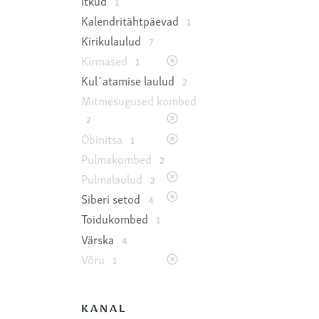
Itkud
1
Kalendritähtpäevad
1
Kirikulaulud
7
Kirmased
1
Kul´atamise laulud
2
Mitmesugused kombed
2
Obinitsa
1
Pulmakombed
2
Pulmalaulud
2
Siberi setod
4
Toidukombed
1
Värska
4
Võru
1
KANAL