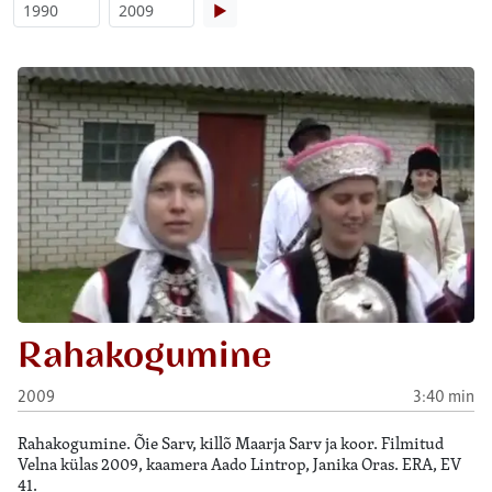
▶
Rahakogumine
2009
3:40 min
Rahakogumine. Õie Sarv, killõ Maarja Sarv ja koor. Filmitud
Velna külas 2009, kaamera Aado Lintrop, Janika Oras. ERA, EV
41.