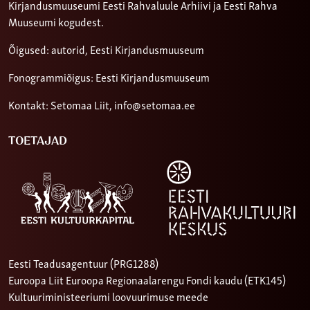
Kirjandusmuuseumi Eesti Rahvaluule Arhiivi ja Eesti Rahva
Muuseumi kogudest.
Õigused: autorid, Eesti Kirjandusmuuseum
Fonogrammiõigus: Eesti Kirjandusmuuseum
Kontakt: Setomaa Liit,
info@setomaa.ee
TOETAJAD
Eesti Teadusagentuur (PRG1288)
Euroopa Liit Euroopa Regionaalarengu Fondi kaudu (ETK145)
Kultuuriministeeriumi loovuurimuse meede