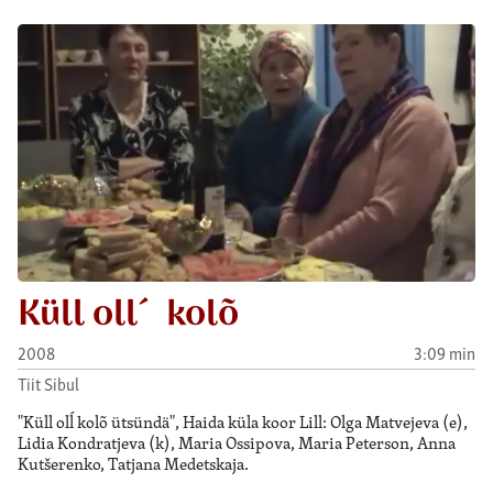
Küll oll´ kolõ
2008
3:09 min
Tiit Sibul
"Küll olĺ kolõ ütsündä", Haida küla koor Lill: Olga Matvejeva (e),
Lidia Kondratjeva (k), Maria Ossipova, Maria Peterson, Anna
Kutšerenko, Tatjana Medetskaja.