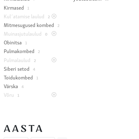
Kirmased
1
Kul´atamise laulud
2
Mitmesugused kombed
2
Muinasjutulaulud
0
Obinitsa
1
Pulmakombed
2
Pulmalaulud
2
Siberi setod
4
Toidukombed
1
Värska
4
Võru
1
AASTA