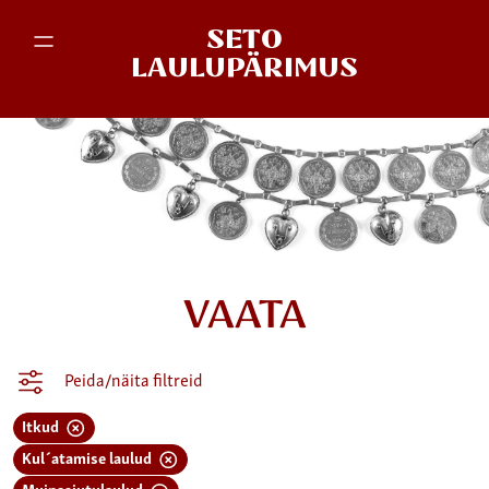
SETO
LAULUPÄRIMUS
VAATA
Peida/näita filtreid
Itkud
Kul´atamise laulud
Muinasjutulaulud