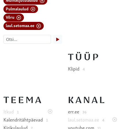
Pulmalaulud
Võru
laul.setomaa.ee
▶
TÜÜP
Klipid
4
TEEMA
KANAL
Itkud
err.ee
1
36
Kalendritähtpäevad
laul.setomaa.ee
1
4
Kirikulaulud
youtube.com
7
11