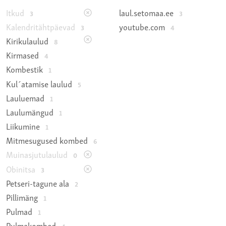
Itkud
laul.setomaa.ee
3
3
Kalendritähtpäevad
youtube.com
3
4
Kirikulaulud
8
Kirmased
4
Kombestik
1
Kul´atamise laulud
5
Lauluemad
1
Laulumängud
1
Liikumine
1
Mitmesugused kombed
6
Muinasjutulaulud
0
Obinitsa
3
Petseri-tagune ala
2
Pillimäng
1
Pulmad
1
Pulmakombed