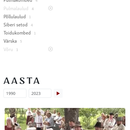
4
Pulmalaulud
4
Põllulaulud
1
Siberi setod
4
Toidukombed
1
Värska
5
Võru
1
AASTA
▶