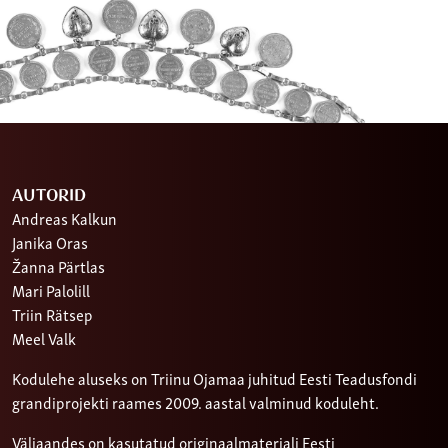
AUTORID
Andreas Kalkun
Janika Oras
Žanna Pärtlas
Mari Palolill
Triin Rätsep
Meel Valk
Kodulehe aluseks on Triinu Ojamaa juhitud Eesti Teadusfondi
grandiprojekti raames 2009. aastal valminud koduleht.
Väljaandes on kasutatud originaalmaterjali Eesti