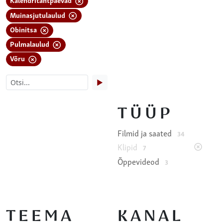
Muinasjutulaulud
Obinitsa
Pulmalaulud
Võru
▶
TÜÜP
Filmid ja saated
34
Klipid
7
Õppevideod
3
TEEMA
KANAL