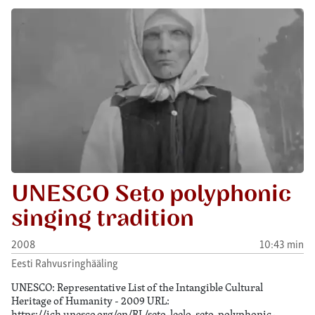
UNESCO Seto polyphonic
singing tradition
2008
10:43 min
Eesti Rahvusringhääling
UNESCO: Representative List of the Intangible Cultural
Heritage of Humanity - 2009 URL:
https://ich.unesco.org/en/RL/seto-leelo-seto-polyphonic-