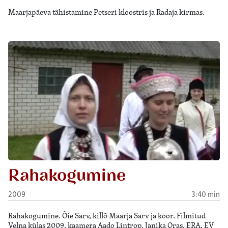
Maarjapäeva tähistamine Petseri kloostris ja Radaja kirmas.
Rahakogumine
2009
3:40 min
Rahakogumine. Õie Sarv, killõ Maarja Sarv ja koor. Filmitud
Velna külas 2009, kaamera Aado Lintrop, Janika Oras. ERA, EV