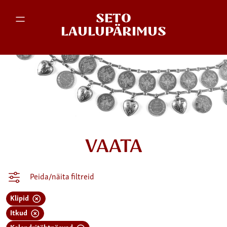
SETO
LAULUPÄRIMUS
VAATA
Peida/näita filtreid
Klipid
Itkud
Kalendritähtpäevad