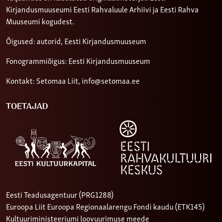
Kirjandusmuuseumi Eesti Rahvaluule Arhiivi ja Eesti Rahva
Muuseumi kogudest.
Õigused: autorid, Eesti Kirjandusmuuseum
Fonogrammiõigus: Eesti Kirjandusmuuseum
Kontakt: Setomaa Liit,
info@setomaa.ee
TOETAJAD
Eesti Teadusagentuur (PRG1288)
Euroopa Liit Euroopa Regionaalarengu Fondi kaudu (ETK145)
Kultuuriministeeriumi loovuurimuse meede