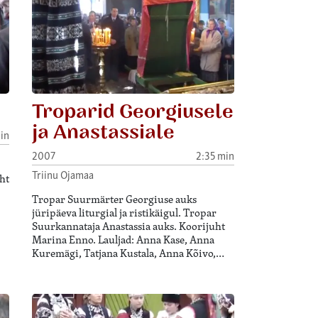
Troparid Georgiusele
ja Anastassiale
in
2007
2:35 min
Triinu Ojamaa
ht
Tropar Suurmärter Georgiuse auks
jüripäeva liturgial ja ristikäigul. Tropar
Suurkannataja Anastassia auks. Koorijuht
Marina Enno. Lauljad: Anna Kase, Anna
Kuremägi, Tatjana Kustala, Anna Kõivo,…