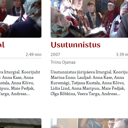
al
Usutunnistus
2:49 min
2007
3:39 m
Triinu Ojamaa
a liturgial. Koorijuht
Usutunnistus jüripäeva liturgial. Kooriju
: Anna Kase, Anna
Marina Enno. Lauljad: Anna Kase, Anna
stala, Anna Kõivo,
Kuremägi, Tatjana Kustala, Anna Kõivo,
ipuu, Maie Pedjak,
Lidia Lind, Anna Maripuu, Maie Pedjak,
Targa, Andreas…
Olga Rõbkina, Veera Targa, Andreas…