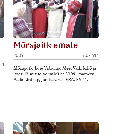
Mõrsjaitk emale
2009
3:07 min
in
Mõrsjaitk. Jane Vabarna, Meel Valk, killõ ja
koor. Filmitud Velna külas 2009, kaamera
Aado Lintrop, Janika Oras. ERA, EV 41.
,
,…