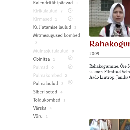
Kalendritähtpäevad
1
Kirikulaulud
7
Kirmased
1
Kul´atamise laulud
2
Mitmesugused kombed
Rahakogu
2
Muinasjutulaulud
0
2009
Obinitsa
1
Rahakogumine. Õie Sa
Pulmad
0
ja koor. Filmitud Vel
Pulmakombed
2
Aado Lintrop, Janika 
Pulmalaulud
2
Siberi setod
4
Toidukombed
1
Värska
4
Võru
1