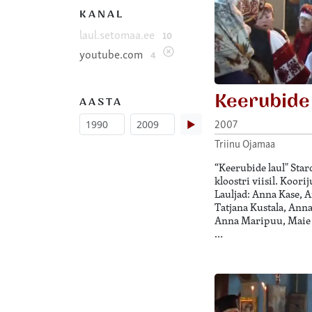
KANAL
laul.setomaa.ee
10
youtube.com
4
Keerubide 
AASTA
2007
▶
Triinu Ojamaa
“Keerubide laul" Sta
kloostri viisil. Koor
Lauljad: Anna Kase, 
Tatjana Kustala, Anna
Anna Maripuu, Maie 
…