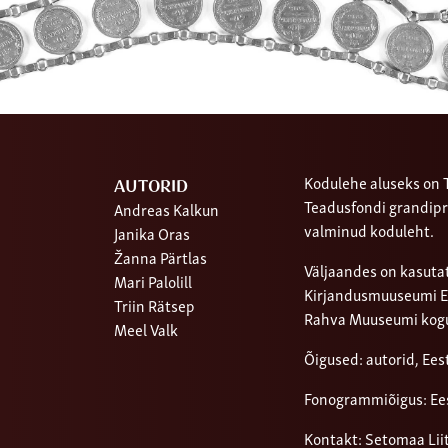
Kodulehe aluseks on T
AUTORID
Teadusfondi grandipr
Andreas Kalkun
valminud koduleht.
Janika Oras
Žanna Pärtlas
Väljaandes on kasutat
Mari Palolill
Kirjandusmuuseumi Ees
Triin Rätsep
Rahva Muuseumi kog
Meel Valk
Õigused: autorid, Ee
Fonogrammiõigus: Ee
Kontakt: Setomaa Lii