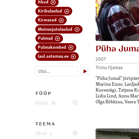
Itkud
Kirikulaulud
Kirmased
Muinasjutulaulud
Pulmad
Püha Jum
Pulmakombed
laul.setomaa.ee
2007
Triinu Ojamaa
▶
"Püha Jumal" jüripäev
Marina Enno. Lauljad
Kuremägi, Tatjana Ku
TÜÜP
Lidia Lind, Anna Mar
Olga Rõbkina, Veera 
Klipid
10
TEEMA
Itkud
1