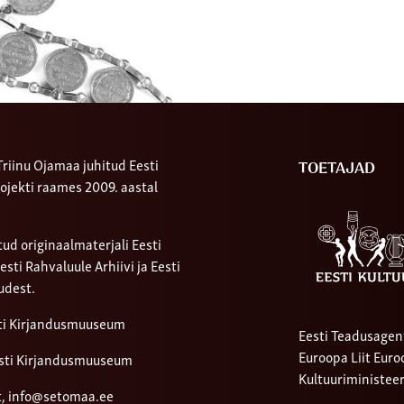
riinu Ojamaa juhitud Eesti
TOETAJAD
ojekti raames 2009. aastal
ud originaalmaterjali Eesti
ti Rahvaluule Arhiivi ja Eesti
udest.
sti Kirjandusmuuseum
Eesti Teadusagen
Euroopa Liit Eur
sti Kirjandusmuuseum
Kultuuriministee
t,
info@setomaa.ee