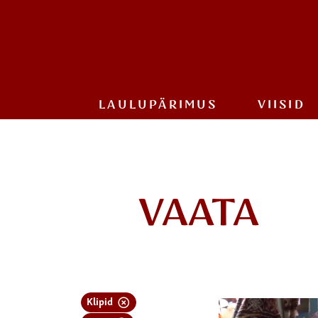
LAULU­PÄRIMUS
VIISID
VAATA
Klipid