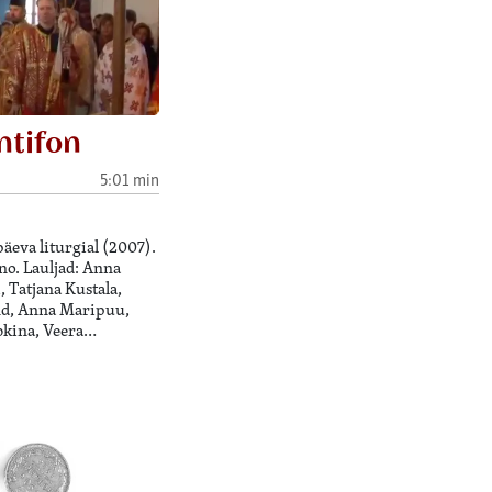
ntifon
5:01 min
äeva liturgial (2007).
o. Lauljad: Anna
 Tatjana Kustala,
nd, Anna Maripuu,
bkina, Veera…