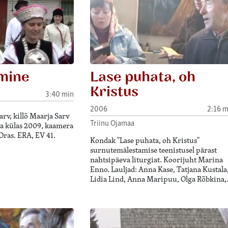
mine
Lase puhata, oh
Kristus
3:40 min
2006
2:16 m
rv, killõ Maarja Sarv
Triinu Ojamaa
na külas 2009, kaamera
Oras. ERA, EV 41.
Kondak "Lase puhata, oh Kristus"
surnutemälestamise teenistusel pärast
nahtsipäeva liturgiat. Koorijuht Marina
Enno. Lauljad: Anna Kase, Tatjana Kustala
Lidia Lind, Anna Maripuu, Olga Rõbkina