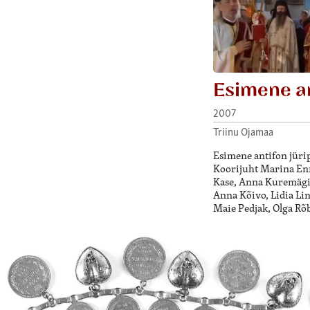
Esimene a
2007
Triinu Ojamaa
Esimene antifon jürip
Koorijuht Marina Enn
Kase, Anna Kuremägi,
Anna Kõivo, Lidia Li
Maie Pedjak, Olga Rõ