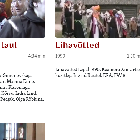
laul
Lihavõtted
4:34 min
1990
1:10 m
Lihavõtted Lepäl 1990. Kaamera Ain Urbel
ro-Simonovskaja
küsitleja Ingrid Rüütel. ERA, FAV 8.
ijuht Marina Enno.
Anna Kuremägi,
 Kõivo, Lidia Lind,
Pedjak, Olga Rõbkina,