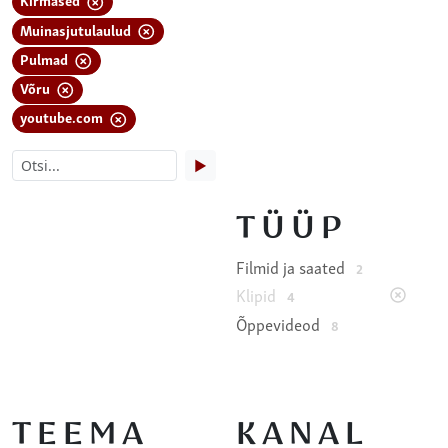
Muinasjutulaulud
Pulmad
Võru
youtube.com
▶
TÜÜP
Filmid ja saated
2
Klipid
4
Õppevideod
8
TEEMA
KANAL