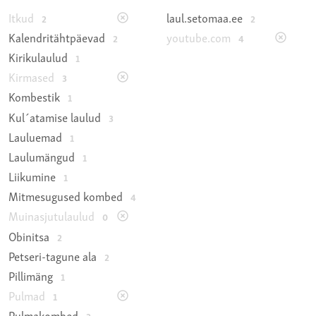
Itkud
laul.setomaa.ee
2
2
Kalendritähtpäevad
youtube.com
2
4
Kirikulaulud
1
Kirmased
3
Kombestik
1
Kul´atamise laulud
3
Lauluemad
1
Laulumängud
1
Liikumine
1
Mitmesugused kombed
4
Muinasjutulaulud
0
Obinitsa
2
Petseri-tagune ala
2
Pillimäng
1
Pulmad
1
Pulmakombed