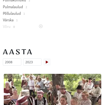
2
Pulmalaulud
2
Põllulaulud
1
Värska
1
Võru
0
AASTA
▶