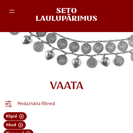
SETO
LAULUPÄRIMUS
VAATA
Peida/näita filtreid
Klipid
Itkud
Kirmased