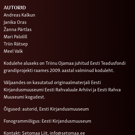
AUTORID
Andreas Kalkun
Janika Oras
Žanna Pärtlas
Mari Palolill
Triin Rätsep
Meel Valk
Kodulehe aluseks on Triinu Ojamaa juhitud Eesti Teadusfondi
grandiprojekti raames 2009. aastal valminud koduleht.
Väljaandes on kasutatud originaalmaterjali Eesti
Kirjandusmuuseumi Eesti Rahvaluule Arhiivi ja Eesti Rahva
Muuseumi kogudest.
Õigused: autorid, Eesti Kirjandusmuuseum
Fonogrammiõigus: Eesti Kirjandusmuuseum
Kontakt: Setomaa Liit,
info@setomaa.ee