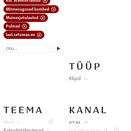
Mitmesugused kombed
Muinasjutulaulud
Pulmad
laul.setomaa.ee
▶
TÜÜP
Klipid
11
TEEMA
KANAL
Itkud
err.ee
1
39
Kalendritähtpäevad
laul.setomaa.ee
1
11