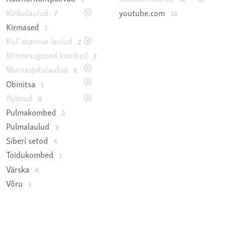
Kirikulaulud
youtube.com
7
16
Kirmased
1
Kul´atamise laulud
2
Mitmesugused kombed
2
Muinasjutulaulud
0
Obinitsa
1
Pulmad
0
Pulmakombed
2
Pulmalaulud
2
Siberi setod
4
Toidukombed
1
Värska
4
Võru
1