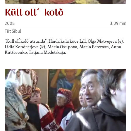
Küll oll´ kolõ
2008
3:09 min
Tiit Sibul
"Küll olĺ kolõ ütsündä", Haida küla koor Lill: Olga Matvejeva (e),
Lidia Kondratjeva (k), Maria Ossipova, Maria Peterson, Anna
Kutšerenko, Tatjana Medetskaja.