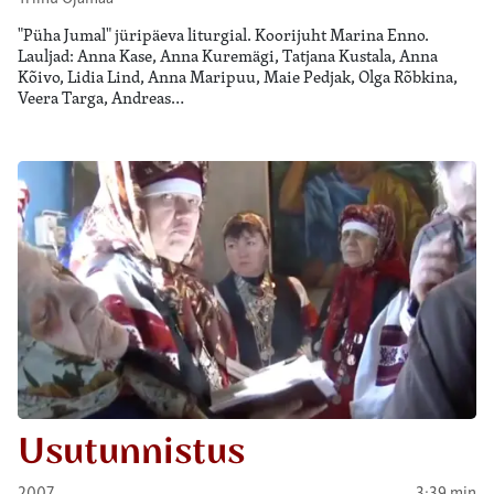
"Püha Jumal" jüripäeva liturgial. Koorijuht Marina Enno.
Lauljad: Anna Kase, Anna Kuremägi, Tatjana Kustala, Anna
Kõivo, Lidia Lind, Anna Maripuu, Maie Pedjak, Olga Rõbkina,
Veera Targa, Andreas…
Usutunnistus
2007
3:39 min