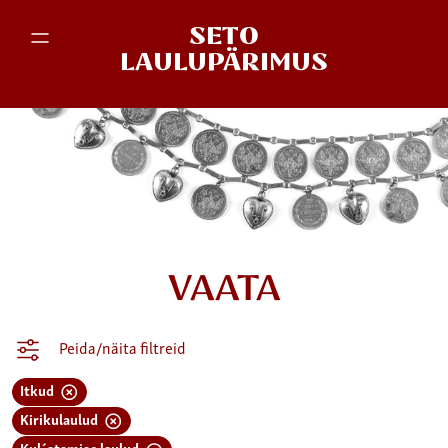
SETO
LAULUPÄRIMUS
VAATA
Peida/näita filtreid
Itkud
Kirikulaulud
Kul´atamise laulud