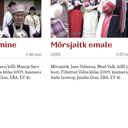
mine
Mõrsjaitk emale
3:40 min
2009
3:07 m
rv, killõ Maarja Sarv
Mõrsjaitk. Jane Vabarna, Meel Valk, killõ j
na külas 2009, kaamera
koor. Filmitud Velna külas 2009, kaamera
Oras. ERA, EV 41.
Aado Lintrop, Janika Oras. ERA, EV 41.