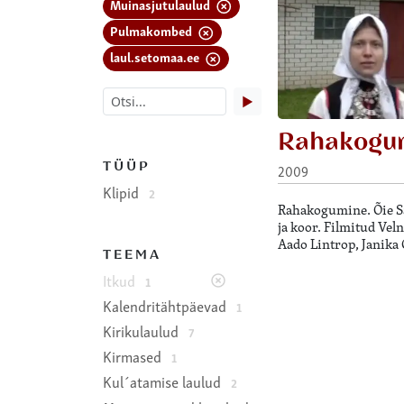
Muinasjutulaulud
Pulmakombed
laul.setomaa.ee
▶
Rahakogu
TÜÜP
2009
Klipid
2
Rahakogumine. Õie Sa
ja koor. Filmitud Vel
Aado Lintrop, Janika 
TEEMA
Itkud
1
Kalendritähtpäevad
1
Kirikulaulud
7
Kirmased
1
Kul´atamise laulud
2