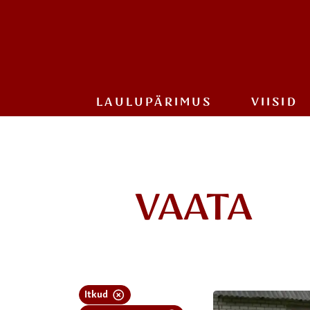
LAULU­PÄRIMUS
VIISID
VAATA
Itkud