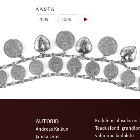
AASTA
▶
Kodulehe aluseks on T
AUTORID
Teadusfondi grandipr
Andreas Kalkun
valminud koduleht.
Janika Oras