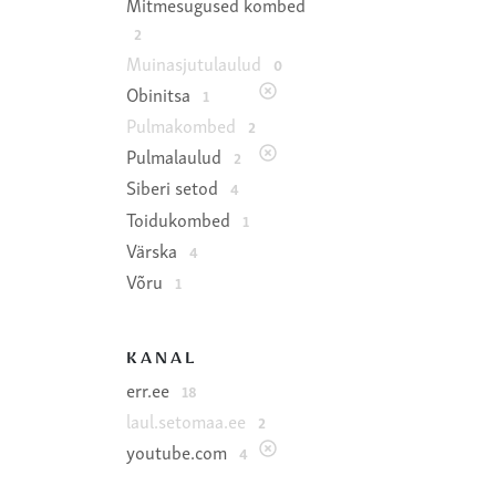
Mitmesugused kombed
2
Muinasjutulaulud
0
Obinitsa
1
Pulmakombed
2
Pulmalaulud
2
Siberi setod
4
Toidukombed
1
Värska
4
Võru
1
KANAL
err.ee
18
laul.setomaa.ee
2
youtube.com
4