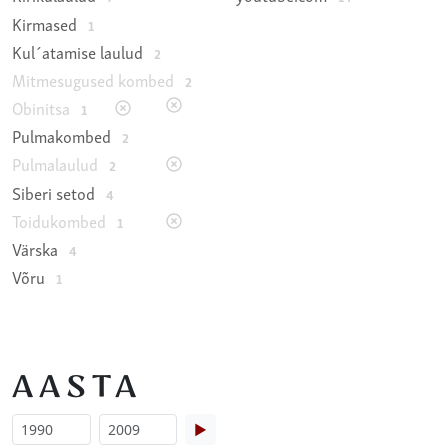
Kirmased
1
Kul´atamise laulud
2
Mitmesugused kombed
2
Obinitsa
1
Pulmakombed
2
Pulmalaulud
2
Siberi setod
4
Toidukombed
1
Värska
4
Võru
1
AASTA
▶