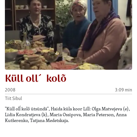
Küll oll´ kolõ
2008
3:09 min
Tiit Sibul
"Küll olĺ kolõ ütsündä", Haida küla koor Lill: Olga Matvejeva (e),
Lidia Kondratjeva (k), Maria Ossipova, Maria Peterson, Anna
Kutšerenko, Tatjana Medetskaja.