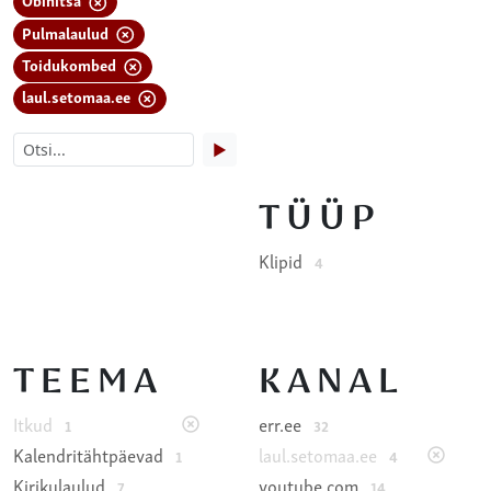
Pulmalaulud
Toidukombed
laul.setomaa.ee
▶
TÜÜP
Klipid
4
TEEMA
KANAL
Itkud
err.ee
1
32
Kalendritähtpäevad
laul.setomaa.ee
1
4
Kirikulaulud
youtube.com
7
14