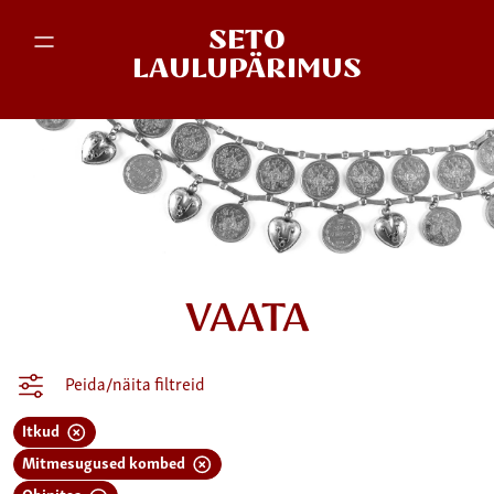
SETO
LAULUPÄRIMUS
VAATA
Peida/näita filtreid
Itkud
Mitmesugused kombed
Obinitsa