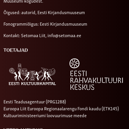
Muuseumi kogudest.
Õigused: autorid, Eesti Kirjandusmuuseum
Fonogrammiõigus: Eesti Kirjandusmuuseum
Kontakt: Setomaa Liit,
info@setomaa.ee
TOETAJAD
Eesti Teadusagentuur (PRG1288)
Euroopa Liit Euroopa Regionaalarengu Fondi kaudu (ETK145)
Kultuuriministeeriumi loovuurimuse meede