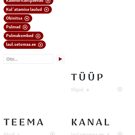
Kul´atamise laulud
Obinitsa
Pulmad
Pulmakombed
laul.setomaa.ee
▶
TÜÜP
Klipid
4
TEEMA
KANAL
Itkud
laul.setomaa.ee
1
4