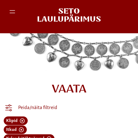
SETO
LAULUPÄRIMUS
VAATA
Peida/näita filtreid
Klipid
Itkud
Kalendritähtpäevad