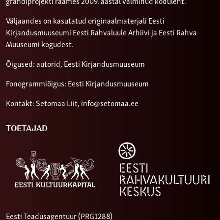
grandiprojekti raames 2009. aastal valminud koduleht.
Väljaandes on kasutatud originaalmaterjali Eesti
Kirjandusmuuseumi Eesti Rahvaluule Arhiivi ja Eesti Rahva
Muuseumi kogudest.
Õigused: autorid, Eesti Kirjandusmuuseum
Fonogrammiõigus: Eesti Kirjandusmuuseum
Kontakt: Setomaa Liit,
info@setomaa.ee
TOETAJAD
Eesti Teadusagentuur (PRG1288)