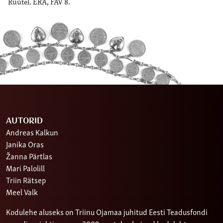
Rüütel. ERA, FAV 8.
AUTORID
Andreas Kalkun
Janika Oras
Žanna Pärtlas
Mari Palolill
Triin Rätsep
Meel Valk
Kodulehe aluseks on Triinu Ojamaa juhitud Eesti Teadusfondi