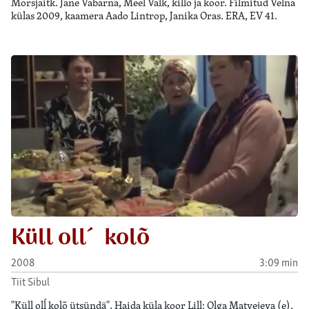
Mõrsjaitk. Jane Vabarna, Meel Valk, killõ ja koor. Filmitud Velna
külas 2009, kaamera Aado Lintrop, Janika Oras. ERA, EV 41.
Küll oll´ kolõ
2008
3:09 min
Tiit Sibul
"Küll olĺ kolõ ütsündä", Haida küla koor Lill: Olga Matvejeva (e),