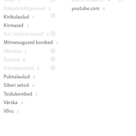
Kalendritähtpäevad
youtube.com
1
4
Kirikulaulud
7
Kirmased
1
Kul´atamise laulud
2
Mitmesugused kombed
2
Obinitsa
1
Pulmad
0
Pulmakombed
2
Pulmalaulud
2
Siberi setod
4
Toidukombed
1
Värska
4
Võru
1