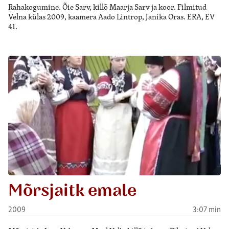
Rahakogumine. Õie Sarv, killõ Maarja Sarv ja koor. Filmitud
Velna külas 2009, kaamera Aado Lintrop, Janika Oras. ERA, EV
41.
Mõrsjaitk emale
2009
3:07 min