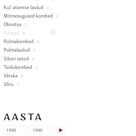
Kul´atamise laulud
2
Mitmesugused kombed
2
Obinitsa
1
Pulmad
0
Pulmakombed
2
Pulmalaulud
2
Siberi setod
4
Toidukombed
1
Värska
4
Võru
1
AASTA
▶