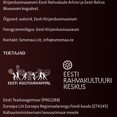
Kirjandusmuuseumi Eesti Rahvaluule Arhiivi ja Eesti Rahva
Muuseumi kogudest.
Õigused: autorid, Eesti Kirjandusmuuseum
Fonogrammiõigus: Eesti Kirjandusmuuseum
Kontakt: Setomaa Liit,
info@setomaa.ee
TOETAJAD
Eesti Teadusagentuur (PRG1288)
Euroopa Liit Euroopa Regionaalarengu Fondi kaudu (ETK145)
Kultuuriministeeriumi loovuurimuse meede