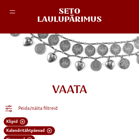
SETO
LAULUPÄRIMUS
VAATA
Peida/näita filtreid
Klipid
Kalendritähtpäevad
Kirmased