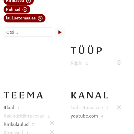
Pulmad
laul.setomaa.ee
▶
TÜÜP
Klipid
1
TEEMA
KANAL
Itkud
laul.setomaa.ee
1
1
Kalendritähtpäevad
youtube.com
1
4
Kirikulaulud
7
Kirmased
1