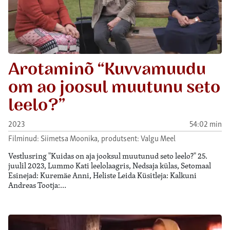
Arotaminõ “Kuvvamuudu
om ao joosul muutunu seto
leelo?”
2023
54:02 min
Filminud: Siimetsa Moonika, produtsent: Valgu Meel
Vestlusring "Kuidas on aja jooksul muutunud seto leelo?" 25.
juulil 2023, Lummo Kati leelolaagris, Nedsaja külas, Setomaal
Esinejad: Kuremäe Anni, Heliste Leida Küsitleja: Kalkuni
Andreas Tootja:…