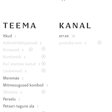
TEEMA
KANAL
Itkud
err.ee
1
38
Kalendritähtpäevad
youtube.com
1
2
Kirmased
1
Kombestik
1
Kul´atamise laulud
1
Lauluemad
1
Meremäe
1
Mitmesugused kombed
2
Obinitsa
1
Pereelu
1
Petseri-tagune ala
1