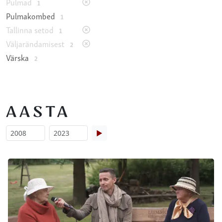
Pulmad
1
Pulmakombed
1
Tallinna setod
1
Väljarändamisest
2
Värska
2
AASTA
▶