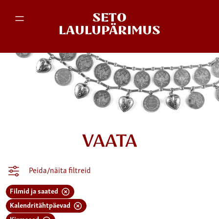
SETO
LAULUPÄRIMUS
VAATA
Peida/näita filtreid
Filmid ja saated
Kalendritähtpäevad
Kirmased