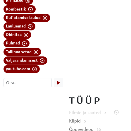
Kombestik
Kul´atamise laulud
Lauluemad
Obinitsa
Pulmad
Tallinna setod
Väljarändamisest
youtube.com
▶
TÜÜP
Filmid ja saated
2
Klipid
5
Õppevideod
10