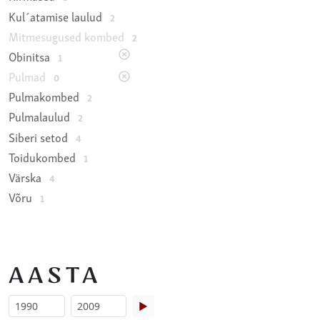
Kul´atamise laulud
2
Mitmesugused kombed
2
Obinitsa
1
Pulmad
0
Pulmakombed
2
Pulmalaulud
2
Siberi setod
4
Toidukombed
1
Värska
4
Võru
1
AASTA
▶