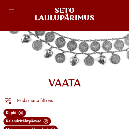
SETO
LAULUPÄRIMUS
VAATA
Peida/näita filtreid
Klipid
Kalendritähtpäevad
Mitmesugused kombed