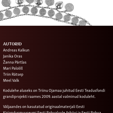
AUTORID
Andreas Kalkun
Janika Oras
Žanna Pärtlas
Mari Palolill
Triin Rätsep
Meel Valk
Kodulehe aluseks on Triinu Ojamaa juhitud Eesti Teadusfondi
grandiprojekti raames 2009. aastal valminud koduleht.
Väljaandes on kasutatud originaalmaterjali Eesti
Kirjandusmuuseumi Eesti Rahvaluule Arhiivi ja Eesti Rahva