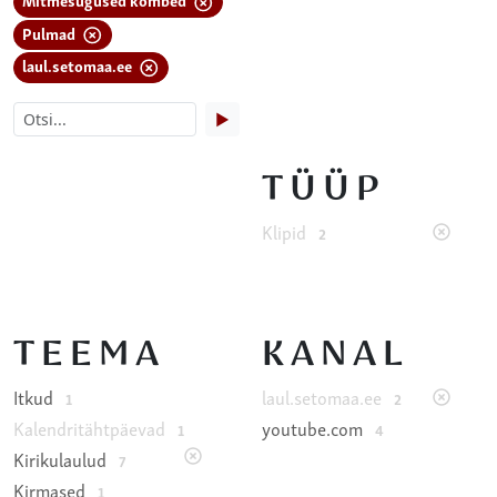
Pulmad
laul.setomaa.ee
▶
TÜÜP
Klipid
2
TEEMA
KANAL
Itkud
laul.setomaa.ee
1
2
Kalendritähtpäevad
youtube.com
1
4
Kirikulaulud
7
Kirmased
1