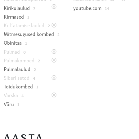
Kirikulaulud
youtube.com
7
14
Kirmased
1
Kul´atamise laulud
2
Mitmesugused kombed
2
Obinitsa
1
Pulmad
0
Pulmakombed
2
Pulmalaulud
2
Siberi setod
4
Toidukombed
1
Värska
4
Võru
1
AASTA