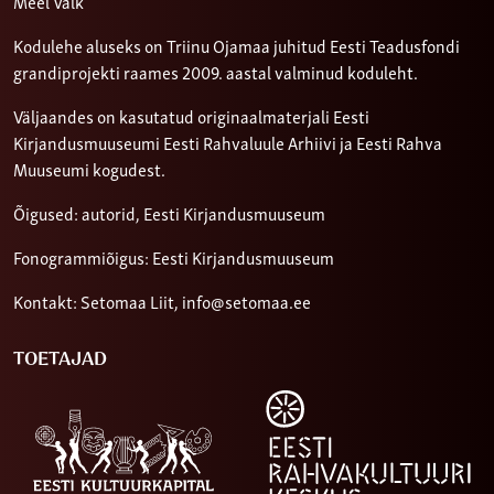
Meel Valk
Kodulehe aluseks on Triinu Ojamaa juhitud Eesti Teadusfondi
grandiprojekti raames 2009. aastal valminud koduleht.
Väljaandes on kasutatud originaalmaterjali Eesti
Kirjandusmuuseumi Eesti Rahvaluule Arhiivi ja Eesti Rahva
Muuseumi kogudest.
Õigused: autorid, Eesti Kirjandusmuuseum
Fonogrammiõigus: Eesti Kirjandusmuuseum
Kontakt: Setomaa Liit,
info@setomaa.ee
TOETAJAD