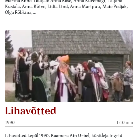
Marina Enno. Lauljad: Anna Kase, Anna Kuremägi, Tatjana
Kustala, Anna Kõivo, Lidia Lind, Anna Maripuu, Maie Pedjak,
Olga Rõbkina,…
Lihavõtted
1990
1:10 min
Lihavõtted Lepäl 1990. Kaamera Ain Urbel, küsitleja Ingrid