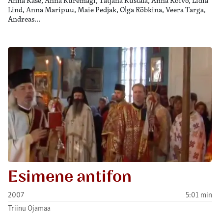
Anna Kase, Anna Kuremägi, Tatjana Kustala, Anna Kõivo, Lidia
Lind, Anna Maripuu, Maie Pedjak, Olga Rõbkina, Veera Targa,
Andreas…
Esimene antifon
2007
5:01 min
Triinu Ojamaa