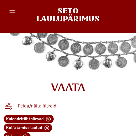
SETO
LAULUPÄRIMUS
VAATA
Peida/näita filtreid
Kalendritähtpäevad
Kul´atamise laulud
Pulmad