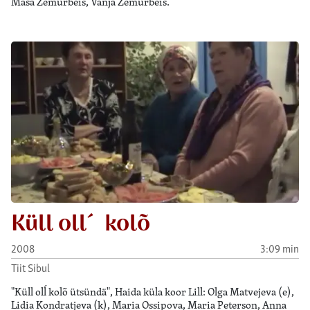
Maša Zemurbeis, Vanja Zemurbeis.
Küll oll´ kolõ
2008
3:09 min
Tiit Sibul
"Küll olĺ kolõ ütsündä", Haida küla koor Lill: Olga Matvejeva (e),
Lidia Kondratjeva (k), Maria Ossipova, Maria Peterson, Anna