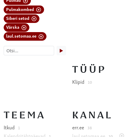
Pulmakombed
Siberi setod
Värska
laul.setomaa.ee
▶
TÜÜP
Klipid
10
TEEMA
KANAL
Itkud
err.ee
1
38
Kalendritähtpäevad
laul.setomaa.ee
1
10