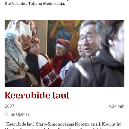
Kutšerenko, Tatjana Medetskaja.
Keerubide laul
2007
4:34 min
Triinu Ojamaa
“Keerubide laul" Staro-Simonovskaja kloostri viisil. Koorijuht