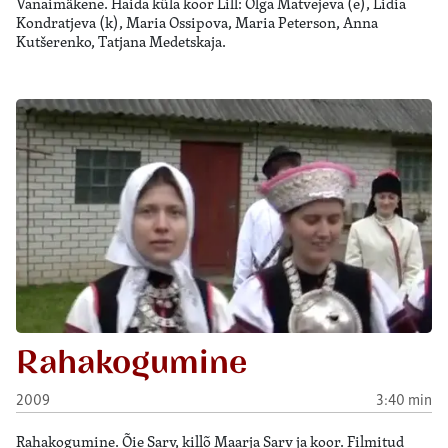
Vanaimäkene. Haida küla koor Lill: Olga Matvejeva (e), Lidia
Kondratjeva (k), Maria Ossipova, Maria Peterson, Anna
Kutšerenko, Tatjana Medetskaja.
Rahakogumine
2009
3:40 min
Rahakogumine. Õie Sarv, killõ Maarja Sarv ja koor. Filmitud