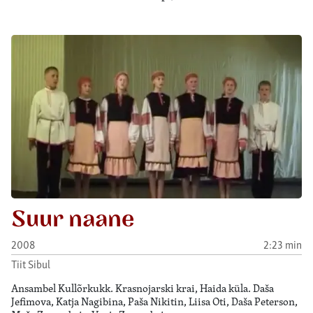
Suur naane
2008
2:23 min
Tiit Sibul
Ansambel Kullõrkukk. Krasnojarski krai, Haida küla. Daša
Jefimova, Katja Nagibina, Paša Nikitin, Liisa Oti, Daša Peterson,