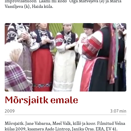
Improvisatsioon "Läämi mi kodo" Olga Matvejeva (e) ja Maria
Vassiljeva (k), Haida küla.
Mõrsjaitk emale
2009
3:07 min
Mõrsjaitk. Jane Vabarna, Meel Valk, killõ ja koor. Filmitud Velna
külas 2009, kaamera Aado Lintrop, Janika Oras. ERA, EV 41.