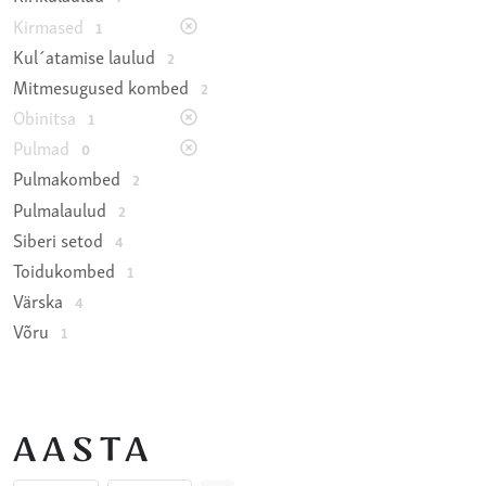
Kirmased
1
Kul´atamise laulud
2
Mitmesugused kombed
2
Obinitsa
1
Pulmad
0
Pulmakombed
2
Pulmalaulud
2
Siberi setod
4
Toidukombed
1
Värska
4
Võru
1
AASTA