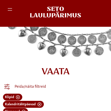
SETO
LAULUPÄRIMUS
VAATA
Peida/näita filtreid
Klipid
Kalendritähtpäevad
Kirmased