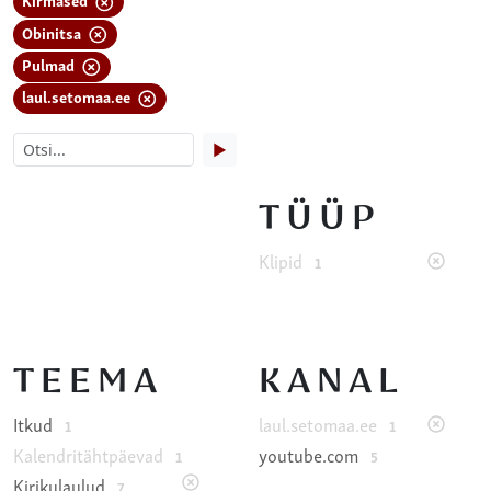
Obinitsa
Pulmad
laul.setomaa.ee
▶
TÜÜP
Klipid
1
TEEMA
KANAL
Itkud
laul.setomaa.ee
1
1
Kalendritähtpäevad
youtube.com
1
5
Kirikulaulud
7