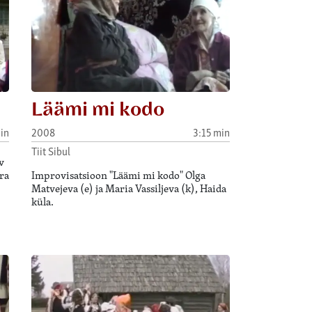
Läämi mi kodo
in
2008
3:15 min
Tiit Sibul
v
ra
Improvisatsioon "Läämi mi kodo" Olga
Matvejeva (e) ja Maria Vassiljeva (k), Haida
küla.