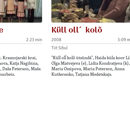
e
Küll oll´ kolõ
2:23 min
2008
3:09 m
Tiit Sibul
 Krasnojarski krai,
"Küll olĺ kolõ ütsündä", Haida küla koor Lil
mova, Katja Nagibina,
Olga Matvejeva (e), Lidia Kondratjeva (k),
i, Daša Peterson, Maša
Maria Ossipova, Maria Peterson, Anna
murbeis.
Kutšerenko, Tatjana Medetskaja.