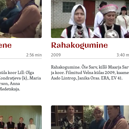
ene
Rahakogumine
2:56 min
2009
3:40 m
Rahakogumine. Õie Sarv, killõ Maarja Sar
la koor Lill: Olga
ja koor. Filmitud Velna külas 2009, kaame
Kondratjeva (k), Maria
Aado Lintrop, Janika Oras. ERA, EV 41.
rson, Anna
Medetskaja.