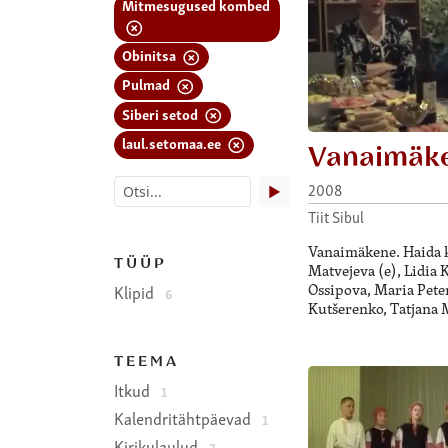
Mitmesugused kombed
Obinitsa
Pulmad
Siberi setod
laul.setomaa.ee
Vanaimäk
2008
▶
Tiit Sibul
Vanaimäkene. Haida kü
TÜÜP
Matvejeva (e), Lidia 
Ossipova, Maria Pete
Klipid
6
Kutšerenko, Tatjana 
TEEMA
Itkud
1
Kalendritähtpäevad
1
Kirikulaulud
7