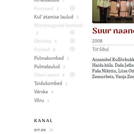
Kirmased
1
Kul´atamise laulud
2
Mitmesugused kombed
Suur naan
2
2008
Obinitsa
1
Tiit Sibul
Pulmad
0
Pulmakombed
2
Ansambel Kullõrkukk.
Haida küla. Daša Jefi
Pulmalaulud
2
Paša Nikitin, Liisa Ot
Siberi setod
4
Zemurbeis, Vanja Ze
Toidukombed
1
Värska
4
Võru
1
KANAL
err.ee
29