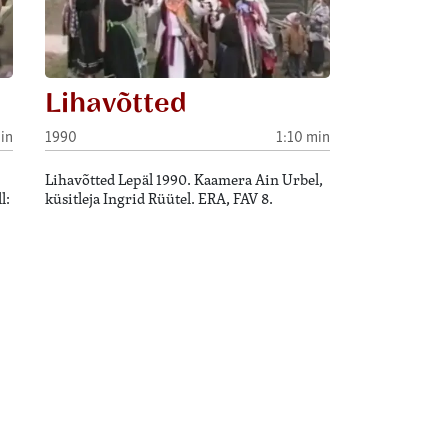
Lihavõtted
in
1990
1:10 min
Lihavõtted Lepäl 1990. Kaamera Ain Urbel,
l:
küsitleja Ingrid Rüütel. ERA, FAV 8.