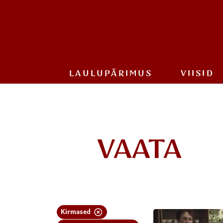
LAULU­PÄRIMUS
VIISID
VAATA
Kirmased