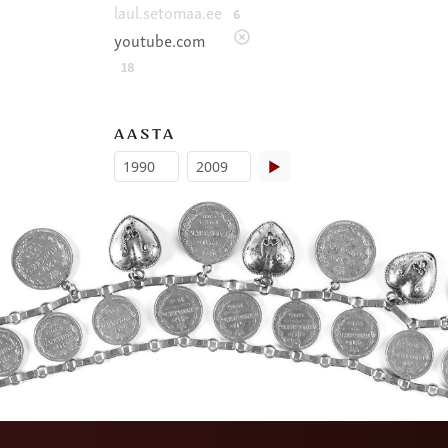
laul.setomaa.ee
6
youtube.com
18
AASTA
▶