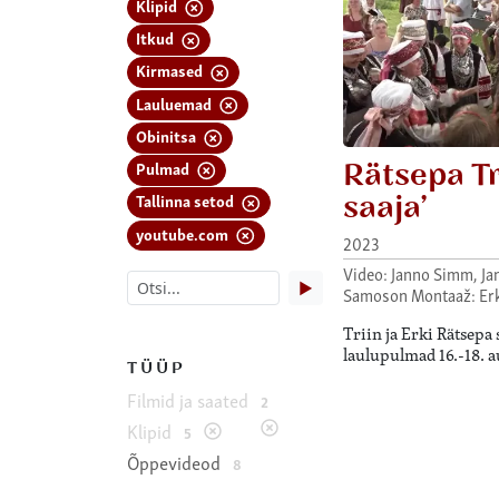
Klipid
Itkud
Kirmased
Lauluemad
Obinitsa
Rätsepa Tr
Pulmad
saaja’
Tallinna setod
youtube.com
2023
Video: Janno Simm, Ja
▶
Samoson Montaaž: Erk
Triin ja Erki Rätsepa
laulupulmad 16.-18. a
TÜÜP
Filmid ja saated
2
Klipid
5
Õppevideod
8