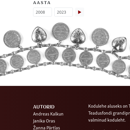
AASTA
▶
Kodulehe aluseks on T
AUTORID
Teadusfondi grandipr
Andreas Kalkun
valminud koduleht.
Janika Oras
Žanna Pärtlas