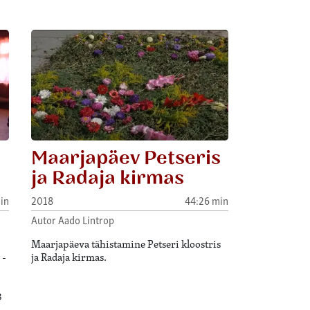
Maarjapäev Petseris
ja Radaja kirmas
in
2018
44:26 min
Autor Aado Lintrop
Maarjapäeva tähistamine Petseri kloostris
 -
ja Radaja kirmas.
3