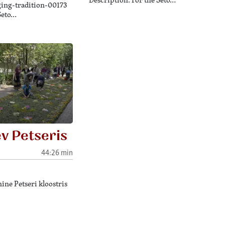
ging-tradition-00173
Seto…
v Petseris
44:26 min
ine Petseri kloostris