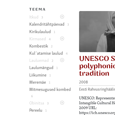
TEEMA
Itkud
3
Kalendritähtpäevad
3
Kirikulaulud
1
Kirmased
4
Kombestik
2
Kul´atamise laulud
4
UNESCO S
Lauluemad
2
polyphonic
Laulumängud
1
tradition
Liikumine
1
Meremäe
2008
1
Eesti Rahvusringhääli
Mitmesugused kombed
6
UNESCO: Representati
Obinitsa
Intangible Cultural H
3
2009 URL:
Pereelu
1
https://ich.unesco.or