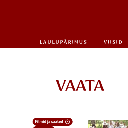
LAULU­PÄRIMUS
VIISID
VAATA
Filmid ja saated