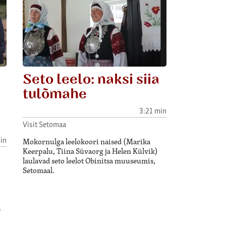
Seto leelo: naksi siia
tulõmahe
3:21 min
Visit Setomaa
in
Mokornulga leelokoori naised (Marika
Keerpalu, Tiina Süvaorg ja Helen Külvik)
laulavad seto leelot Obinitsa muuseumis,
Setomaal.
e