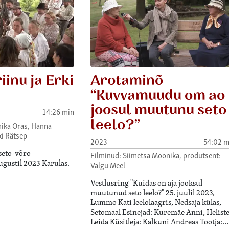
iinu ja Erki
Arotaminõ
“Kuvvamuudu om ao
joosul muutunu seto
14:26 min
leelo?”
nika Oras, Hanna
i Rätsep
2023
54:02 m
 seto-võro
Filminud: Siimetsa Moonika, produtsent:
ugustil 2023 Karulas.
Valgu Meel
Vestlusring "Kuidas on aja jooksul
muutunud seto leelo?" 25. juulil 2023,
Lummo Kati leelolaagris, Nedsaja külas,
Setomaal Esinejad: Kuremäe Anni, Helist
Leida Küsitleja: Kalkuni Andreas Tootja:…