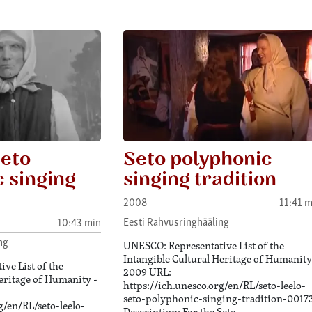
eto
Seto polyphonic
 singing
singing tradition
2008
11:41 m
Eesti Rahvusringhääling
10:43 min
ng
UNESCO: Representative List of the
Intangible Cultural Heritage of Humanity
ve List of the
2009 URL:
eritage of Humanity -
https://ich.unesco.org/en/RL/seto-leelo-
seto-polyphonic-singing-tradition-0017
g/en/RL/seto-leelo-
Description: For the Seto…