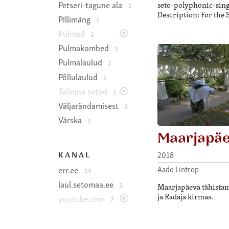
Petseri-tagune ala
seto-polyphonic-sin
3
Description: For the 
Pillimäng
1
Pulmad
2
Pulmakombed
3
Pulmalaulud
2
Põllulaulud
1
Tallinna setod
1
Väljarändamisest
2
Värska
3
Maarjapäe
2018
KANAL
Aado Lintrop
err.ee
34
laul.setomaa.ee
2
Maarjapäeva tähistam
ja Radaja kirmas.
youtube.com
7