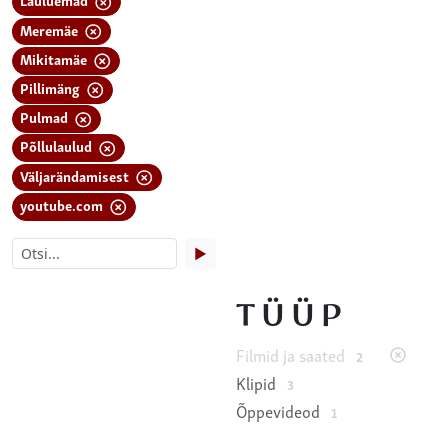
Meremäe
Mikitamäe
Pillimäng
Pulmad
Põllulaulud
Väljarändamisest
youtube.com
▶
TÜÜP
Filmid ja saated
2
Klipid
3
Õppevideod
1