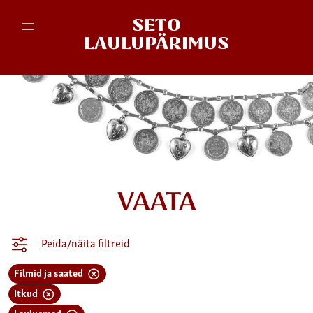
SETO
LAULUPÄRIMUS
VAATA
Peida/näita filtreid
Filmid ja saated
Itkud
Lauluemad