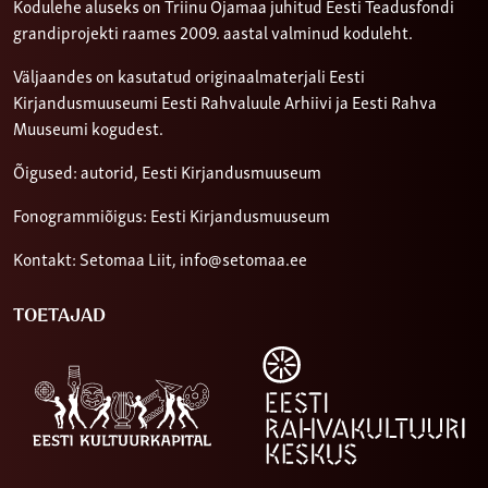
Kodulehe aluseks on Triinu Ojamaa juhitud Eesti Teadusfondi
grandiprojekti raames 2009. aastal valminud koduleht.
Väljaandes on kasutatud originaalmaterjali Eesti
Kirjandusmuuseumi Eesti Rahvaluule Arhiivi ja Eesti Rahva
Muuseumi kogudest.
Õigused: autorid, Eesti Kirjandusmuuseum
Fonogrammiõigus: Eesti Kirjandusmuuseum
Kontakt: Setomaa Liit,
info@setomaa.ee
TOETAJAD