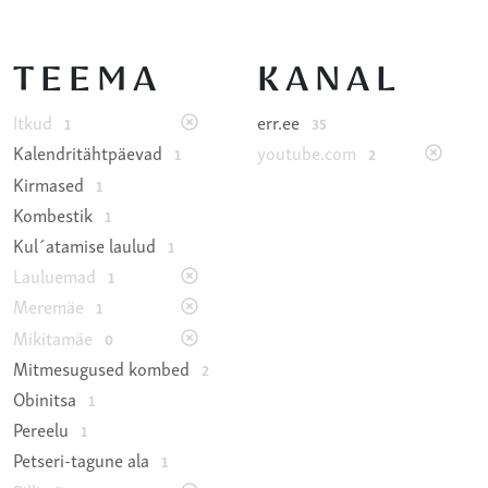
TEEMA
KANAL
Itkud
err.ee
1
35
Kalendritähtpäevad
youtube.com
1
2
Kirmased
1
Kombestik
1
Kul´atamise laulud
1
Lauluemad
1
Meremäe
1
Mikitamäe
0
Mitmesugused kombed
2
Obinitsa
1
Pereelu
1
Petseri-tagune ala
1