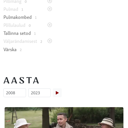
Pillimäng
0
Pulmad
1
Pulmakombed
1
Põllulaulud
0
Tallinna setod
1
Väljarändamisest
2
Värska
2
AASTA
▶