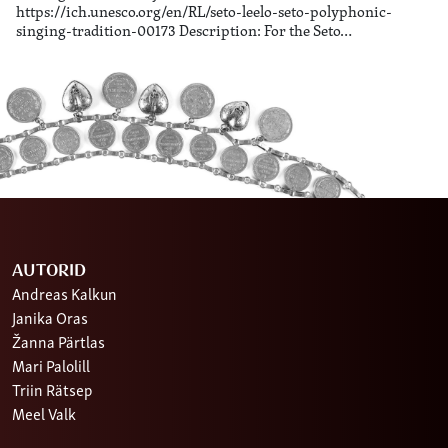
https://ich.unesco.org/en/RL/seto-leelo-seto-polyphonic-
singing-tradition-00173 Description: For the Seto…
AUTORID
Andreas Kalkun
Janika Oras
Žanna Pärtlas
Mari Palolill
Triin Rätsep
Meel Valk