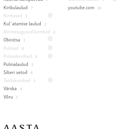
Kirikulaulud
youtube.com
7
18
Kirmased
1
Kul´atamise laulud
2
Mitmesugused kombed
2
Obinitsa
1
Pulmad
0
Pulmakombed
2
Pulmalaulud
2
Siberi setod
4
Toidukombed
1
Värska
4
Võru
1
AASTA