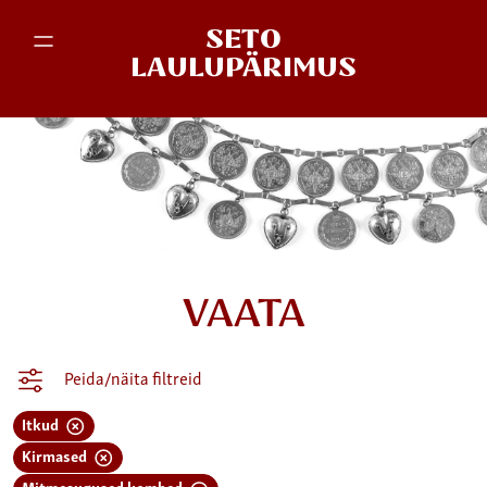
SETO
LAULUPÄRIMUS
VAATA
Peida/näita filtreid
Itkud
Kirmased
Mitmesugused kombed