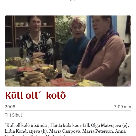
Küll oll´ kolõ
2008
3:09 min
Tiit Sibul
"Küll olĺ kolõ ütsündä", Haida küla koor Lill: Olga Matvejeva (e),
Lidia Kondratjeva (k), Maria Ossipova, Maria Peterson, Anna