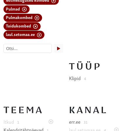
Pulmad
Pulmakombed
Toidukombed
laul.setomaa.ee
▶
TÜÜP
Klipid
4
TEEMA
KANAL
Itkud
err.ee
1
31
Kalendritähtpäevad
laul.setomaa.ee
1
4