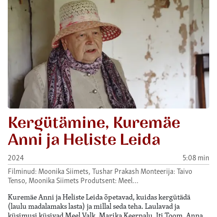
Kergütämine, Kuremäe
Anni ja Heliste Leida
2024
5:08 min
Filminud: Moonika Siimets, Tushar Prakash Monteerija: Taivo
Tenso, Moonika Siimets Produtsent: Meel…
Kuremäe Anni ja Heliste Leida õpetavad, kuidas kergütädä
(laulu madalamaks lasta) ja millal seda teha. Laulavad ja
küsimusi küsivad Meel Valk, Marika Keerpalu, Iti Toom, Anna