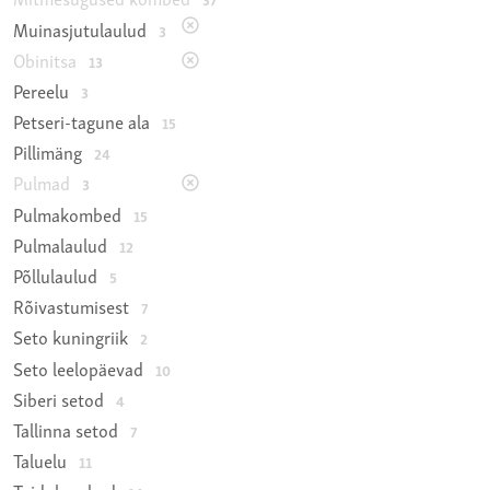
Muinasjutulaulud
3
Obinitsa
13
Pereelu
3
Petseri-tagune ala
15
Pillimäng
24
Pulmad
3
Pulmakombed
15
Pulmalaulud
12
Põllulaulud
5
Rõivastumisest
7
Seto kuningriik
2
Seto leelopäevad
10
Siberi setod
4
Tallinna setod
7
Taluelu
11