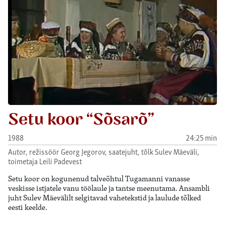
Setu koor “Sõsarõ”
1988
24:25 min
Autor, režissöör Georg Jegorov, saatejuht, tõlk Sulev Mäeväli,
toimetaja Leili Padevest
Setu koor on kogunenud talveõhtul Tugamanni vanasse
veskisse istjatele vanu töölaule ja tantse meenutama. Ansambli
juht Sulev Mäevälilt selgitavad vahetekstid ja laulude tõlked
eesti keelde.