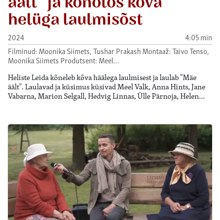
äält” ja kõnõlõs kõva
helüga laulmisõst
2024
4:05 min
Filminud: Moonika Siimets, Tushar Prakash Montaaž: Taivo Tenso,
Moonika Siimets Produtsent: Meel…
Heliste Leida kõneleb kõva häälega laulmisest ja laulab "Mäe
äält". Laulavad ja küsimus küsivad Meel Valk, Anna Hints, Jane
Vabarna, Marion Selgall, Hedvig Linnas, Ülle Pärnoja, Helen…