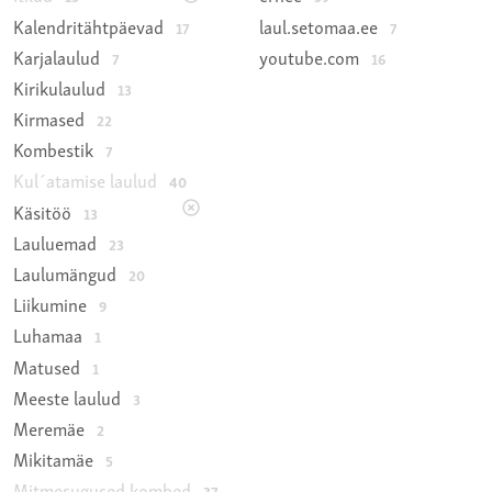
Kalendritähtpäevad
laul.setomaa.ee
17
7
Karjalaulud
youtube.com
7
16
Kirikulaulud
13
Kirmased
22
Kombestik
7
Kul´atamise laulud
40
Käsitöö
13
Lauluemad
23
Laulumängud
20
Liikumine
9
Luhamaa
1
Matused
1
Meeste laulud
3
Meremäe
2
Mikitamäe
5
Mitmesugused kombed
37