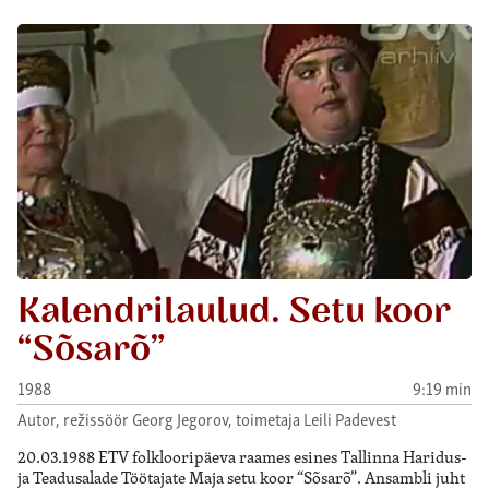
Kalendrilaulud. Setu koor
“Sõsarõ”
1988
9:19 min
Autor, režissöör Georg Jegorov, toimetaja Leili Padevest
20.03.1988 ETV folklooripäeva raames esines Tallinna Haridus-
ja Teadusalade Töötajate Maja setu koor “Sõsarõ”. Ansambli juht