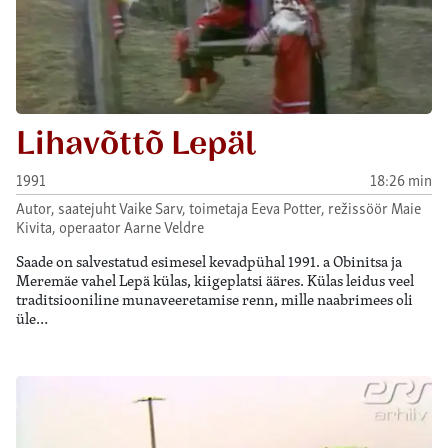
Lihavõttõ Lepäl
1991
18:26 min
Autor, saatejuht Vaike Sarv, toimetaja Eeva Potter, režissöör Maie
Kivita, operaator Aarne Veldre
Saade on salvestatud esimesel kevadpühal 1991. a Obinitsa ja
Meremäe vahel Lepä külas, kiigeplatsi ääres. Külas leidus veel
traditsiooniline munaveeretamise renn, mille naabrimees oli
üle…