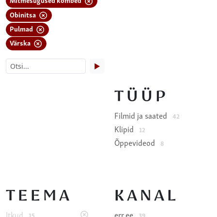
Obinitsa
Pulmad
Värska
▶
TÜÜP
Filmid ja saated
42
Klipid
12
Õppevideod
8
TEEMA
KANAL
Itkud
err.ee
15
39