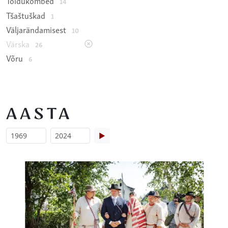
Toidukombed
14
Tšaštuškad
1
Väljarändamisest
10
Värska
26
Võru
6
AASTA
▶