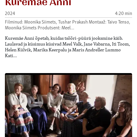
Kuremäe Anni
2024
4:20 min
Filminud: Moonika Siimets, Tushar Prakash Montaaž: Taivo Tenso,
Moonika Siimets Produtsent: Meel…
Kuremäe Anni õpetab, kuidas tsõõri-püürä jooksmine käib.
Laulavad ja küsimus küsivad Meel Valk, Jane Vabarna, Iti Toom,
Helen Külvik, Marika Keerpalu ja Maris Andreller Lummo
Kati…