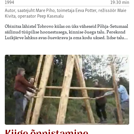
1994
19:30 min
Autor, saatejuht Mare Piho, toimetaja Eeva Potter, režissöör Maie
Kivita, operaator Peep Kasesalu
Obinitsa lähistel Tobrovo külas on üks väheseid Põhja-Setumaal
säilinud tüüpilise hoonestusega, kinnise õuega talu. Perekond
Luikjärve lahkus avas õuevärava ja oma kodu uksed. Iidse talu…
Kiige õnnistamine.