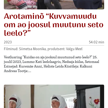
Arotaminõ “Kuvvamuudu
om ao joosul muutunu seto
leelo?”
2023
54:02 min
Filminud: Siimetsa Moonika, produtsent: Valgu Meel
Vestlusring "Kuidas on aja jooksul muutunud seto leelo?" 25.
juulil 2023, Lummo Kati leelolaagris, Nedsaja külas, Setomaal
Esinejad: Kuremäe Anni, Heliste Leida Küsitleja: Kalkuni
Andreas Tootja:…