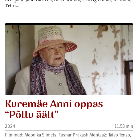
Triin…
Kuremäe Anni oppas
“Põllu äält”
2024
11:58 min
Filminud: Moonika Siimets, Tushar Prakash Montaaž: Taivo Tenso,