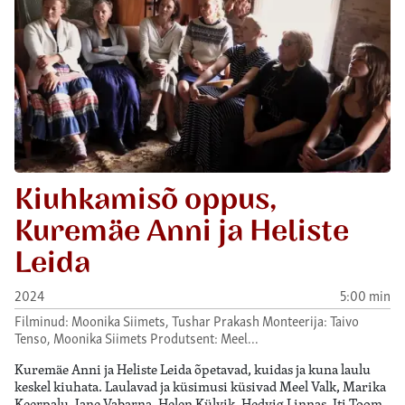
Kiuhkamisõ oppus,
Kuremäe Anni ja Heliste
Leida
2024
5:00 min
Filminud: Moonika Siimets, Tushar Prakash Monteerija: Taivo
Tenso, Moonika Siimets Produtsent: Meel…
Kuremäe Anni ja Heliste Leida õpetavad, kuidas ja kuna laulu
keskel kiuhata. Laulavad ja küsimusi küsivad Meel Valk, Marika
Keerpalu, Jane Vabarna, Helen Külvik, Hedvig Linnas, Iti Toom,