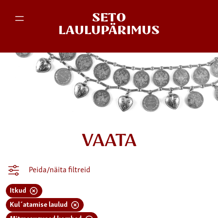
SETO
LAULUPÄRIMUS
VAATA
Peida/näita filtreid
Itkud
Kul´atamise laulud
Mitmesugused kombed