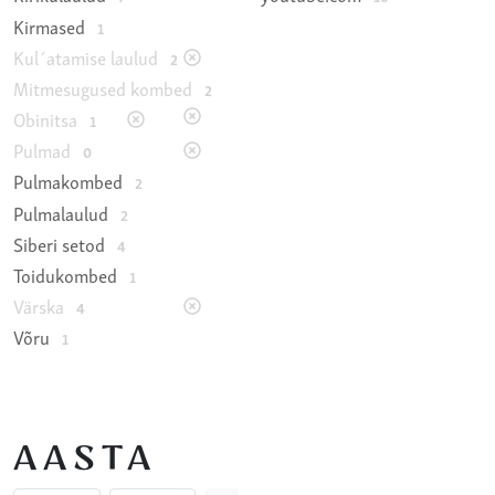
Kirmased
1
Kul´atamise laulud
2
Mitmesugused kombed
2
Obinitsa
1
Pulmad
0
Pulmakombed
2
Pulmalaulud
2
Siberi setod
4
Toidukombed
1
Värska
4
Võru
1
AASTA