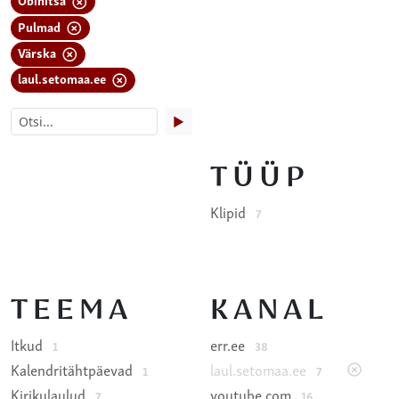
Pulmad
Värska
laul.setomaa.ee
▶
TÜÜP
Klipid
7
TEEMA
KANAL
Itkud
err.ee
1
38
Kalendritähtpäevad
laul.setomaa.ee
1
7
Kirikulaulud
youtube.com
7
16