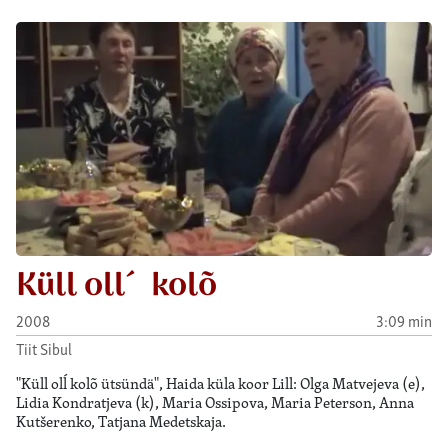
Küll oll´ kolõ
2008
3:09 min
Tiit Sibul
"Küll olĺ kolõ ütsündä", Haida küla koor Lill: Olga Matvejeva (e),
Lidia Kondratjeva (k), Maria Ossipova, Maria Peterson, Anna
Kutšerenko, Tatjana Medetskaja.