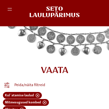
SETO
LAULUPÄRIMUS
VAATA
Peida/näita filtreid
Kul´atamise laulud
Mitmesugused kombed
Obinitsa