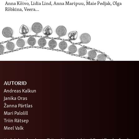
Anna Kõivo, Lidia Lind, Anna Maripuu, Maie Pedjak, Olga
Rõbkina, Veera…
AUTORID
Andreas Kalkun
Janika Oras
Žanna Pärtlas
Mari Palolill
Triin Rätsep
Meel Valk