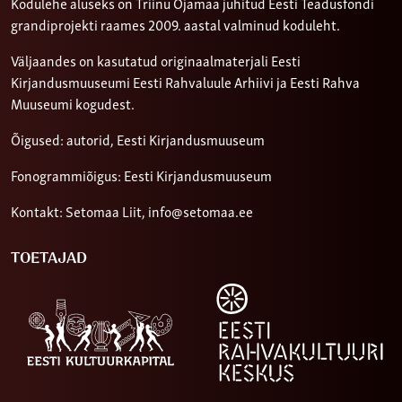
Kodulehe aluseks on Triinu Ojamaa juhitud Eesti Teadusfondi
grandiprojekti raames 2009. aastal valminud koduleht.
Väljaandes on kasutatud originaalmaterjali Eesti
Kirjandusmuuseumi Eesti Rahvaluule Arhiivi ja Eesti Rahva
Muuseumi kogudest.
Õigused: autorid, Eesti Kirjandusmuuseum
Fonogrammiõigus: Eesti Kirjandusmuuseum
Kontakt: Setomaa Liit,
info@setomaa.ee
TOETAJAD