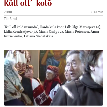
Küll oll´ kolõ
2008
3:09 min
Tiit Sibul
"Küll olĺ kolõ ütsündä", Haida küla koor Lill: Olga Matvejeva (e),
Lidia Kondratjeva (k), Maria Ossipova, Maria Peterson, Anna
Kutšerenko, Tatjana Medetskaja.