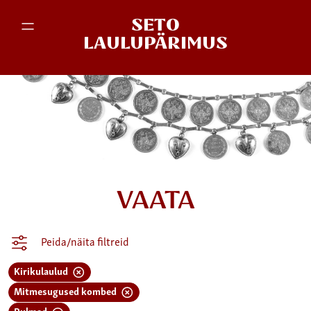
SETO
LAULUPÄRIMUS
VAATA
Peida/näita filtreid
Kirikulaulud
Mitmesugused kombed
Pulmad