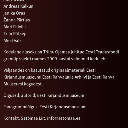
Andreas Kalkun
Janika Oras
Žanna Pärtlas
Mari Palolill
Triin Rätsep
Meel Valk
Kodulehe aluseks on Triinu Ojamaa juhitud Eesti Teadusfondi
grandiprojekti raames 2009. aastal valminud koduleht.
Väljaandes on kasutatud originaalmaterjali Eesti
Kirjandusmuuseumi Eesti Rahvaluule Arhiivi ja Eesti Rahva
Muuseumi kogudest.
Õigused: autorid, Eesti Kirjandusmuuseum
Fonogrammiõigus: Eesti Kirjandusmuuseum
Kontakt: Setomaa Liit,
info@setomaa.ee