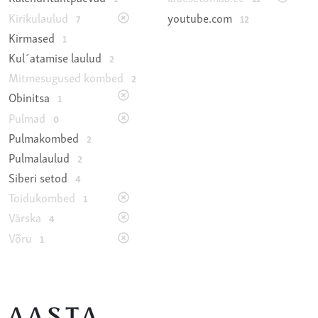
Kirikulaulud
youtube.com
7
12
Kirmased
1
Kul´atamise laulud
2
Mitmesugused kombed
2
Obinitsa
1
Pulmad
0
Pulmakombed
2
Pulmalaulud
2
Siberi setod
4
Toidukombed
1
Värska
4
Võru
1
AASTA