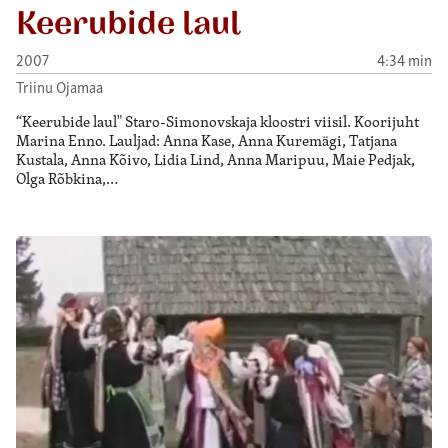
Keerubide laul
2007
4:34 min
Triinu Ojamaa
“Keerubide laul" Staro-Simonovskaja kloostri viisil. Koorijuht
Marina Enno. Lauljad: Anna Kase, Anna Kuremägi, Tatjana
Kustala, Anna Kõivo, Lidia Lind, Anna Maripuu, Maie Pedjak,
Olga Rõbkina,…