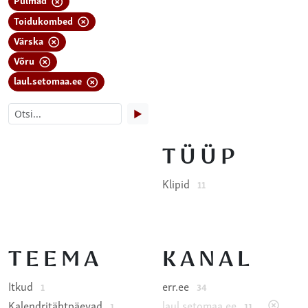
Toidukombed
Värska
Võru
laul.setomaa.ee
▶
TÜÜP
Klipid
11
TEEMA
KANAL
Itkud
err.ee
1
34
Kalendritähtpäevad
laul.setomaa.ee
1
11