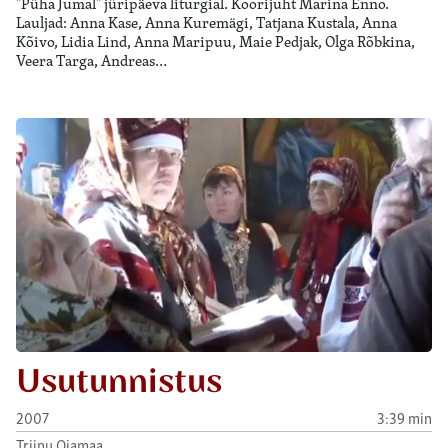
"Püha Jumal" jüripäeva liturgial. Koorijuht Marina Enno.
Lauljad: Anna Kase, Anna Kuremägi, Tatjana Kustala, Anna
Kõivo, Lidia Lind, Anna Maripuu, Maie Pedjak, Olga Rõbkina,
Veera Targa, Andreas…
Usutunnistus
2007
3:39 min
Triinu Ojamaa