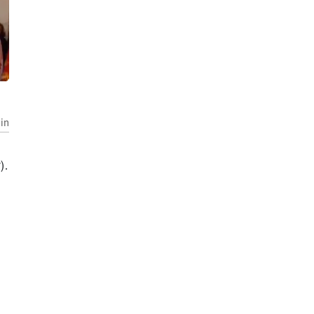
in
).