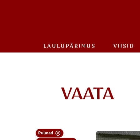
LAULU­PÄRIMUS
VIISID
VAATA
Pulmad