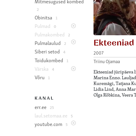
Mitmesugused kombed
2
Obinitsa
1
Pulmad
0
Pulmakombed
2
Ekteeniad
Pulmalaulud
2
Siberi setod
4
2007
Toidukombed
1
Triinu Ojamaa
Värska
4
Ekteeniad jüripäeva l
Võru
Marina Enno. Lauljad
1
Kuremägi, Tatjana Ku
Lidia Lind, Anna Mar
Olga Rõbkina, Veera 
KANAL
err.ee
25
laul.setomaa.ee
5
youtube.com
5