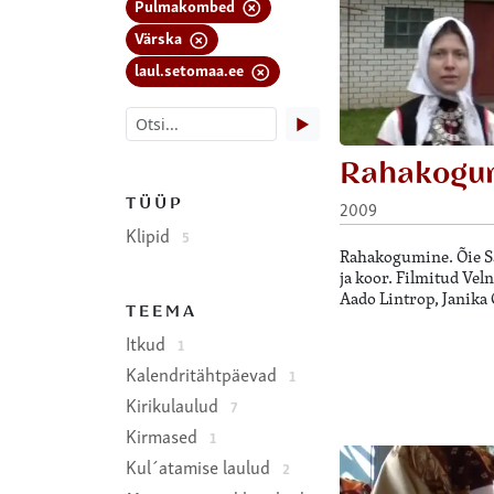
Pulmakombed
Värska
laul.setomaa.ee
▶
Rahakogu
TÜÜP
2009
Klipid
5
Rahakogumine. Õie Sa
ja koor. Filmitud Vel
Aado Lintrop, Janika 
TEEMA
Itkud
1
Kalendritähtpäevad
1
Kirikulaulud
7
Kirmased
1
Kul´atamise laulud
2