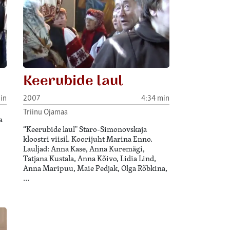
Keerubide laul
in
2007
4:34 min
Triinu Ojamaa
a
“Keerubide laul" Staro-Simonovskaja
kloostri viisil. Koorijuht Marina Enno.
Lauljad: Anna Kase, Anna Kuremägi,
Tatjana Kustala, Anna Kõivo, Lidia Lind,
Anna Maripuu, Maie Pedjak, Olga Rõbkina,
…