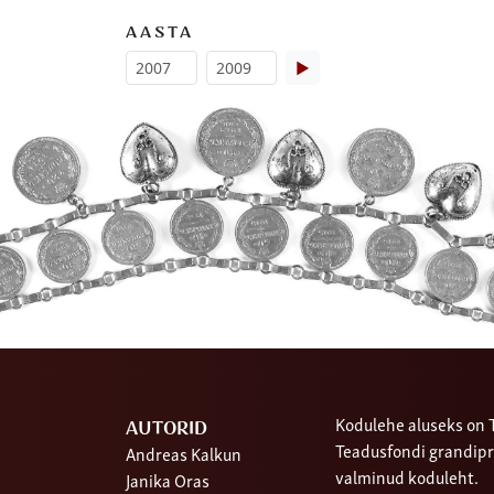
AASTA
▶
Kodulehe aluseks on T
AUTORID
Teadusfondi grandipr
Andreas Kalkun
valminud koduleht.
Janika Oras