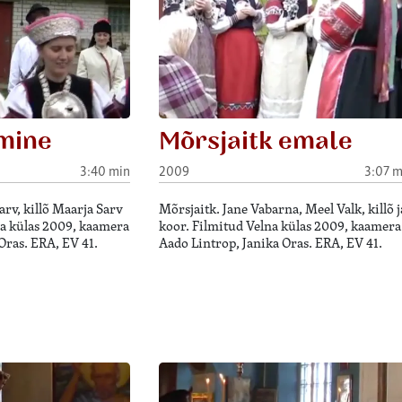
mine
Mõrsjaitk emale
3:40 min
2009
3:07 m
rv, killõ Maarja Sarv
Mõrsjaitk. Jane Vabarna, Meel Valk, killõ j
na külas 2009, kaamera
koor. Filmitud Velna külas 2009, kaamera
Oras. ERA, EV 41.
Aado Lintrop, Janika Oras. ERA, EV 41.