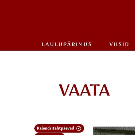
LAULU­PÄRIMUS
VIISID
VAATA
Kalendritähtpäevad