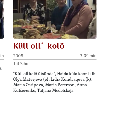
Küll oll´ kolõ
in
2008
3:09 min
Tiit Sibul
a
"Küll olĺ kolõ ütsündä", Haida küla koor Lill:
Olga Matvejeva (e), Lidia Kondratjeva (k),
Maria Ossipova, Maria Peterson, Anna
Kutšerenko, Tatjana Medetskaja.