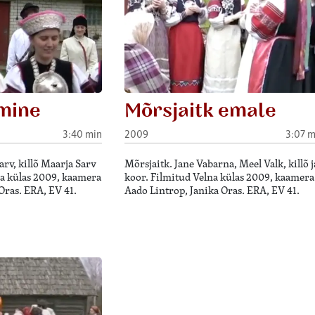
mine
Mõrsjaitk emale
3:40 min
2009
3:07 m
rv, killõ Maarja Sarv
Mõrsjaitk. Jane Vabarna, Meel Valk, killõ j
na külas 2009, kaamera
koor. Filmitud Velna külas 2009, kaamera
Oras. ERA, EV 41.
Aado Lintrop, Janika Oras. ERA, EV 41.