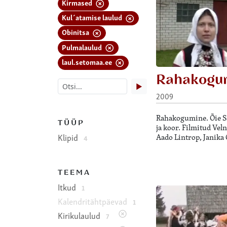
Kirmased
Kul´atamise laulud
Obinitsa
Pulmalaulud
laul.setomaa.ee
Rahakogu
▶
2009
Rahakogumine. Õie Sa
TÜÜP
ja koor. Filmitud Vel
Klipid
Aado Lintrop, Janika 
4
TEEMA
Itkud
1
Kalendritähtpäevad
1
Kirikulaulud
7