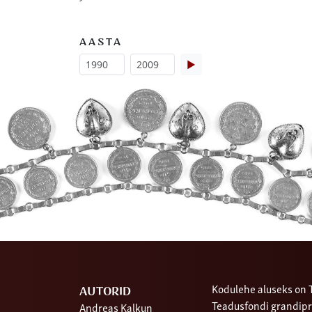
AASTA
▶
Kodulehe aluseks on T
AUTORID
Teadusfondi grandipr
Andreas Kalkun