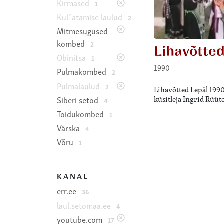
Kirmased
1
Kul´atamise laulud
2
Mitmesugused
kombed
2
Lihavõtte
Obinitsa
1
1990
Pulmakombed
2
Pulmalaulud
2
Lihavõtted Lepäl 199
küsitleja Ingrid Rüüte
Siberi setod
4
Toidukombed
1
Värska
4
Võru
1
KANAL
err.ee
36
laul.setomaa.ee
4
youtube.com
17