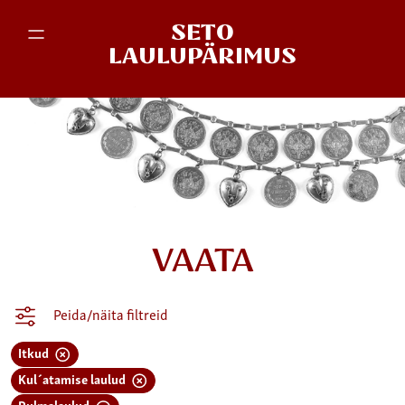
SETO
LAULUPÄRIMUS
VAATA
Peida/näita filtreid
Itkud
Kul´atamise laulud
Pulmalaulud