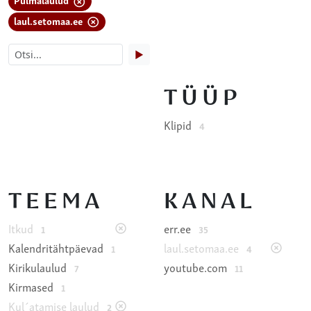
laul.setomaa.ee
▶
TÜÜP
Klipid
4
TEEMA
KANAL
Itkud
err.ee
1
35
Kalendritähtpäevad
laul.setomaa.ee
1
4
Kirikulaulud
youtube.com
7
11
Kirmased
1
Kul´atamise laulud
2