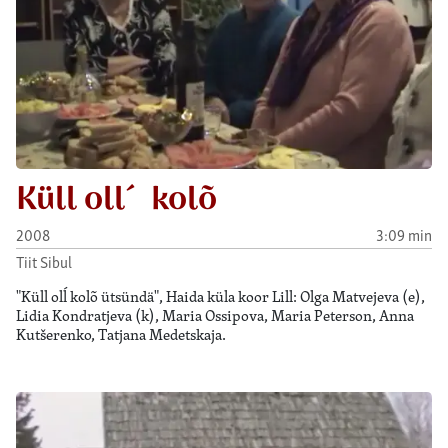
Küll oll´ kolõ
2008
3:09 min
Tiit Sibul
"Küll olĺ kolõ ütsündä", Haida küla koor Lill: Olga Matvejeva (e),
Lidia Kondratjeva (k), Maria Ossipova, Maria Peterson, Anna
Kutšerenko, Tatjana Medetskaja.