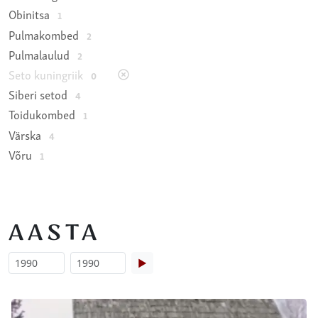
Obinitsa
1
Pulmakombed
2
Pulmalaulud
2
Seto kuningriik
0
Siberi setod
4
Toidukombed
1
Värska
4
Võru
1
AASTA
▶