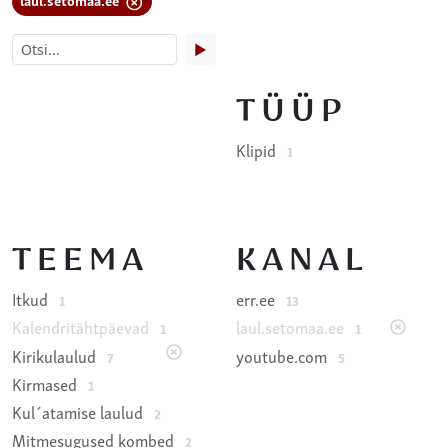
▶
TÜÜP
Klipid
1
TEEMA
KANAL
Itkud
err.ee
1
13
Kalendritähtpäevad
laul.setomaa.ee
1
1
Kirikulaulud
youtube.com
7
5
Kirmased
1
Kul´atamise laulud
2
Mitmesugused kombed
2