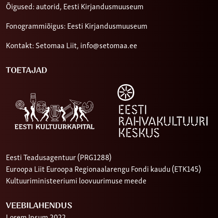
Õigused: autorid, Eesti Kirjandusmuuseum
Fonogrammiõigus: Eesti Kirjandusmuuseum
Kontakt: Setomaa Liit,
info@setomaa.ee
TOETAJAD
Eesti Teadusagentuur (PRG1288)
Euroopa Liit Euroopa Regionaalarengu Fondi kaudu (ETK145)
Kultuuriministeeriumi loovuurimuse meede
VEEBILAHENDUS
Lorem Ipsum 2022