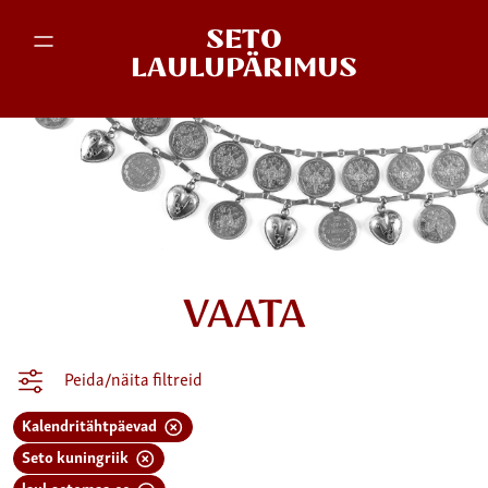
SETO
LAULUPÄRIMUS
VAATA
Peida/näita filtreid
Kalendritähtpäevad
Seto kuningriik
laul.setomaa.ee