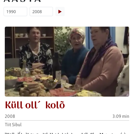
▶
Küll oll´ kolõ
2008
3:09 min
Tiit Sibul