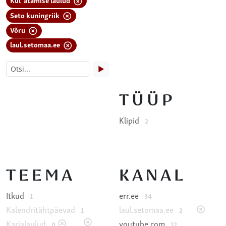
Seto kuningriik
Võru
laul.setomaa.ee
▶
TÜÜP
Klipid
2
TEEMA
KANAL
Itkud
err.ee
1
34
Kalendritähtpäevad
laul.setomaa.ee
1
2
Karjalaulud
youtube.com
0
12