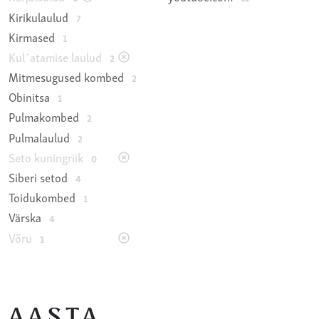
Kirikulaulud
7
Kirmased
1
Kul´atamise laulud
2
Mitmesugused kombed
2
Obinitsa
1
Pulmakombed
2
Pulmalaulud
2
Seto kuningriik
0
Siberi setod
4
Toidukombed
1
Värska
4
Võru
1
AASTA