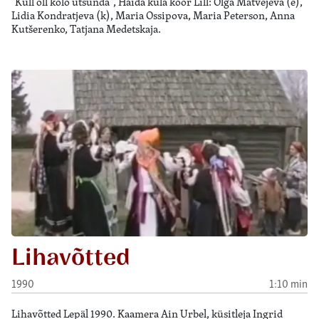
"Küll olĺ kolõ ütsündä", Haida küla koor Lill: Olga Matvejeva (e),
Lidia Kondratjeva (k), Maria Ossipova, Maria Peterson, Anna
Kutšerenko, Tatjana Medetskaja.
Lihavõtted
1990
1:10 min
Lihavõtted Lepäl 1990. Kaamera Ain Urbel, küsitleja Ingrid