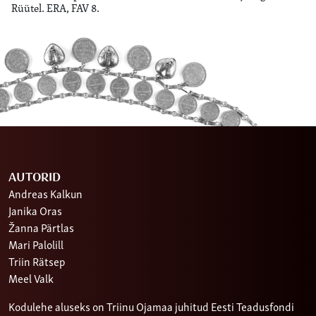
Rüütel. ERA, FAV 8.
AUTORID
Andreas Kalkun
Janika Oras
Žanna Pärtlas
Mari Palolill
Triin Rätsep
Meel Valk
Kodulehe aluseks on Triinu Ojamaa juhitud Eesti Teadusfondi