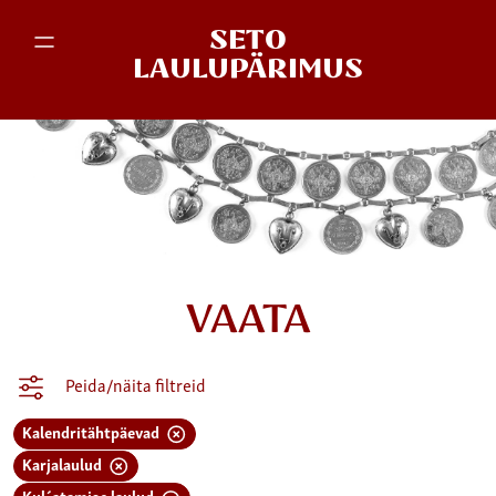
SETO
LAULUPÄRIMUS
VAATA
Peida/näita filtreid
Kalendritähtpäevad
Karjalaulud
Kul´atamise laulud