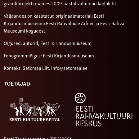
grandiprojekti raames 2009. aastal valminud koduleht.
Väljaandes on kasutatud originaalmaterjali Eesti
Kirjandusmuuseumi Eesti Rahvaluule Arhiivi ja Eesti Rahva
Muuseumi kogudest.
Õigused: autorid, Eesti Kirjandusmuuseum
Fonogrammiõigus: Eesti Kirjandusmuuseum
Kontakt: Setomaa Liit,
info@setomaa.ee
TOETAJAD
Eesti Teadusagentuur (PRG1288)