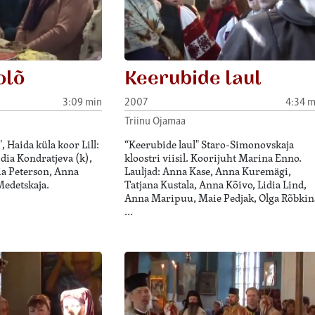
olõ
Keerubide laul
3:09 min
2007
4:34 m
Triinu Ojamaa
", Haida küla koor Lill:
“Keerubide laul" Staro-Simonovskaja
idia Kondratjeva (k),
kloostri viisil. Koorijuht Marina Enno.
a Peterson, Anna
Lauljad: Anna Kase, Anna Kuremägi,
Medetskaja.
Tatjana Kustala, Anna Kõivo, Lidia Lind,
Anna Maripuu, Maie Pedjak, Olga Rõbkin
…