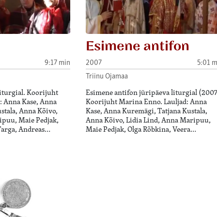
Esimene antifon
9:17 min
2007
5:01 m
Triinu Ojamaa
iturgial. Koorijuht
Esimene antifon jüripäeva liturgial (2007
: Anna Kase, Anna
Koorijuht Marina Enno. Lauljad: Anna
stala, Anna Kõivo,
Kase, Anna Kuremägi, Tatjana Kustala,
ipuu, Maie Pedjak,
Anna Kõivo, Lidia Lind, Anna Maripuu,
Targa, Andreas…
Maie Pedjak, Olga Rõbkina, Veera…