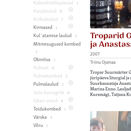
Kalendritähtpäevad
1
Karjalaulud
0
Kirikulaulud
7
Kirmased
1
Troparid 
Kul´atamise laulud
2
ja Anastas
Mitmesugused kombed
2
2007
Obinitsa
1
Triinu Ojamaa
Pulmad
0
Tropar Suurmärter G
Pulmakombed
2
jüripäeva liturgial ja
Suurkannataja Anasta
Pulmalaulud
2
Marina Enno. Lauljad
Seto kuningriik
0
Kuremägi, Tatjana Ku
Siberi setod
4
Toidukombed
1
Värska
4
Võru
1