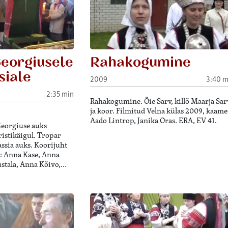
Georgiusele
Rahakogumine
siale
2009
3:40 m
2:35 min
Rahakogumine. Õie Sarv, killõ Maarja Sar
ja koor. Filmitud Velna külas 2009, kaame
Aado Lintrop, Janika Oras. ERA, EV 41.
eorgiuse auks
 ristikäigul. Tropar
ssia auks. Koorijuht
: Anna Kase, Anna
stala, Anna Kõivo,…