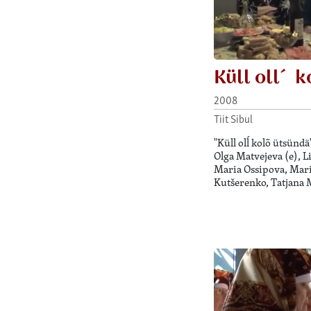
Küll oll´ k
2008
Tiit Sibul
"Küll olĺ kolõ ütsündä
Olga Matvejeva (e), L
Maria Ossipova, Mari
Kutšerenko, Tatjana 