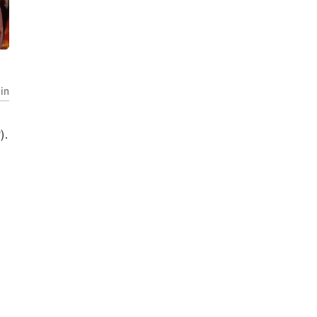
in
).