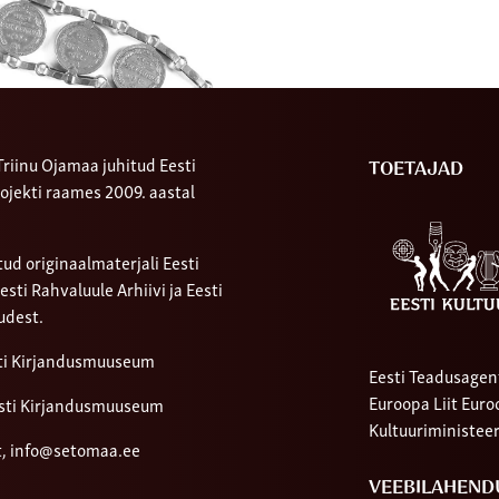
riinu Ojamaa juhitud Eesti
TOETAJAD
ojekti raames 2009. aastal
ud originaalmaterjali Eesti
ti Rahvaluule Arhiivi ja Eesti
udest.
sti Kirjandusmuuseum
Eesti Teadusagen
Euroopa Liit Eur
sti Kirjandusmuuseum
Kultuuriministee
t,
info@setomaa.ee
VEEBILAHEND