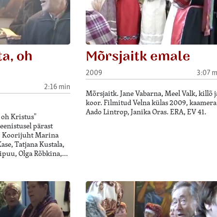
a, oh
Mõrsjaitk emale
2009
3:07 m
2:16 min
Mõrsjaitk. Jane Vabarna, Meel Valk, killõ j
koor. Filmitud Velna külas 2009, kaamera
Aado Lintrop, Janika Oras. ERA, EV 41.
 oh Kristus"
eenistusel pärast
t. Koorijuht Marina
ase, Tatjana Kustala,
ipuu, Olga Rõbkina,…