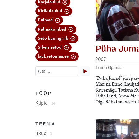
Karjalaulud
Kirikulaulud
Pulmad
Pulmakombed
Seto kuningriik
Püha Jum
Siberi setod
laul.setomaa.ee
2007
Triinu Ojamaa
▶
"Püha Jumal" jüripäev
Marina Enno. Lauljad
Kuremägi, Tatjana Ku
TÜÜP
Lidia Lind, Anna Mar
Olga Rõbkina, Veera 
Klipid
14
TEEMA
Itkud
1