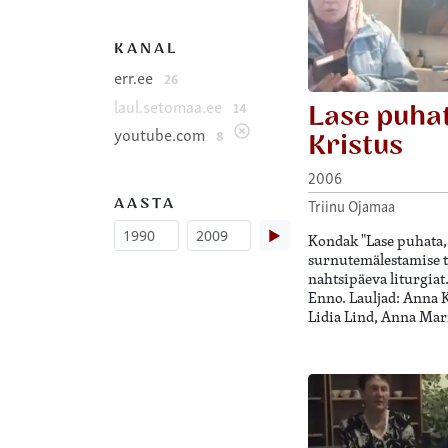
KANAL
err.ee
26
laul.setomaa.ee
14
Lase puhat
youtube.com
8
Kristus
2006
AASTA
Triinu Ojamaa
▶
Kondak "Lase puhata,
surnutemälestamise t
nahtsipäeva liturgia
Enno. Lauljad: Anna K
Lidia Lind, Anna Mar