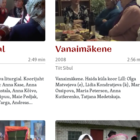
al
Vanaimäkene
2:49 min
2008
2:56 m
Tiit Sibul
a liturgial. Koorijuht
Vanaimäkene. Haida küla koor Lill: Olga
: Anna Kase, Anna
Matvejeva (e), Lidia Kondratjeva (k), Mar
stala, Anna Kõivo,
Ossipova, Maria Peterson, Anna
ipuu, Maie Pedjak,
Kutšerenko, Tatjana Medetskaja.
Targa, Andreas…