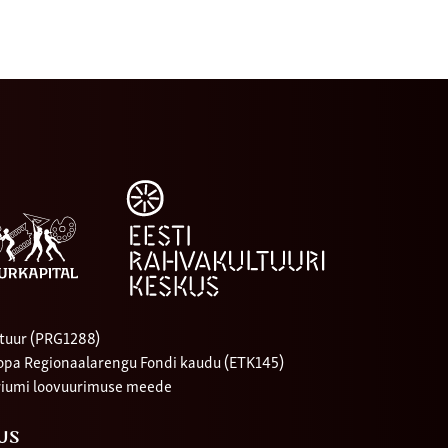
tuur (PRG1288)
oopa Regionaalarengu Fondi kaudu (ETK145)
riumi loovuurimuse meede
US