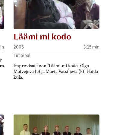
Läämi mi kodo
in
2008
3:15 min
Tiit Sibul
v
ra
Improvisatsioon "Läämi mi kodo" Olga
Matvejeva (e) ja Maria Vassiljeva (k), Haida
küla.