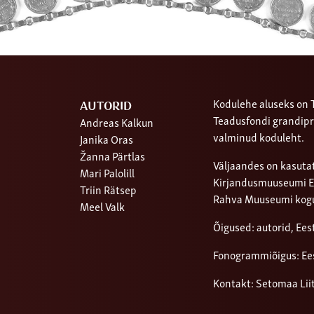
Kodulehe aluseks on T
AUTORID
Teadusfondi grandipr
Andreas Kalkun
valminud koduleht.
Janika Oras
Žanna Pärtlas
Väljaandes on kasutat
Mari Palolill
Kirjandusmuuseumi Ees
Triin Rätsep
Rahva Muuseumi kog
Meel Valk
Õigused: autorid, Ee
Fonogrammiõigus: Ee
Kontakt: Setomaa Lii