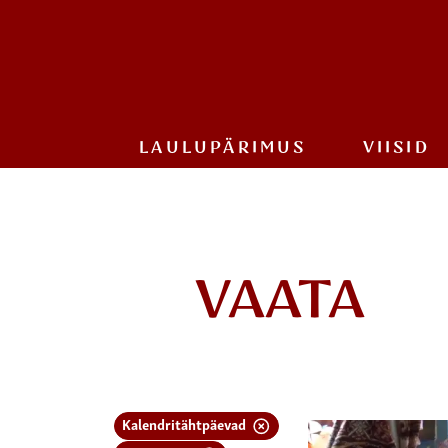
LAULU­PÄRIMUS
VIISID
VAATA
Kalendritähtpäevad