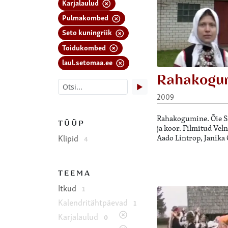
Karjalaulud
Pulmakombed
Seto kuningriik
Toidukombed
laul.setomaa.ee
Rahakogu
▶
2009
Rahakogumine. Õie Sa
TÜÜP
ja koor. Filmitud Vel
Klipid
Aado Lintrop, Janika 
4
TEEMA
Itkud
1
Kalendritähtpäevad
1
Karjalaulud
0