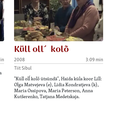
Küll oll´ kolõ
in
2008
3:09 min
Tiit Sibul
a
"Küll olĺ kolõ ütsündä", Haida küla koor Lill:
Olga Matvejeva (e), Lidia Kondratjeva (k),
Maria Ossipova, Maria Peterson, Anna
Kutšerenko, Tatjana Medetskaja.