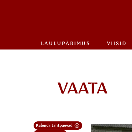
LAULU­PÄRIMUS
VIISID
VAATA
Kalendritähtpäevad