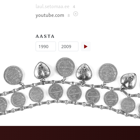
laul.setomaa.ee
4
youtube.com
8
AASTA
▶