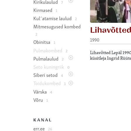
Kirikulaulud
7
Kirmased
1
Kul´atamise laulud
2
Mitmesugused kombed
Lihavõtte
2
1990
Obinitsa
1
Pulmakombed
2
Lihavõtted Lepäl 199
küsitleja Ingrid Rüüte
Pulmalaulud
2
Seto kuningriik
0
Siberi setod
4
Toidukombed
1
Värska
4
Võru
1
KANAL
err.ee
26