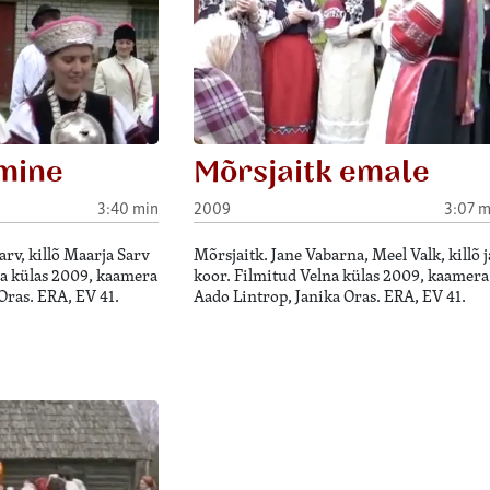
mine
Mõrsjaitk emale
3:40 min
2009
3:07 m
rv, killõ Maarja Sarv
Mõrsjaitk. Jane Vabarna, Meel Valk, killõ j
na külas 2009, kaamera
koor. Filmitud Velna külas 2009, kaamera
Oras. ERA, EV 41.
Aado Lintrop, Janika Oras. ERA, EV 41.