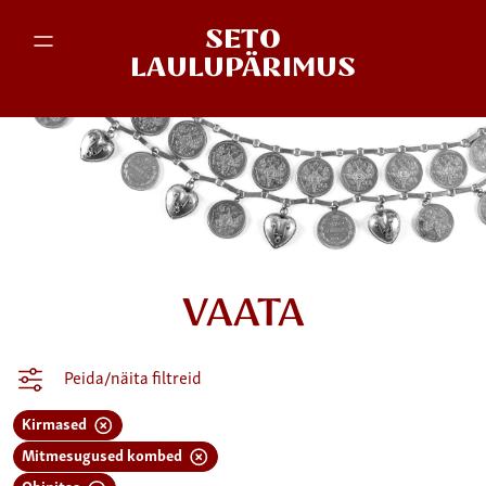
SETO
LAULUPÄRIMUS
VAATA
Peida/näita filtreid
Kirmased
Mitmesugused kombed
Obinitsa