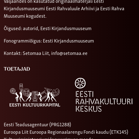
Väljaandes on kasutatud originaalmaterjali Eesti
Kirjandusmuuseumi Eesti Rahvaluule Arhiivi ja Eesti Rahva
Muuseumi kogudest.
Õigused: autorid, Eesti Kirjandusmuuseum
Fonogrammiõigus: Eesti Kirjandusmuuseum
Kontakt: Setomaa Liit,
info@setomaa.ee
TOETAJAD
Eesti Teadusagentuur (PRG1288)
Euroopa Liit Euroopa Regionaalarengu Fondi kaudu (ETK145)
Kultuuriministeeriumi loovuurimuse meede