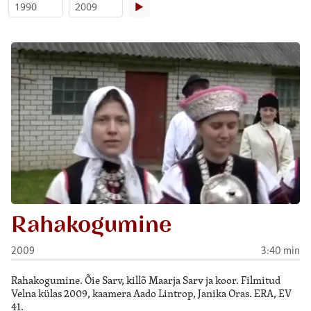
▶
Rahakogumine
2009
3:40 min
Rahakogumine. Õie Sarv, killõ Maarja Sarv ja koor. Filmitud
Velna külas 2009, kaamera Aado Lintrop, Janika Oras. ERA, EV
41.