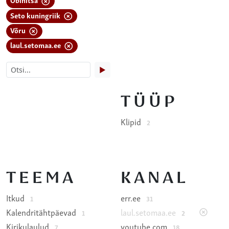
Seto kuningriik
Võru
laul.setomaa.ee
▶
TÜÜP
Klipid
2
TEEMA
KANAL
Itkud
err.ee
1
31
Kalendritähtpäevad
laul.setomaa.ee
1
2
Kirikulaulud
youtube.com
7
18