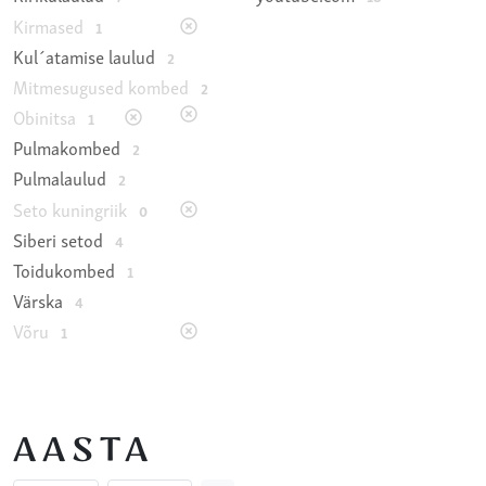
Kirmased
1
Kul´atamise laulud
2
Mitmesugused kombed
2
Obinitsa
1
Pulmakombed
2
Pulmalaulud
2
Seto kuningriik
0
Siberi setod
4
Toidukombed
1
Värska
4
Võru
1
AASTA