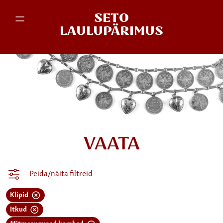
SETO
LAULUPÄRIMUS
VAATA
Peida/näita filtreid
Klipid
Itkud
Mitmesugused kombed