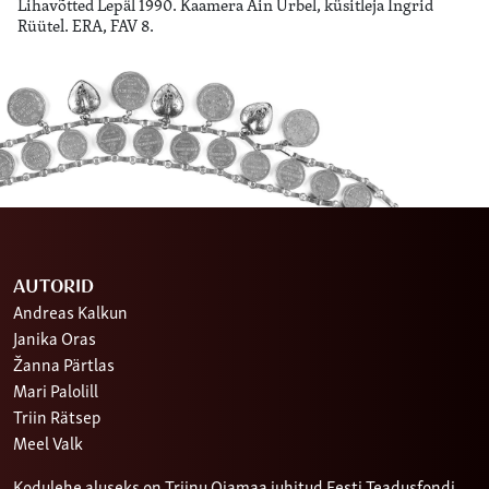
Lihavõtted Lepäl 1990. Kaamera Ain Urbel, küsitleja Ingrid
Rüütel. ERA, FAV 8.
AUTORID
Andreas Kalkun
Janika Oras
Žanna Pärtlas
Mari Palolill
Triin Rätsep
Meel Valk
Kodulehe aluseks on Triinu Ojamaa juhitud Eesti Teadusfondi