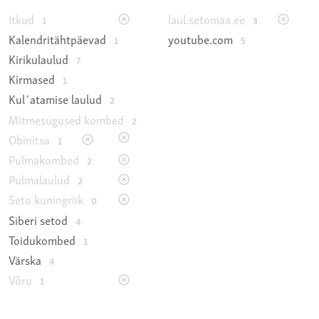
Itkud
laul.setomaa.ee
1
3
Kalendritähtpäevad
youtube.com
1
5
Kirikulaulud
7
Kirmased
1
Kul´atamise laulud
2
Mitmesugused kombed
2
Obinitsa
1
Pulmakombed
2
Pulmalaulud
2
Seto kuningriik
0
Siberi setod
4
Toidukombed
1
Värska
4
Võru
1