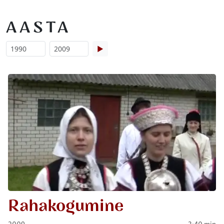
AASTA
▶
Rahakogumine
2009
3:40 min