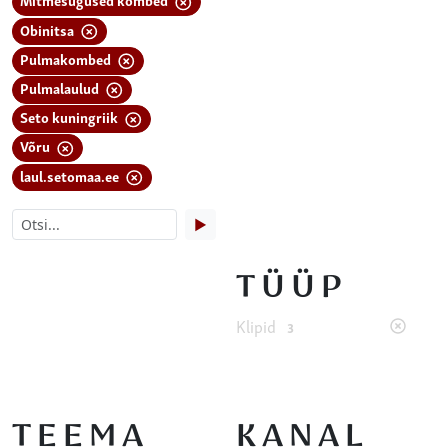
Obinitsa
Pulmakombed
Pulmalaulud
Seto kuningriik
Võru
laul.setomaa.ee
▶
TÜÜP
Klipid
3
TEEMA
KANAL