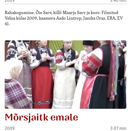
Rahakogumine. Õie Sarv, killõ Maarja Sarv ja koor. Filmitud
Velna külas 2009, kaamera Aado Lintrop, Janika Oras. ERA, EV
41.
Mõrsjaitk emale
2009
3:07 min