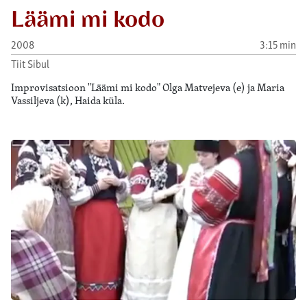
Läämi mi kodo
2008
3:15 min
Tiit Sibul
Improvisatsioon "Läämi mi kodo" Olga Matvejeva (e) ja Maria
Vassiljeva (k), Haida küla.