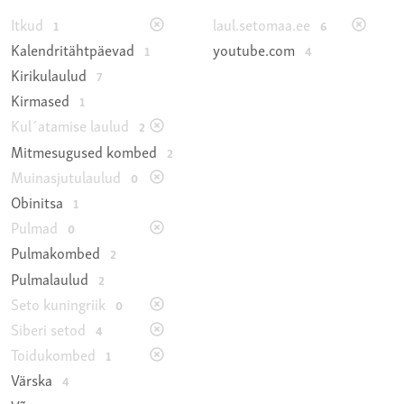
Itkud
laul.setomaa.ee
1
6
Kalendritähtpäevad
youtube.com
1
4
Kirikulaulud
7
Kirmased
1
Kul´atamise laulud
2
Mitmesugused kombed
2
Muinasjutulaulud
0
Obinitsa
1
Pulmad
0
Pulmakombed
2
Pulmalaulud
2
Seto kuningriik
0
Siberi setod
4
Toidukombed
1
Värska
4