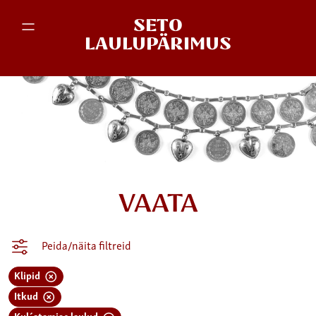
SETO
LAULUPÄRIMUS
VAATA
Peida/näita filtreid
Klipid
Itkud
Kul´atamise laulud