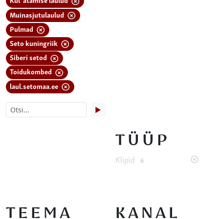
Muinasjutulaulud
Pulmad
Seto kuningriik
Siberi setod
Toidukombed
laul.setomaa.ee
▶
TÜÜP
Klipid
6
TEEMA
KANAL