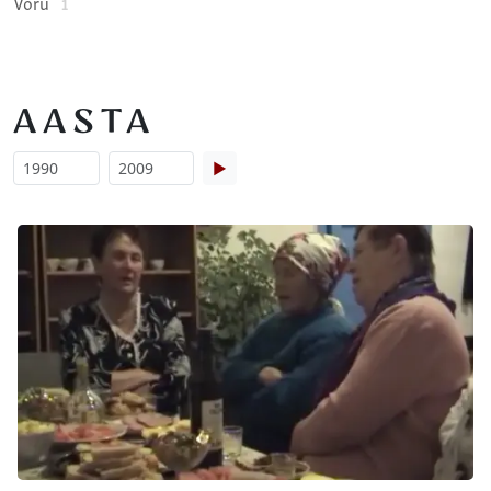
Võru
1
AASTA
▶