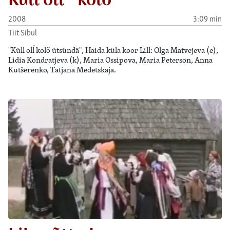
2008
3:09 min
Tiit Sibul
"Küll olĺ kolõ ütsündä", Haida küla koor Lill: Olga Matvejeva (e),
Lidia Kondratjeva (k), Maria Ossipova, Maria Peterson, Anna
Kutšerenko, Tatjana Medetskaja.