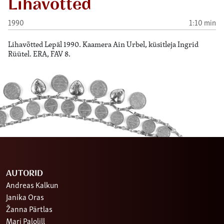
Lihavõtted
1990
1:10 min
Lihavõtted Lepäl 1990. Kaamera Ain Urbel, küsitleja Ingrid
Rüütel. ERA, FAV 8.
AUTORID
Andreas Kalkun
Janika Oras
Žanna Pärtlas
Mari Palolill