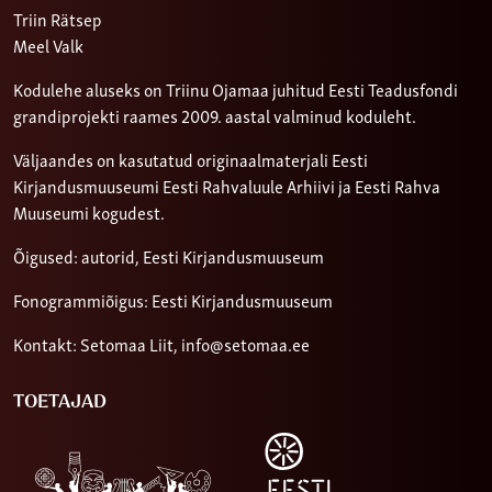
Triin Rätsep
Meel Valk
Kodulehe aluseks on Triinu Ojamaa juhitud Eesti Teadusfondi
grandiprojekti raames 2009. aastal valminud koduleht.
Väljaandes on kasutatud originaalmaterjali Eesti
Kirjandusmuuseumi Eesti Rahvaluule Arhiivi ja Eesti Rahva
Muuseumi kogudest.
Õigused: autorid, Eesti Kirjandusmuuseum
Fonogrammiõigus: Eesti Kirjandusmuuseum
Kontakt: Setomaa Liit,
info@setomaa.ee
TOETAJAD