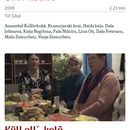
2008
2:23 min
Tiit Sibul
Ansambel Kullõrkukk. Krasnojarski krai, Haida küla. Daša
Jefimova, Katja Nagibina, Paša Nikitin, Liisa Oti, Daša Peterson,
Maša Zemurbeis, Vanja Zemurbeis.
Küll oll´ kolõ