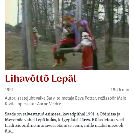
Lihavõttõ Lepäl
1991
18:26 min
Autor, saatejuht Vaike Sarv, toimetaja Eeva Potter, režissöör Maie
Kivita, operaator Aarne Veldre
Saade on salvestatud esimesel kevadpühal 1991. a Obinitsa ja
Meremäe vahel Lepä külas, kiigeplatsi ääres. Külas leidus veel
traditsiooniline munaveeretamise renn, mille naabrimees oli
üle…