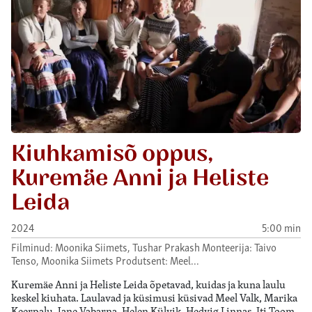
Kiuhkamisõ oppus,
Kuremäe Anni ja Heliste
Leida
2024
5:00 min
Filminud: Moonika Siimets, Tushar Prakash Monteerija: Taivo
Tenso, Moonika Siimets Produtsent: Meel…
Kuremäe Anni ja Heliste Leida õpetavad, kuidas ja kuna laulu
keskel kiuhata. Laulavad ja küsimusi küsivad Meel Valk, Marika
Keerpalu, Jane Vabarna, Helen Külvik, Hedvig Linnas, Iti Toom,