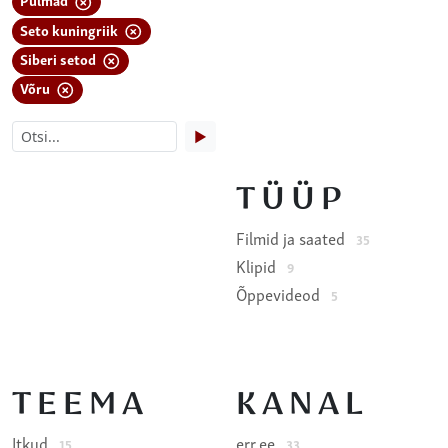
Seto kuningriik
Siberi setod
Võru
▶
TÜÜP
Filmid ja saated
35
Klipid
9
Õppevideod
5
TEEMA
KANAL
Itkud
err.ee
15
33