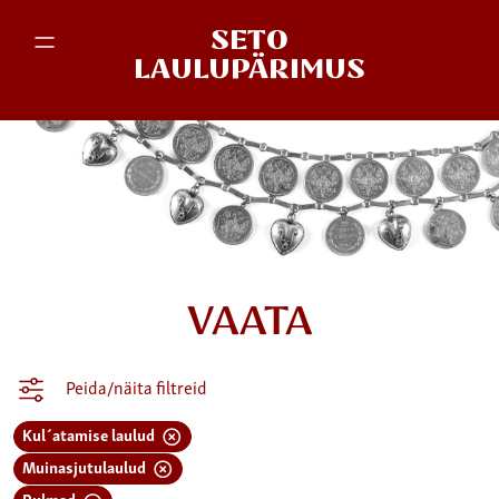
SETO
LAULUPÄRIMUS
VAATA
Peida/näita filtreid
Kul´atamise laulud
Muinasjutulaulud
Pulmad