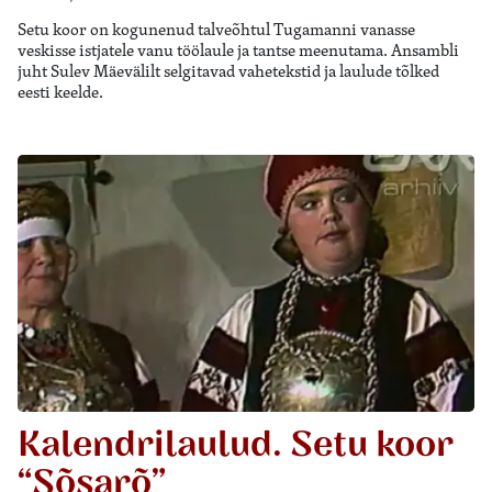
Setu koor on kogunenud talveõhtul Tugamanni vanasse
veskisse istjatele vanu töölaule ja tantse meenutama. Ansambli
juht Sulev Mäevälilt selgitavad vahetekstid ja laulude tõlked
eesti keelde.
Kalendrilaulud. Setu koor
“Sõsarõ”