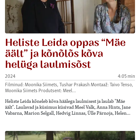
Heliste Leida oppas “Mäe
äält” ja kõnõlõs kõva
helüga laulmisõst
2024
4:05 min
Filminud: Moonika Siimets, Tushar Prakash Montaaž: Taivo Tenso,
Moonika Siimets Produtsent: Meel…
Heliste Leida kõneleb kõva häälega laulmisest ja laulab "Mäe
äält". Laulavad ja küsimus küsivad Meel Valk, Anna Hints, Jane
Vabarna, Marion Selgall, Hedvig Linnas, Ülle Pärnoja, Helen…