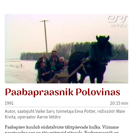
Paabapraasnik Polovinas
1991
20:15 min
Autor, saatejuht Vaike Sarv, toimetaja Eeva Potter, režissöör Maie
Kivita, operaator Aarne Veldre
Paabapäev kuulub südatalviste tähtpäevade hulka. Viimane
paastueelne aeg on täis mitmeid rituaale. Paabapraasnik on