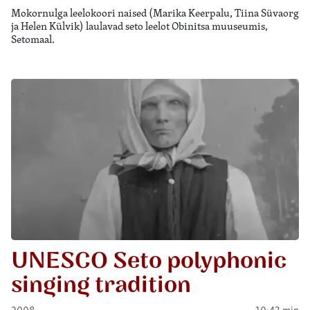
Mokornulga leelokoori naised (Marika Keerpalu, Tiina Süvaorg
ja Helen Külvik) laulavad seto leelot Obinitsa muuseumis,
Setomaal.
UNESCO Seto polyphonic
singing tradition
2008
10:43 min