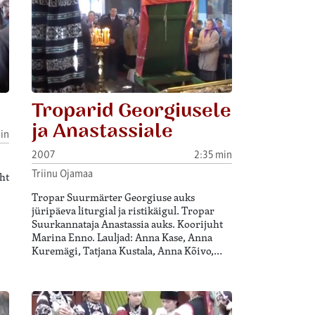
Troparid Georgiusele
ja Anastassiale
in
2007
2:35 min
Triinu Ojamaa
ht
Tropar Suurmärter Georgiuse auks
jüripäeva liturgial ja ristikäigul. Tropar
Suurkannataja Anastassia auks. Koorijuht
Marina Enno. Lauljad: Anna Kase, Anna
Kuremägi, Tatjana Kustala, Anna Kõivo,…