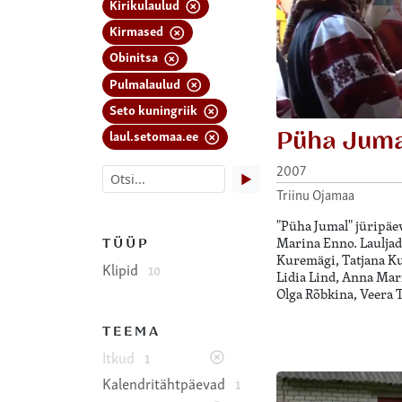
Kirikulaulud
Kirmased
Obinitsa
Pulmalaulud
Seto kuningriik
Püha Jum
laul.setomaa.ee
2007
▶
Triinu Ojamaa
"Püha Jumal" jüripäev
Marina Enno. Lauljad
TÜÜP
Kuremägi, Tatjana Ku
Klipid
10
Lidia Lind, Anna Mar
Olga Rõbkina, Veera 
TEEMA
Itkud
1
Kalendritähtpäevad
1