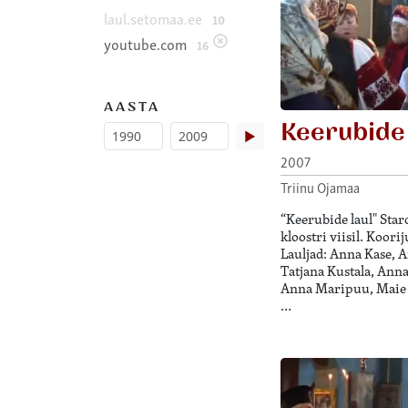
laul.setomaa.ee
10
youtube.com
16
AASTA
Keerubide 
▶
2007
Triinu Ojamaa
“Keerubide laul" Sta
kloostri viisil. Koor
Lauljad: Anna Kase, 
Tatjana Kustala, Anna
Anna Maripuu, Maie 
…