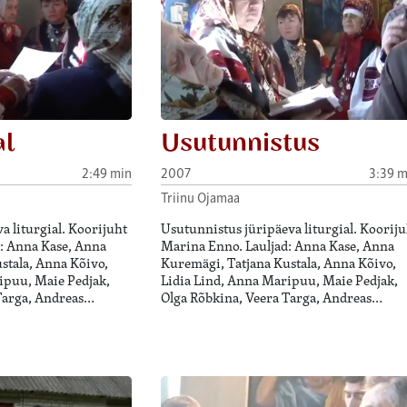
al
Usutunnistus
2:49 min
2007
3:39 m
Triinu Ojamaa
a liturgial. Koorijuht
Usutunnistus jüripäeva liturgial. Kooriju
: Anna Kase, Anna
Marina Enno. Lauljad: Anna Kase, Anna
stala, Anna Kõivo,
Kuremägi, Tatjana Kustala, Anna Kõivo,
ipuu, Maie Pedjak,
Lidia Lind, Anna Maripuu, Maie Pedjak,
Targa, Andreas…
Olga Rõbkina, Veera Targa, Andreas…