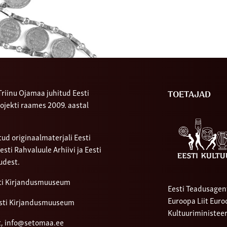
riinu Ojamaa juhitud Eesti
TOETAJAD
ojekti raames 2009. aastal
ud originaalmaterjali Eesti
ti Rahvaluule Arhiivi ja Eesti
udest.
sti Kirjandusmuuseum
Eesti Teadusagen
Euroopa Liit Eur
sti Kirjandusmuuseum
Kultuuriministee
t,
info@setomaa.ee