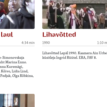
laul
Lihavõtted
4:34 min
1990
1:10 m
Lihavõtted Lepäl 1990. Kaamera Ain Urbel
ro-Simonovskaja
küsitleja Ingrid Rüütel. ERA, FAV 8.
ijuht Marina Enno.
Anna Kuremägi,
 Kõivo, Lidia Lind,
Pedjak, Olga Rõbkina,