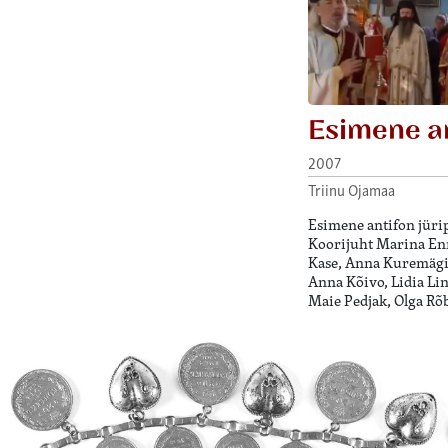
Esimene a
2007
Triinu Ojamaa
Esimene antifon jürip
Koorijuht Marina Enn
Kase, Anna Kuremägi,
Anna Kõivo, Lidia Li
Maie Pedjak, Olga Rõ