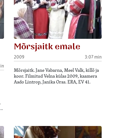
Mõrsjaitk emale
2009
3:07 min
in
Mõrsjaitk. Jane Vabarna, Meel Valk, killõ ja
koor. Filmitud Velna külas 2009, kaamera
Aado Lintrop, Janika Oras. ERA, EV 41.
,
,…