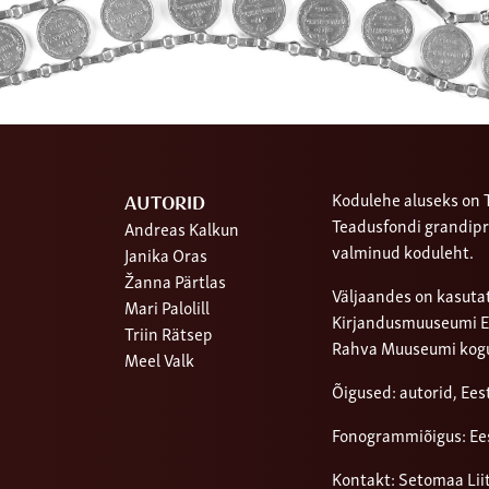
Kodulehe aluseks on T
AUTORID
Teadusfondi grandipr
Andreas Kalkun
valminud koduleht.
Janika Oras
Žanna Pärtlas
Väljaandes on kasutat
Mari Palolill
Kirjandusmuuseumi Ees
Triin Rätsep
Rahva Muuseumi kog
Meel Valk
Õigused: autorid, Ee
Fonogrammiõigus: Ee
Kontakt: Setomaa Lii