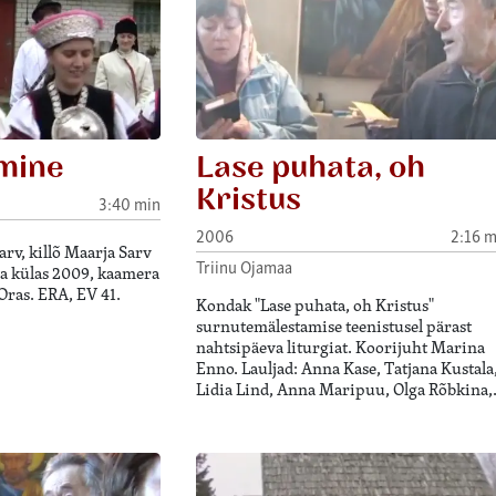
mine
Lase puhata, oh
Kristus
3:40 min
2006
2:16 m
rv, killõ Maarja Sarv
Triinu Ojamaa
na külas 2009, kaamera
Oras. ERA, EV 41.
Kondak "Lase puhata, oh Kristus"
surnutemälestamise teenistusel pärast
nahtsipäeva liturgiat. Koorijuht Marina
Enno. Lauljad: Anna Kase, Tatjana Kustala
Lidia Lind, Anna Maripuu, Olga Rõbkina