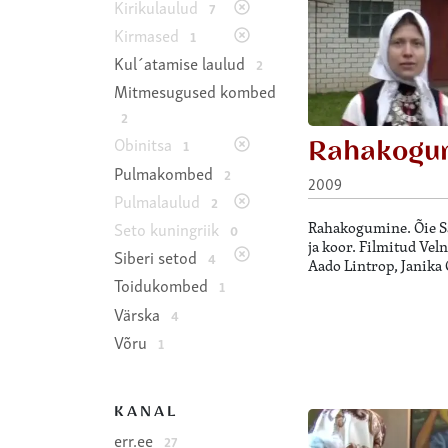
Kirikulaulud
7
Kirmased
1
Kul´atamise laulud
2
Mitmesugused kombed
2
Rahakogu
Obinitsa
1
Pulmakombed
2
2009
Pulmalaulud
2
Rahakogumine. Õie Sa
Seto kuningriik
0
ja koor. Filmitud Vel
Siberi setod
4
Aado Lintrop, Janika 
Toidukombed
1
Värska
4
Võru
1
KANAL
err.ee
27