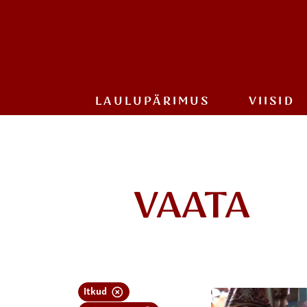
LAULU­PÄRIMUS
VIISID
VAATA
Itkud