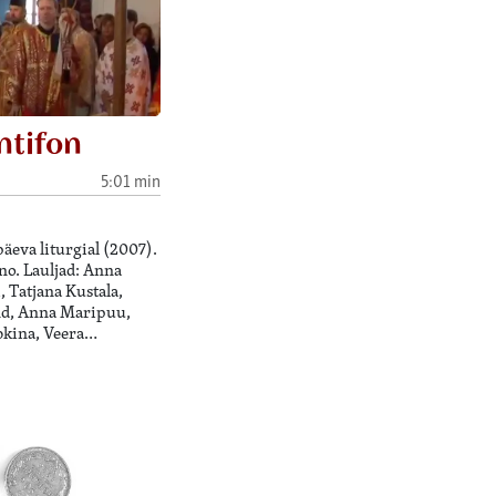
ntifon
5:01 min
äeva liturgial (2007).
o. Lauljad: Anna
 Tatjana Kustala,
nd, Anna Maripuu,
bkina, Veera…